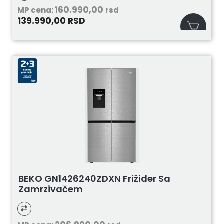
160.990,00
MP cena:
rsd
139.990,00
RSD
BEKO GN1426240ZDXN Frižider Sa
Zamrzivačem