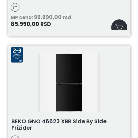
99.990,00
MP cena:
rsd
85.990,00
RSD
BEKO GNO 46623 XBR Side By Side
Frižider