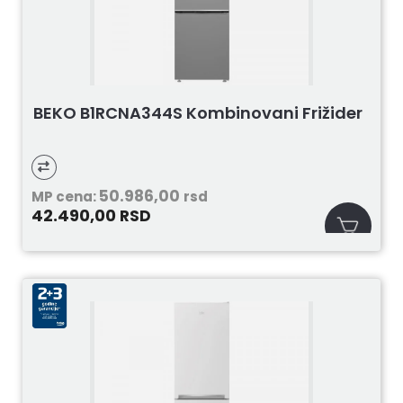
BEKO B1RCNA344S Kombinovani Frižider
50.986,00
MP cena:
rsd
42.490,00
RSD