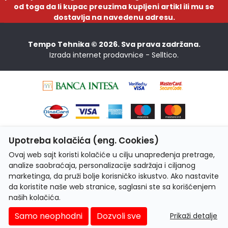
od toga da li kupac preuzima kupljeni artikl ili mu se
dostavlja na navedenu adresu.
Tempo Tehnika © 2026. Sva prava zadržana.
Izrada internet prodavnice -
Selltico.
Upotreba kolačića (eng. Cookies)
Ovaj web sajt koristi kolačiće u cilju unapređenja pretrage,
analize saobraćaja, personalizacije sadržaja i ciljanog
marketinga, da pruži bolje korisničko iskustvo. Ako nastavite
da koristite naše web stranice, saglasni ste sa korišćenjem
naših kolačića.
Samo neophodni
Dozvoli sve
Prikaži detalje