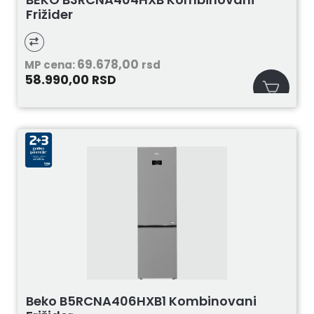
Frižider
69.678,00
MP cena:
rsd
58.990,00
RSD
Beko B5RCNA406HXB1 Kombinovani