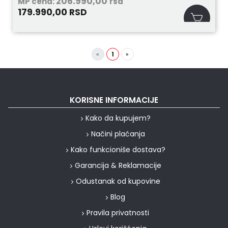
206.990,00
MP cena:
rsd
179.990,00
RSD
«
1
»
KORISNE INFORMACIJE
Kako da kupujem?
Načini plaćanja
Kako funkcioniše dostava?
Garancija & Reklamacije
Odustanak od kupovine
Blog
Pravila privatnosti