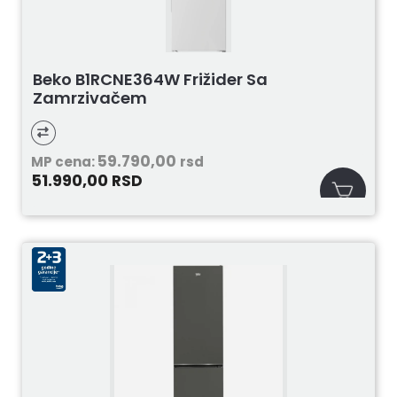
Beko B1RCNE364W Frižider Sa
Zamrzivačem
59.790,00
MP cena:
rsd
51.990,00
RSD