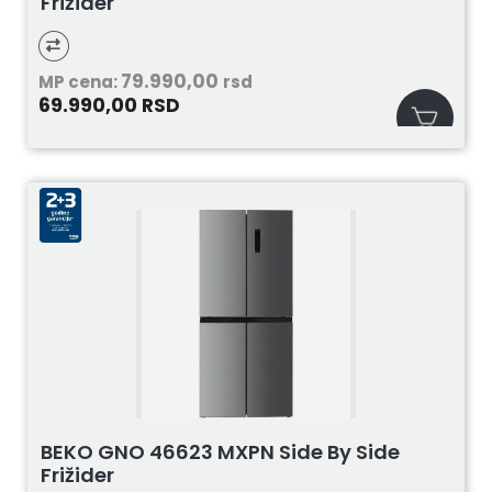
Frižider
79.990,00
MP cena:
rsd
69.990,00
RSD
BEKO GNO 46623 MXPN Side By Side
Frižider