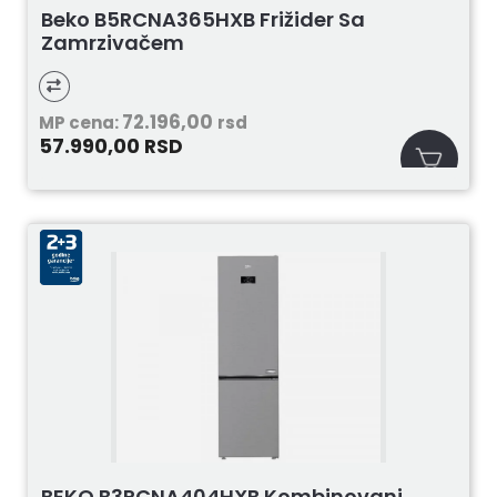
Beko B5RCNA365HXB Frižider Sa
Zamrzivačem
72.196,00
MP cena:
rsd
57.990,00
RSD
BEKO B3RCNA404HXB Kombinovani