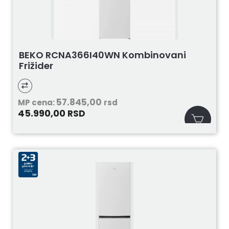
BEKO RCNA366I40WN Kombinovani
Frižider
57.845,00
MP cena:
rsd
45.990,00
RSD