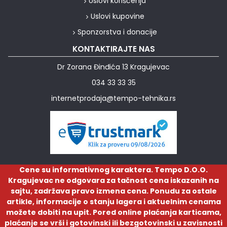
Uslovi korišćenja
Uslovi kupovine
Sponzorstva i donacije
KONTAKTIRAJTE NAS
Dr Zorana Đinđića 13 Kragujevac
034 33 33 35
internetprodaja@tempo-tehnika.rs
Cene su informativnog karaktera. Tempo D.O.O.
Kragujevac ne odgovara za tačnost cena iskazanih na
sajtu, zadržava pravo izmena cena. Ponudu za ostale
artikle, informacije o stanju lagera i aktuelnim cenama
možete dobiti na upit. Pored online plaćanja karticama,
plaćanje se vrši i gotovinski ili bezgotovinski u zavisnosti