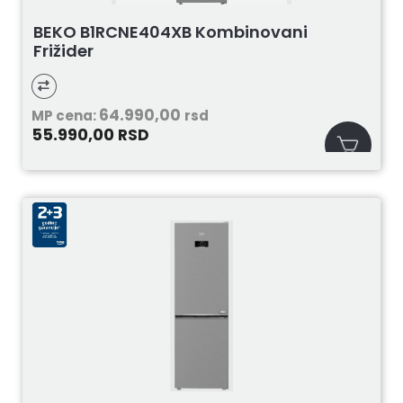
BEKO B1RCNE404XB Kombinovani
Frižider
64.990,00
MP cena:
rsd
55.990,00
RSD