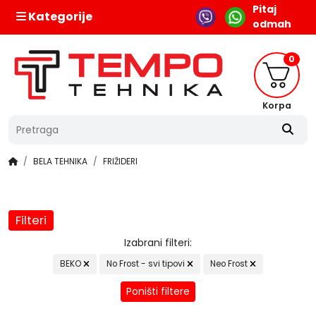
Pitaj
Kategorije
odmah
0
Korpa
BELA TEHNIKA
FRIŽIDERI
Filteri
Izabrani filteri:
BEKO
No Frost - svi tipovi
Neo Frost
Poništi filtere