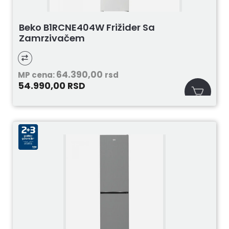
Beko B1RCNE404W Frižider Sa
Zamrzivačem
64.390,00
MP cena:
rsd
54.990,00
RSD