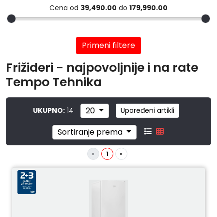
Cena od
39,490.00
do
179,990.00
Primeni filtere
Frižideri - najpovoljnije i na rate
Tempo Tehnika
20
UKUPNO:
14
Upoređeni artikli
Sortiranje prema
«
1
»