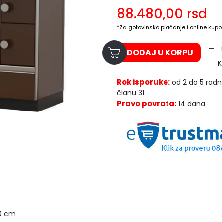
88.480,00
rsd
*Za gotovinsko plaćanje i online kupo
DODAJ U KORPU
K
Rok isporuke:
od 2 do 5 radn
članu 31.
Pravo povrata:
14 dana
0 cm