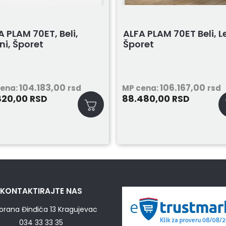
A PLAM 70ET, Beli,
ALFA PLAM 70ET Beli, Le
ni, Šporet
Šporet
104.183,00
106.167,00
cena:
rsd
MP cena:
rsd
820,00
88.480,00
RSD
RSD
KONTAKTIRAJTE NAS
orana Đinđića 13 Kragujevac
034 33 33 35