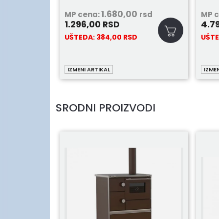
00
1.680,00
rsd
MP cena:
rsd
MP 
1.296,00
4.7
RSD
SD
UŠTEDA:
384,00
RSD
UŠT
IZMENI ARTIKAL
IZME
SRODNI PROIZVODI