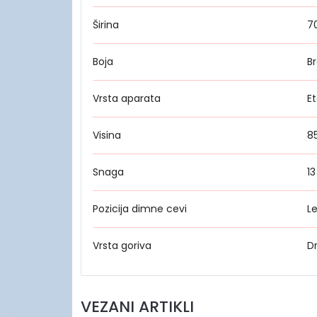
Širina
7
Boja
B
Vrsta aparata
Et
Visina
8
Snaga
1
Pozicija dimne cevi
L
Vrsta goriva
D
VEZANI ARTIKLI