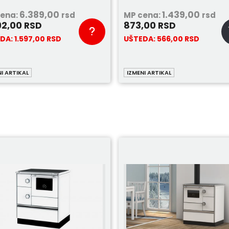
6.389,00
1.439,00
cena:
rsd
MP cena:
rsd
92,00
873,00
RSD
RSD
EDA:
1.597,00
RSD
UŠTEDA:
566,00
RSD
NI ARTIKAL
IZMENI ARTIKAL