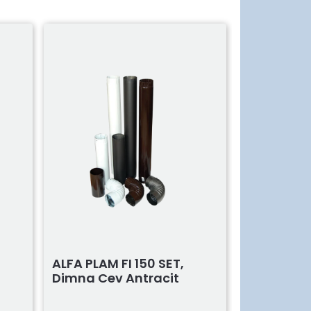
ALFA PLAM FI 150 SET,
ALFA PLAM 
Dimna Cev Antracit
Dimna Ce