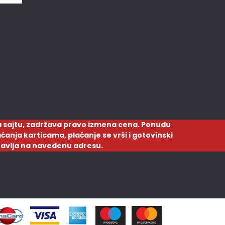
 sajtu, zadržava pravo izmena cena. Ponudu
ćanja karticama, plaćanje se vrši i gotovinski
ostavlja na navedenu adresu.