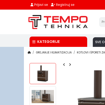
Prijavi se
Registruj se
KATEGORIJE
SVE O
GREJANJE I KLIMATIZACIJA
KOTLOVI I ŠPORETI 