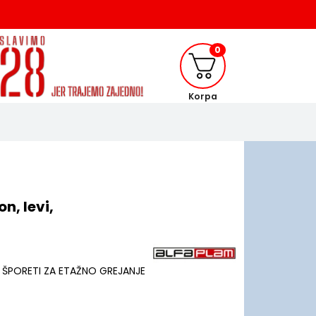
0
Korpa
n, levi,
I ŠPORETI ZA ETAŽNO GREJANJE