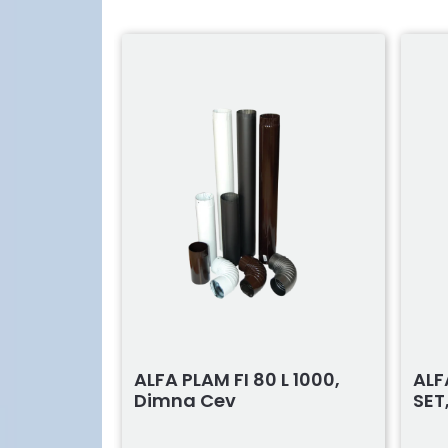
000,
ALFA PLAM FI 80 L 1000,
ALF
Dimna Cev
SET