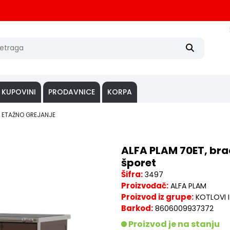
 KUPOVINI
PRODAVNICE
KORPA
ZA ETAŽNO GREJANJE
ALFA PLAM 70ET, brao
šporet
Šifra:
3497
Proizvođač:
ALFA PLAM
Proizvod iz grupe:
KOTLOVI 
Barkod:
8606009937372
Proizvod je na stanju