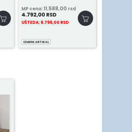
11.588,00
8
MP cena:
rsd
MP cena:
4.792,00
4.792,00
RSD
UŠTEDA:
6.796,00
RSD
UŠTEDA:
3.6
IZMENI ARTIKAL
IZMENI ARTIKAL