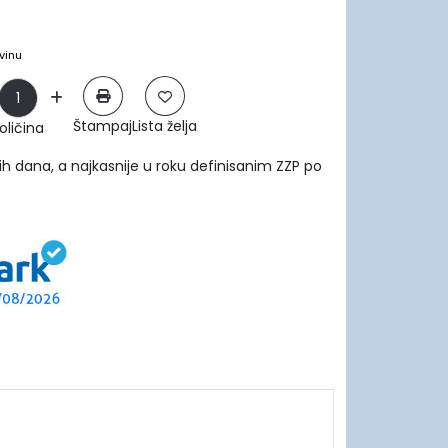
vinu
Štampaj
Lista želja
oličina
ih dana, a najkasnije u roku definisanim ZZP po