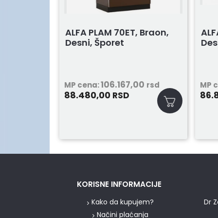
ALFA PLAM 70ET, Braon,
ALF
Desni, Šporet
Des
106.167,00
MP cena:
rsd
MP 
88.480,00
86.
RSD
KORISNE INFORMACIJE
Kako da kupujem?
Dr Z
Načini plaćanja