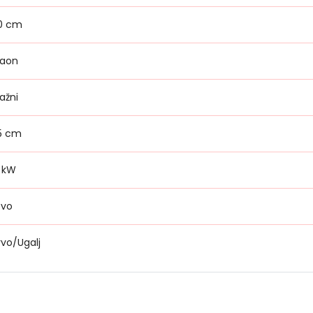
0 cm
raon
ažni
5 cm
3 kW
evo
rvo/Ugalj