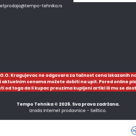
netprodaja@tempo-tehnika.rs
O.O. Kragujevac ne odgovara za tačnost cena iskazanih na
a i aktuelnim cenama možete dobiti na upit. Pored online pla
sti od toga da li kupac preuzima kupljeni artikl ili mu se d
Tempo Tehnika © 2026. Sva prava zadržana.
Izrada internet prodavnice -
Selltico.