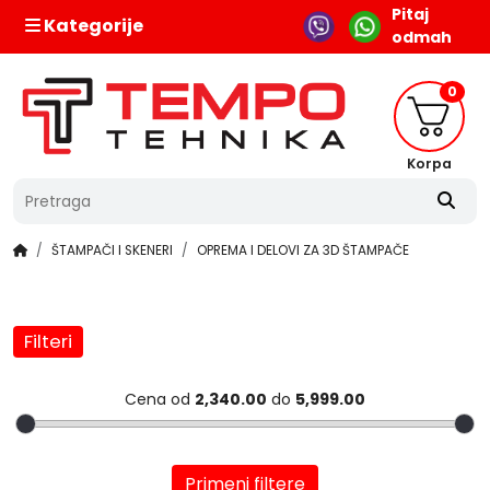
Pitaj
Kategorije
odmah
0
Korpa
ŠTAMPAČI I SKENERI
OPREMA I DELOVI ZA 3D ŠTAMPAČE
Filteri
Cena od
2,340.00
do
5,999.00
Primeni filtere