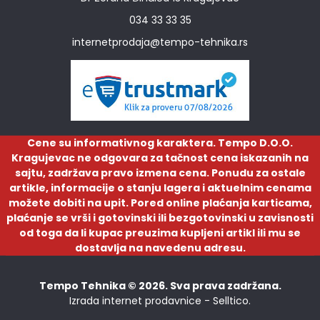
034 33 33 35
internetprodaja@tempo-tehnika.rs
Cene su informativnog karaktera. Tempo D.O.O.
Kragujevac ne odgovara za tačnost cena iskazanih na
sajtu, zadržava pravo izmena cena. Ponudu za ostale
artikle, informacije o stanju lagera i aktuelnim cenama
možete dobiti na upit. Pored online plaćanja karticama,
plaćanje se vrši i gotovinski ili bezgotovinski u zavisnosti
od toga da li kupac preuzima kupljeni artikl ili mu se
dostavlja na navedenu adresu.
Tempo Tehnika © 2026. Sva prava zadržana.
Izrada internet prodavnice -
Selltico.