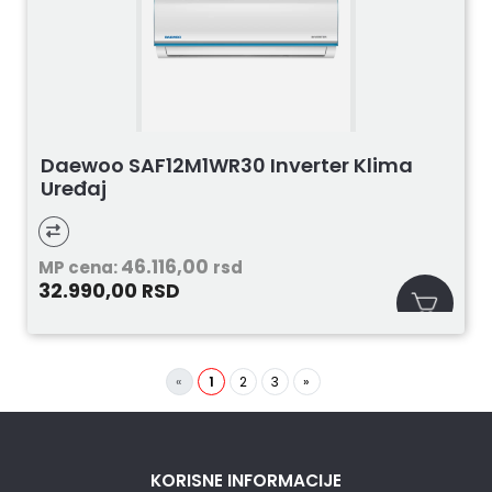
Daewoo SAF12M1WR30 Inverter Klima
Uređaj
46.116,00
MP cena:
rsd
32.990,00
RSD
«
1
2
3
»
KORISNE INFORMACIJE