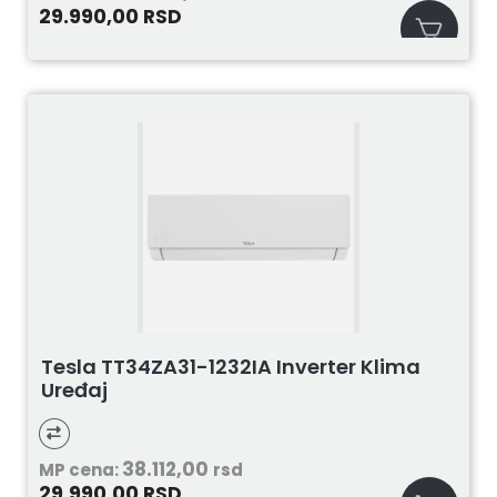
29.990,00
RSD
Tesla TT34ZA31-1232IA Inverter Klima
Uređaj
38.112,00
MP cena:
rsd
29.990,00
RSD