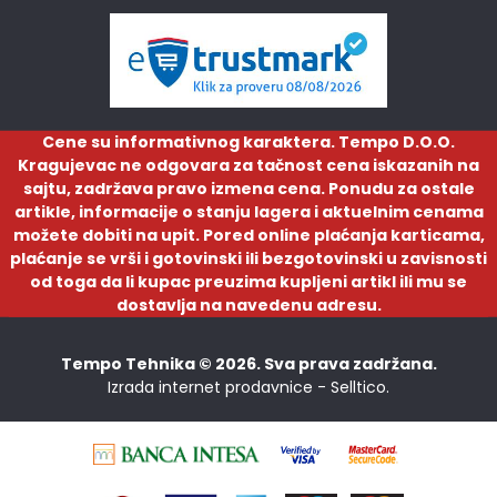
Cene su informativnog karaktera. Tempo D.O.O.
Kragujevac ne odgovara za tačnost cena iskazanih na
sajtu, zadržava pravo izmena cena. Ponudu za ostale
artikle, informacije o stanju lagera i aktuelnim cenama
možete dobiti na upit. Pored online plaćanja karticama,
plaćanje se vrši i gotovinski ili bezgotovinski u zavisnosti
od toga da li kupac preuzima kupljeni artikl ili mu se
dostavlja na navedenu adresu.
Tempo Tehnika © 2026. Sva prava zadržana.
Izrada internet prodavnice -
Selltico.