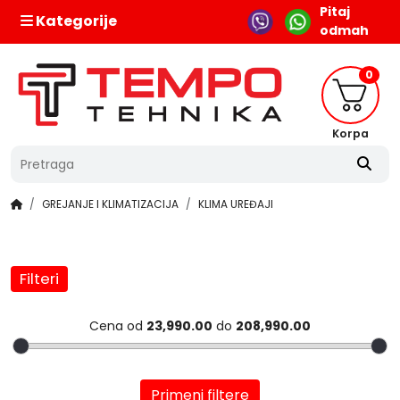
Pitaj
Kategorije
odmah
0
Korpa
GREJANJE I KLIMATIZACIJA
KLIMA UREĐAJI
Filteri
Cena od
23,990.00
do
208,990.00
Primeni filtere