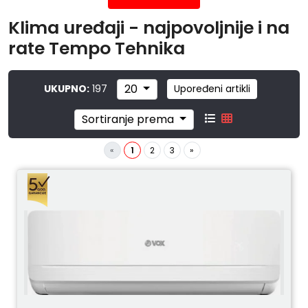
Klima uređaji - najpovoljnije i na
rate Tempo Tehnika
20
UKUPNO:
197
Upoređeni artikli
Sortiranje prema
«
1
2
3
»