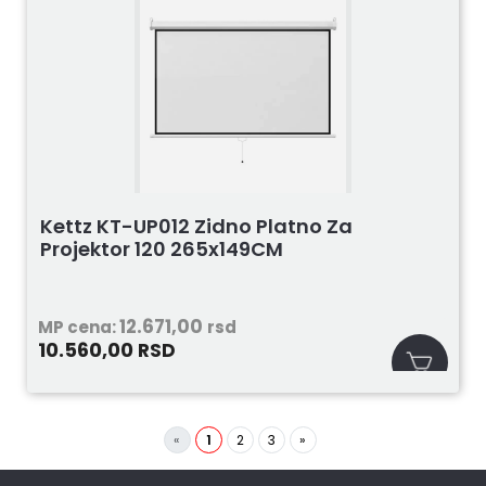
Kettz KT-UP012 Zidno Platno Za
Projektor 120 265x149CM
12.671,00
MP cena:
rsd
10.560,00
RSD
«
1
2
3
»