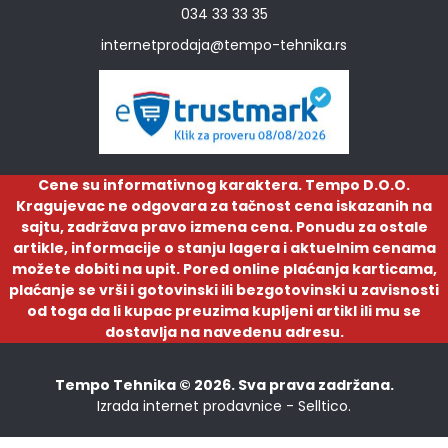
034 33 33 35
internetprodaja@tempo-tehnika.rs
Cene su informativnog karaktera. Tempo D.O.O.
Kragujevac ne odgovara za tačnost cena iskazanih na
sajtu, zadržava pravo izmena cena. Ponudu za ostale
artikle, informacije o stanju lagera i aktuelnim cenama
možete dobiti na upit. Pored online plaćanja karticama,
plaćanje se vrši i gotovinski ili bezgotovinski u zavisnosti
od toga da li kupac preuzima kupljeni artikl ili mu se
dostavlja na navedenu adresu.
Tempo Tehnika © 2026. Sva prava zadržana.
Izrada internet prodavnice -
Selltico.