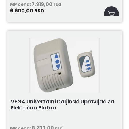
7.919,00
MP cena:
rsd
6.600,00
RSD
VEGA Univerzalni Daljinski Upravljač Za
Električna Platna
8.233,00
MP cena:
rsd