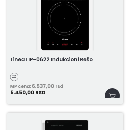
Linea LIP-0622 Indukcioni Rešo
6.537,00
MP cena:
rsd
5.450,00
RSD