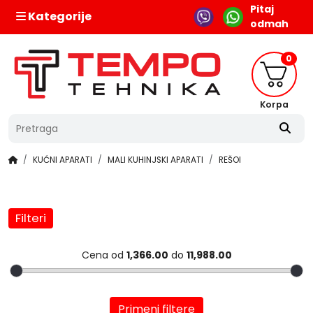
Pitaj
Kategorije
odmah
0
Korpa
KUĆNI APARATI
MALI KUHINJSKI APARATI
REŠOI
Filteri
Cena od
1,366.00
do
11,988.00
Primeni filtere