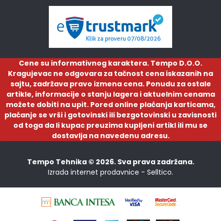
Cene su informativnog karaktera. Tempo D.O.O.
Kragujevac ne odgovara za tačnost cena iskazanih na
sajtu, zadržava pravo izmena cena. Ponudu za ostale
artikle, informacije o stanju lagera i aktuelnim cenama
možete dobiti na upit. Pored online plaćanja karticama,
plaćanje se vrši i gotovinski ili bezgotovinski u zavisnosti
od toga da li kupac preuzima kupljeni artikl ili mu se
dostavlja na navedenu adresu.
Tempo Tehnika © 2026. Sva prava zadržana.
Izrada internet prodavnice -
Selltico.