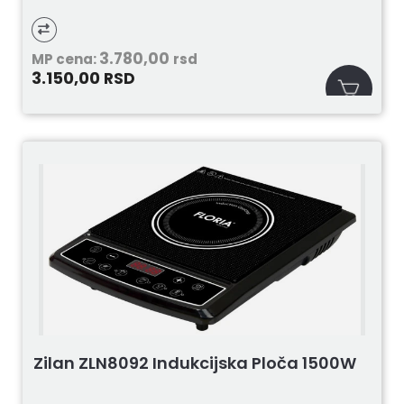
3.780,00
MP cena:
rsd
3.150,00
RSD
Zilan ZLN8092 Indukcijska Ploča 1500W