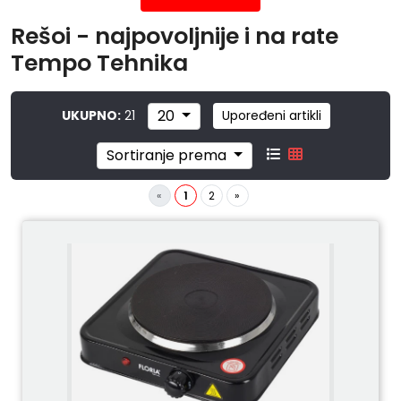
Rešoi - najpovoljnije i na rate
Tempo Tehnika
20
UKUPNO:
21
Upoređeni artikli
Sortiranje prema
«
1
2
»