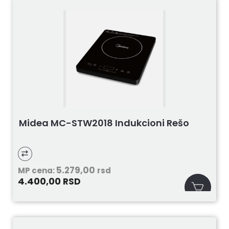
Midea MC-STW2018 Indukcioni Rešo
5.279,00
MP cena:
rsd
4.400,00
RSD