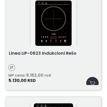
Linea LIP-0623 Indukcioni Rešo
6.152,00
MP cena:
rsd
5.130,00
RSD