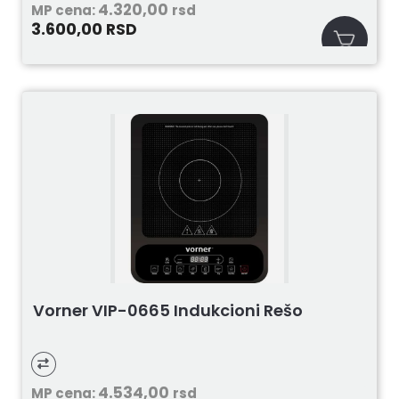
4.320,00
MP cena:
rsd
3.600,00
RSD
Vorner VIP-0665 Indukcioni Rešo
4.534,00
MP cena:
rsd