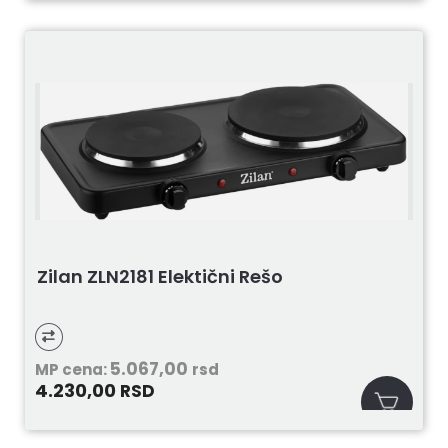
Zilan ZLN2181 Elektični Rešo
5.067,00
MP cena:
rsd
4.230,00
RSD