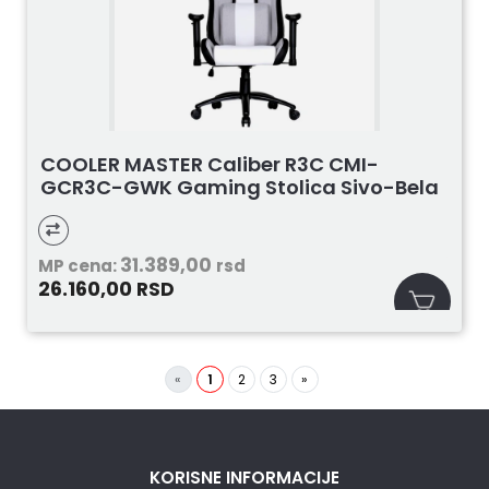
COOLER MASTER Caliber R3C CMI-
GCR3C-GWK Gaming Stolica Sivo-Bela
31.389,00
MP cena:
rsd
26.160,00
RSD
«
1
2
3
»
KORISNE INFORMACIJE