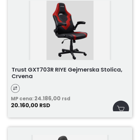
Trust GXT703R RIYE Gejmerska Stolica,
Crvena
24.186,00
MP cena:
rsd
20.160,00
RSD