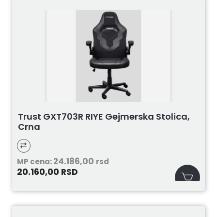
Trust GXT703R RIYE Gejmerska Stolica,
Crna
24.186,00
MP cena:
rsd
20.160,00
RSD