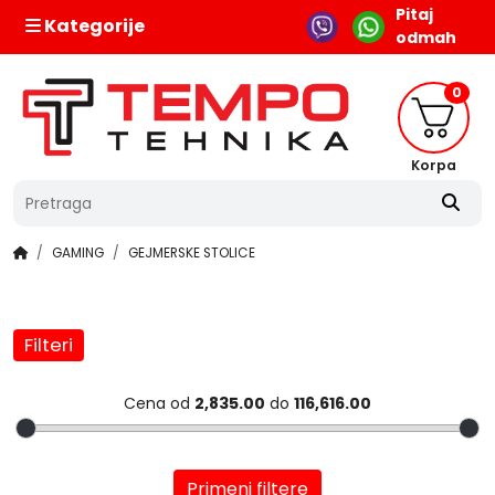
Pitaj
Kategorije
odmah
0
Korpa
GAMING
GEJMERSKE STOLICE
Filteri
Cena od
2,835.00
do
116,616.00
Primeni filtere