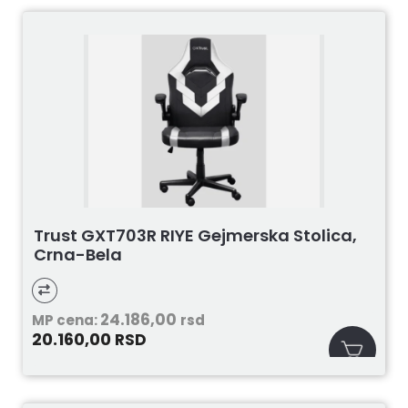
Trust GXT703R RIYE Gejmerska Stolica,
Crna-Bela
24.186,00
MP cena:
rsd
20.160,00
RSD