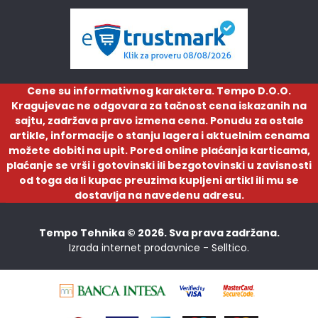
Cene su informativnog karaktera. Tempo D.O.O.
Kragujevac ne odgovara za tačnost cena iskazanih na
sajtu, zadržava pravo izmena cena. Ponudu za ostale
artikle, informacije o stanju lagera i aktuelnim cenama
možete dobiti na upit. Pored online plaćanja karticama,
plaćanje se vrši i gotovinski ili bezgotovinski u zavisnosti
od toga da li kupac preuzima kupljeni artikl ili mu se
dostavlja na navedenu adresu.
Tempo Tehnika © 2026. Sva prava zadržana.
Izrada internet prodavnice -
Selltico.