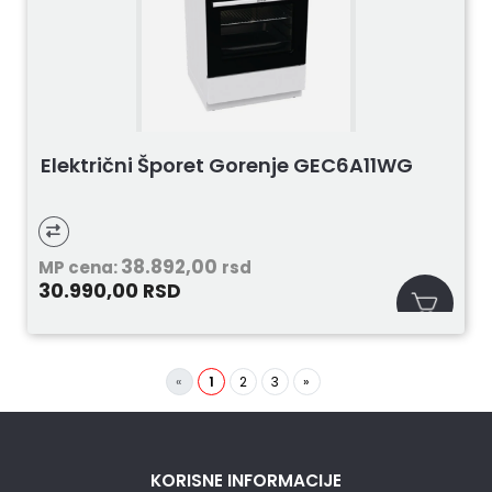
Električni Šporet Gorenje GEC6A11WG
38.892,00
MP cena:
rsd
30.990,00
RSD
«
1
2
3
»
KORISNE INFORMACIJE