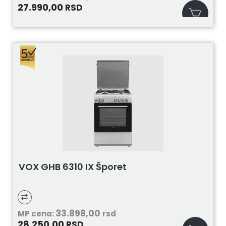
27.990,00
RSD
VOX GHB 6310 IX Šporet
33.898,00
MP cena:
rsd
28.250,00
RSD