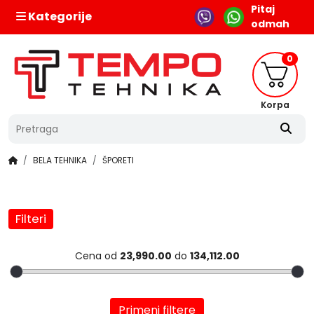
Pitaj
Kategorije
odmah
0
Korpa
BELA TEHNIKA
ŠPORETI
Filteri
Cena od
23,990.00
do
134,112.00
Primeni filtere