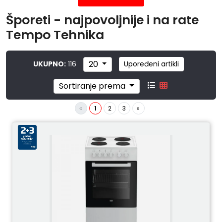
Šporeti - najpovoljnije i na rate
Tempo Tehnika
20
UKUPNO:
116
Upoređeni artikli
Sortiranje prema
«
1
2
3
»