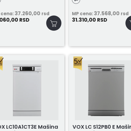
37.260,00
37.568,00
 cena:
rsd
MP cena:
rsd
.060,00
31.310,00
RSD
RSD
X LC10A1CT3E Mašina
VOX LC S12PB0 E Maši