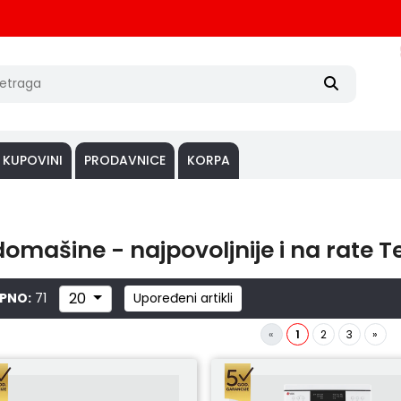
 KUPOVINI
PRODAVNICE
KORPA
omašine - najpovoljnije i na rate
20
PNO:
71
Upoređeni artikli
«
1
2
3
»