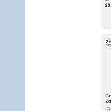
29
Ca
Za