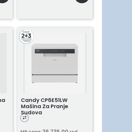
na
Candy CP6E51LW
Mašina Za Pranje
Sudova
36.735,00
MP cena:
rsd