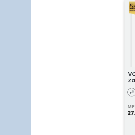
VO
Za
MP
27