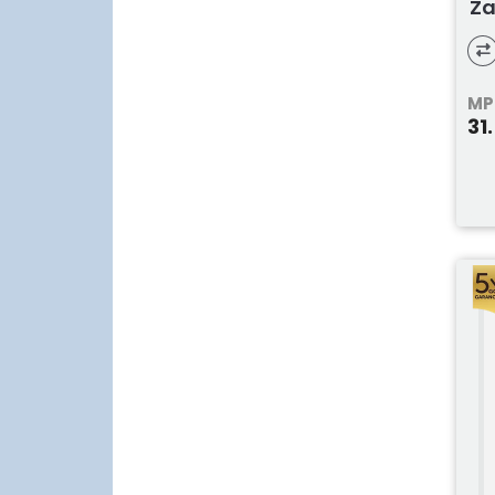
Za
MP
31