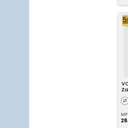
VO
Za
MP
28