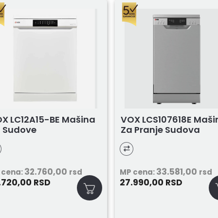
X LC12A15-BE Mašina
VOX LCS107618E Maši
 Sudove
Za Pranje Sudova
32.760,00
33.581,00
 cena:
rsd
MP cena:
rsd
.720,00
27.990,00
RSD
RSD