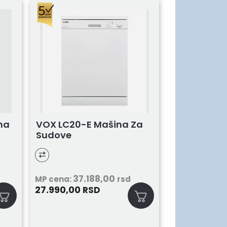
na
VOX LC20-E Mašina Za
Sudove
37.188,00
MP cena:
rsd
27.990,00
RSD