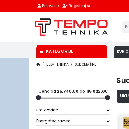
Prijavi se
Registruj se
KATEGORIJE
SVE O
BELA TEHNIKA
SUDOMAŠINE
Sud
Cena od
25,740.00
do
115,022.00
UKU
Proizvođač
Energetski razred