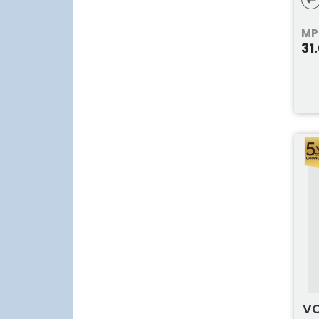
MP
31
VO