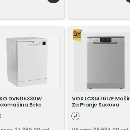
EKO DVN05330W
VOX LCS147617E Maši
domašina Bela
Za Pranje Sudova
37.360,00
36.634,00
 cena:
rsd
MP cena:
rsd