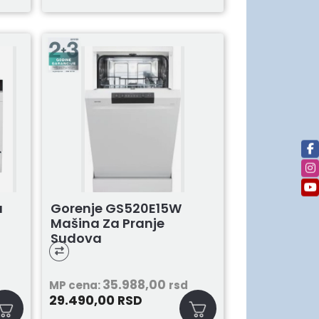
Gorenje GS520E15W
a
Mašina Za Pranje
Sudova
35.988,00
MP cena:
rsd
29.490,00
RSD