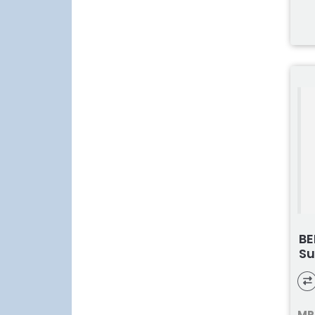
B
Su
MP