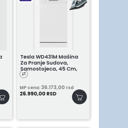
Tesla WD431M Mašina
a
Za Pranje Sudova,
Samostojeca, 45 Cm,
Bela
36.173,00
MP cena:
rsd
26.990,00
RSD