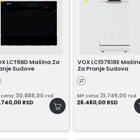
X LCT6BD Mašina Za
VOX LC107618E Mašin
anje Sudove
Za Pranje Sudova
30.888,00
31.749,00
 cena:
rsd
MP cena:
rsd
.740,00
26.460,00
RSD
RSD