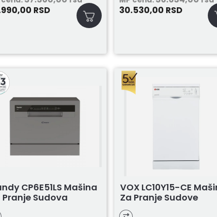
.990,00
30.530,00
RSD
RSD
ndy CP6E51LS Mašina
VOX LC10Y15-CE Maš
 Pranje Sudova
Za Pranje Sudove