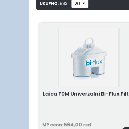
20
UKUPNO:
883
Laica F0M Univerzalni Bi-Flux Filt
564,00
MP cena:
rsd