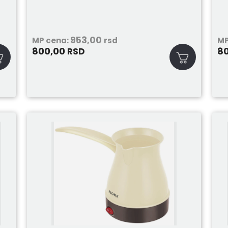
953,00
MP cena:
rsd
MP
800,00
8
RSD