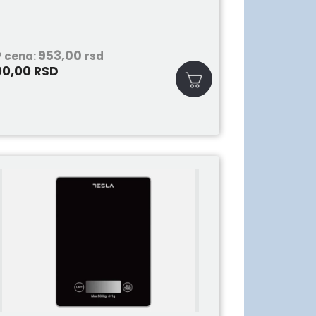
953,00
 cena:
rsd
00,00
RSD