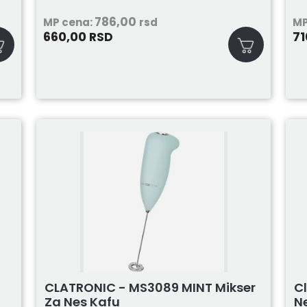
786,00
MP cena:
rsd
MP
660,00
71
RSD
CLATRONIC - MS3089 MINT Mikser
C
Za Nes Kafu
N