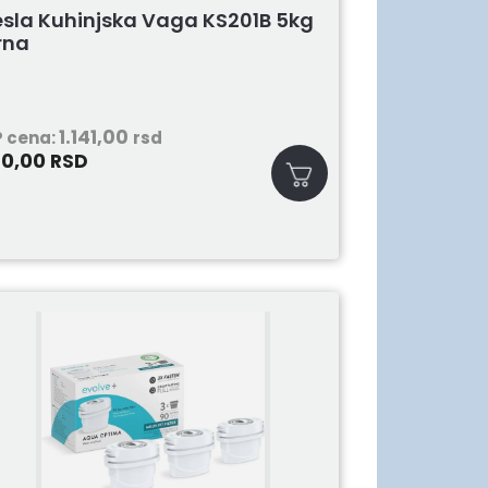
esla Kuhinjska Vaga KS201B 5kg
rna
1.141,00
 cena:
rsd
60,00
RSD