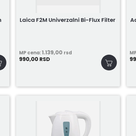
m
Laica F2M Univerzalni Bi-Flux Filter
Aq
1.139,00
MP cena:
rsd
MP
990,00
9
RSD