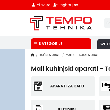
Prijavi se
Registruj se
KATEGORIJE
SVE O
KUĆNI APARATI
MALI KUHINJSKI APARATI
Mali kuhinjski aparati -
APARATI ZA KAFU
BLENDERI