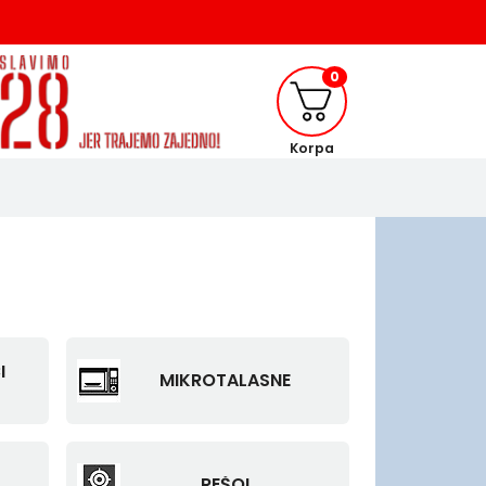
0
Korpa
I
MIKROTALASNE
REŠOI