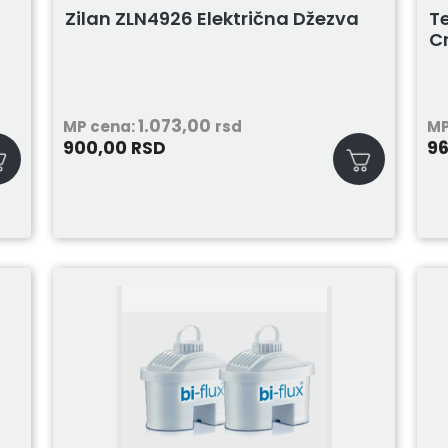
Zilan ZLN4926 Električna Džezva
T
C
1.073,00
MP cena:
rsd
MP
900,00
9
RSD