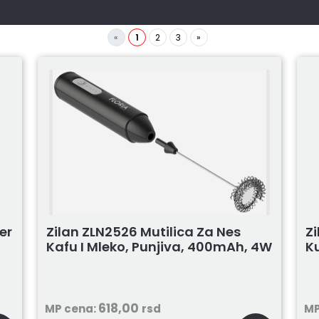
«
1
2
3
»
Zilan ZLN2526 Mutilica Za Nes
Z
er
Kafu I Mleko, Punjiva, 400mAh, 4W
Ku
618,00
MP cena:
rsd
MP