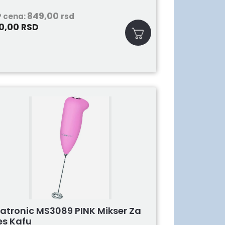
849,00
 cena:
rsd
0,00
RSD
latronic MS3089 PINK Mikser Za
es Kafu