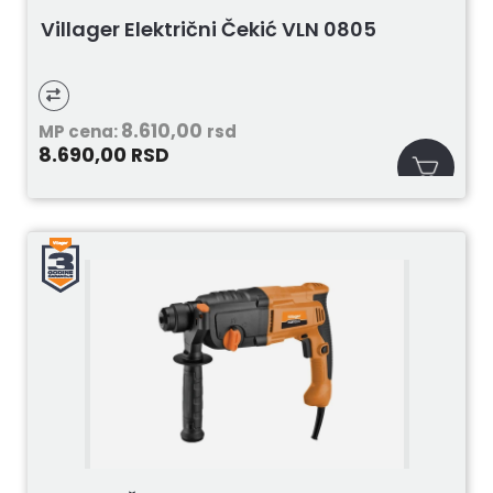
Villager Električni Čekić VLN 0805
8.610,00
MP cena:
rsd
8.690,00
RSD