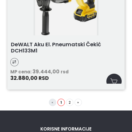
DeWALT Aku El. Pneumatski Čekić
DCH133M1
39.444,00
MP cena:
rsd
32.880,00
RSD
«
1
2
»
KORISNE INFORMACIJE