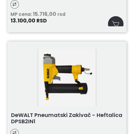
15.716,00
MP cena:
rsd
13.100,00
RSD
DeWALT Pneumatski Zakivač - Heftalica
DPSB2IN1