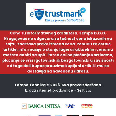
Cene su informativnog karaktera. Tempo D.O.O.
Kragujevac ne odgovara za tačnost cena iskazanih na
sajtu, zadržava pravo izmena cena. Ponudu za ostale
artikle, informacije o stanju lagera i aktuelnim cenama
možete dobiti na upit. Pored online plaćanja karticama,
plaćanje se vrši i gotovinski ili bezgotovinski u zavisnosti
od toga da li kupac preuzima kupljeni artikl ili mu se
dostavlja na navedenu adresu.
Tempo Tehnika © 2026. Sva prava zadržana.
Izrada internet prodavnice -
Selltico.