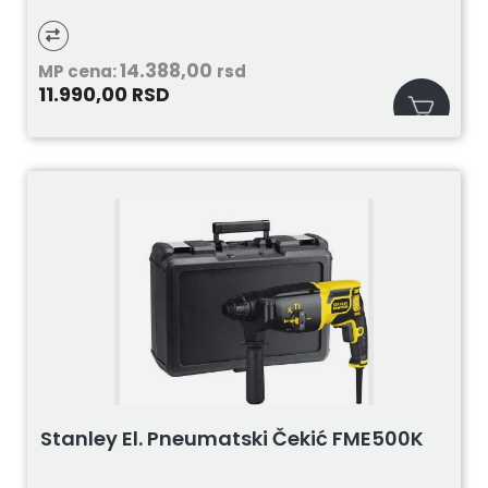
14.388,00
MP cena:
rsd
11.990,00
RSD
Stanley El. Pneumatski Čekić FME500K