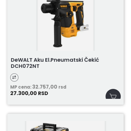
DeWALT Aku El.pneumatski Čekić
DCH072NT
32.757,00
MP cena:
rsd
27.300,00
RSD