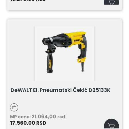
DeWALT El. Pneumatski Čekić D25133K
21.064,00
MP cena:
rsd
17.560,00
RSD