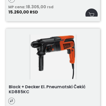
18.305,00
MP cena:
rsd
15.260,00
RSD
Black + Decker El. Pneumatski Čekić
KD885KC