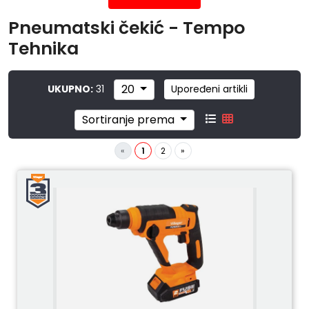
Pneumatski čekić - Tempo
Tehnika
20
UKUPNO:
31
Upoređeni artikli
Sortiranje prema
«
1
2
»