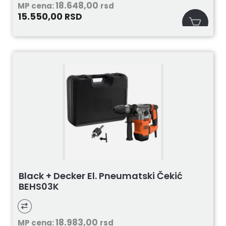
18.648,00
MP cena:
rsd
15.550,00
RSD
Black + Decker El. Pneumatski Čekić
BEHS03K
18.983,00
MP cena:
rsd