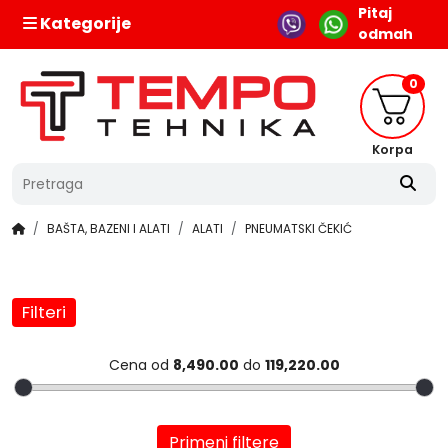
Pitaj
Kategorije
odmah
0
Korpa
BAŠTA, BAZENI I ALATI
ALATI
PNEUMATSKI ČEKIĆ
Filteri
Cena od
8,490.00
do
119,220.00
Primeni filtere