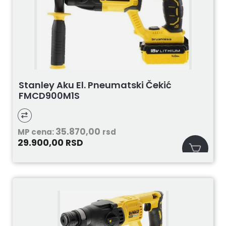
Stanley Aku El. Pneumatski Čekić
FMCD900M1S
35.870,00
MP cena:
rsd
29.900,00
RSD