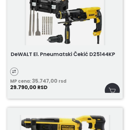
DeWALT El. Pneumatski Čekić D25144KP
35.747,00
MP cena:
rsd
29.790,00
RSD