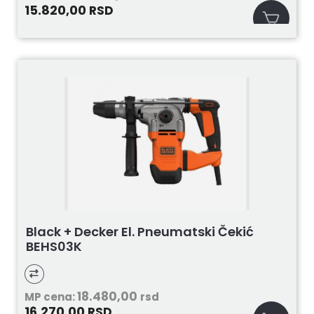
15.820,00
RSD
Black + Decker El. Pneumatski Čekić
BEHS03K
18.480,00
MP cena:
rsd
16.270,00
RSD