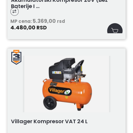
Baterije I ...
5.369,00
MP cena:
rsd
4.480,00
RSD
Villager Kompresor VAT 24 L