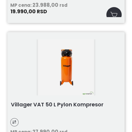
23.988,00
MP cena:
rsd
19.990,00
RSD
Villager VAT 50 L Pylon Kompresor
27.990,00
MP cena:
rsd