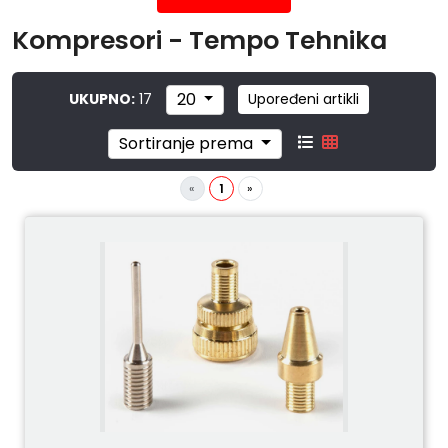
Kompresori - Tempo Tehnika
20
UKUPNO:
17
Upoređeni artikli
Sortiranje prema
«
1
»