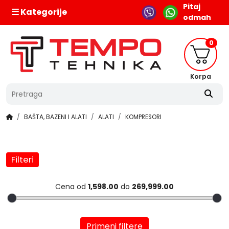
Pitaj
Kategorije
odmah
0
Korpa
BAŠTA, BAZENI I ALATI
ALATI
KOMPRESORI
Filteri
Cena od
1,598.00
do
269,999.00
Primeni filtere