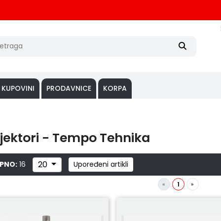
 KUPOVINI
PRODAVNICE
KORPA
jektori - Tempo Tehnika
20
PNO:
16
Upoređeni artikli
«
1
»