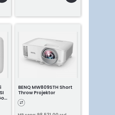
i
BENQ MW809STH Short
SI
Throw Projektor
o...
98.531,00
MP cena:
rsd