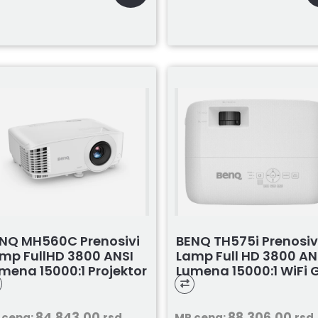
NQ MH560C Prenosivi
BENQ TH575i Prenosiv
mp FullHD 3800 ANSI
Lamp Full HD 3800 AN
mena 15000:1 Projektor
Lumena 15000:1 WiFi G
84.843,00
88.306,00
 cena:
rsd
MP cena:
rsd