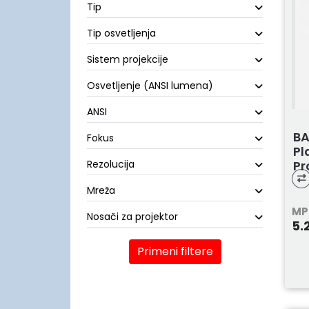
Tip
Tip osvetljenja
Sistem projekcije
Osvetljenje (ANSI lumena)
ANSI
BA
Fokus
Pl
Rezolucija
Pr
Mreža
MP
Nosači za projektor
5.
Primeni filtere