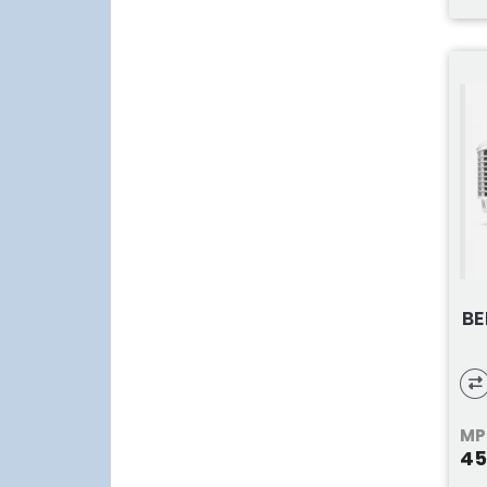
BE
MP
45