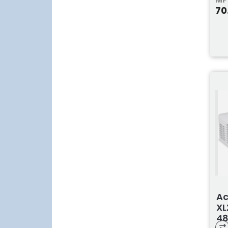
70
Ac
XL
48