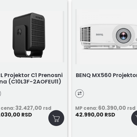
L Projektor C1 Prenosni
BENQ MX560 Projekto
na (C10L3F-2AOFEU11)
32.427,00
60.390,00
 cena:
rsd
MP cena:
rsd
.030,00
42.990,00
RSD
RSD