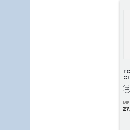
TC
Cr
MP
27