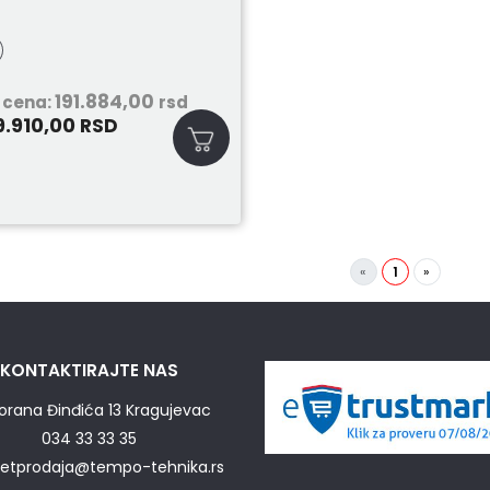
191.884,00
 cena:
rsd
9.910,00
RSD
«
1
»
KONTAKTIRAJTE NAS
orana Đinđića 13 Kragujevac
034 33 33 35
netprodaja@tempo-tehnika.rs