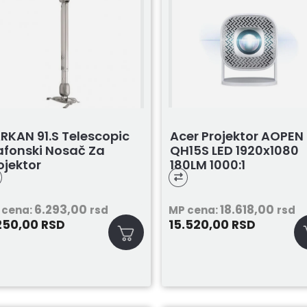
Acer Projektor AOPEN
RKAN 91.S Telescopic
QH15S LED 1920x1080
afonski Nosač Za
180LM 1000:1
ojektor
HDMI,USB,Mic...
6.293,00
18.618,00
 cena:
rsd
MP cena:
rsd
250,00
15.520,00
RSD
RSD