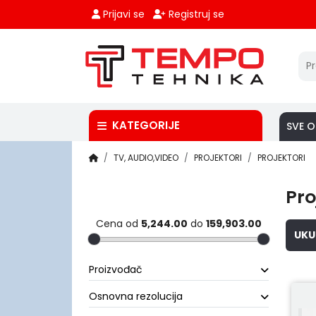
Prijavi se
Registruj se
KATEGORIJE
SVE O
TV, AUDIO,VIDEO
PROJEKTORI
PROJEKTORI
Pro
Cena od
5,244.00
do
159,903.00
UKU
Proizvođač
Osnovna rezolucija