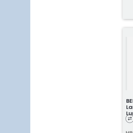
BE
La
Lu
MP