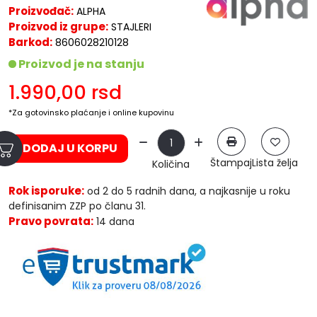
Proizvođač:
ALPHA
Proizvod iz grupe:
STAJLERI
Barkod:
8606028210128
Proizvod je na stanju
1.990,00
rsd
*Za gotovinsko plaćanje i online kupovinu
DODAJ U KORPU
Štampaj
Lista želja
Količina
Rok isporuke:
od 2 do 5 radnih dana, a najkasnije u roku
definisanim ZZP po članu 31.
Pravo povrata:
14 dana