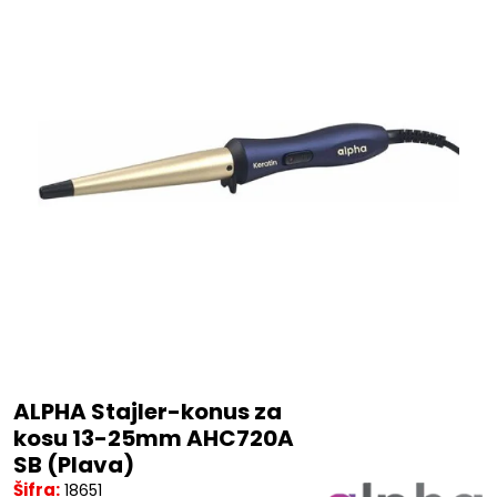
ALPHA Stajler-konus za
kosu 13-25mm AHC720A
SB (Plava)
Šifra:
18651