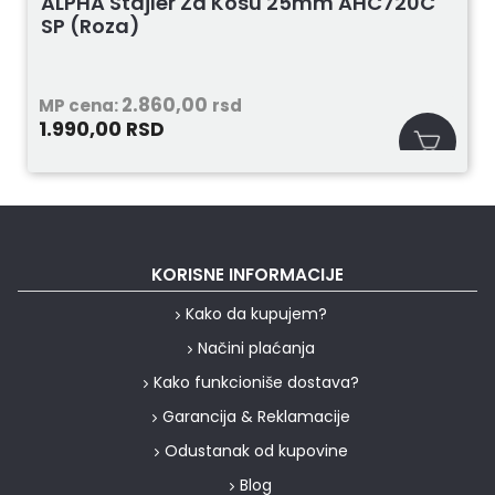
ALPHA Stajler Za Kosu 25mm AHC720C
SP (Roza)
2.860,00
MP cena:
rsd
1.990,00
RSD
KORISNE INFORMACIJE
Kako da kupujem?
Načini plaćanja
Kako funkcioniše dostava?
Garancija & Reklamacije
Odustanak od kupovine
Blog