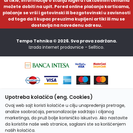
artikle, informacije o stanju lagera i aktuelnim cenama
možete dobiti na upit. Pored online plaćanja karticama,
plaćanje se vrši i gotovinski ili bezgotovinski u zavisnosti
od toga da li kupac preuzima kupljeni artikl ili mu se
dostavlja na navedenu adresu.
Tempo Tehnika © 2026. Sva prava zadržana.
Izrada internet prodavnice -
Selltico.
Upotreba kolačića (eng. Cookies)
Ovaj web sajt koristi kolačiće u cilju unapređenja pretrage,
analize saobraćaja, personalizacije sadržaja i ciljanog
marketinga, da pruži bolje korisničko iskustvo. Ako nastavite
da koristite naše web stranice, saglasni ste sa korišćenjem
naših kolačića.