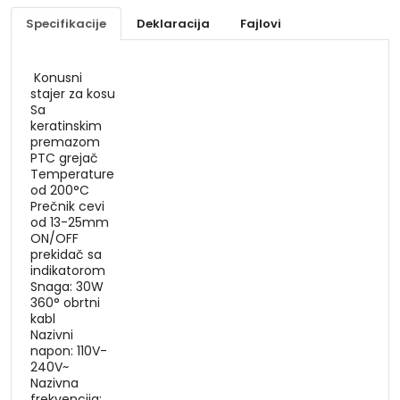
Specifikacije
Deklaracija
Fajlovi
Konusni
stajer za kosu
Sa
keratinskim
premazom
PTC grejač
Temperature
od 200°C
Prečnik cevi
od 13-25mm
ON/OFF
prekidač sa
indikatorom
Snaga: 30W
360° obrtni
kabl
Nazivni
napon: 110V-
240V~
Nazivna
frekvencija: