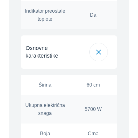
Indikator preostale
Da
toplote
Osnovne
karakteristike
Širina
60 cm
Ukupna električna
5700 W
snaga
Boja
Crna