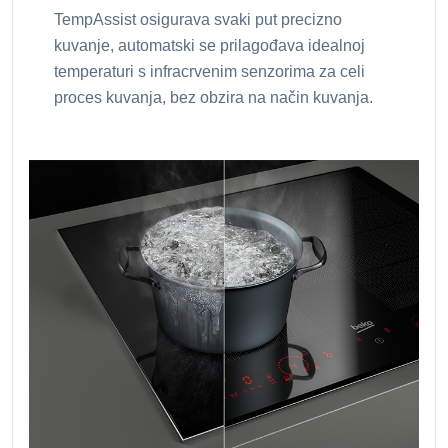
TempAssist osigurava svaki put precizno
kuvanje, automatski se prilagođava idealnoj
temperaturi s infracrvenim senzorima za celi
proces kuvanja, bez obzira na način kuvanja.