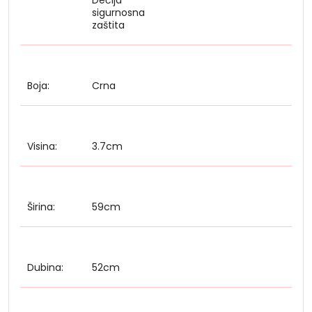
sigurnosna
zaštita
Boja:
Crna
Visina:
3.7cm
Širina:
59cm
Dubina:
52cm