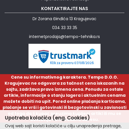
KONTAKTIRAJTE NAS
Dr Zorana Đinđića 13 Kragujevac
034 33 33 35
internetprodaja@tempo-tehnika.rs
Cene su informativnog karaktera. Tempo D.O.O.
Kragujevac ne odgovara za tačnost cena iskazanih na
sajtu, zadržava pravo izmena cena. Ponudu za ostale
artikle, informacije o stanju lagera i aktuelnim cenama
možete dobiti na upit. Pored online plaćanja karticama,
plaćanje se vrši i gotovinski ili bezgotovinski u zavisnosti
od toga da li kupac preuzima kupljeni artikl ili mu se
Upotreba kolačića (eng. Cookies)
dostavlja na navedenu adresu.
Ovaj web sajt koristi kolačiće u cilju unapređenja pretrage,