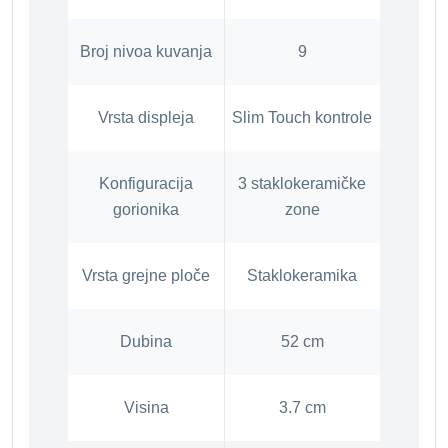
Broj nivoa kuvanja
9
Vrsta displeja
Slim Touch kontrole
Konfiguracija
3 staklokeramičke
gorionika
zone
Vrsta grejne ploče
Staklokeramika
Dubina
52 cm
Visina
3.7 cm