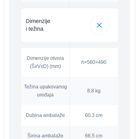
Dimenzije
i težina
Dimenzije otvora
h×560×490
(ŠxVxD) (mm)
Težina upakovanog
8.8 kg
uređaja
Dubina ambalaže
60.3 cm
Širina ambalaže
66.5 cm