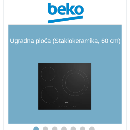
Ugradna ploča (Staklokeramika, 60 cm)