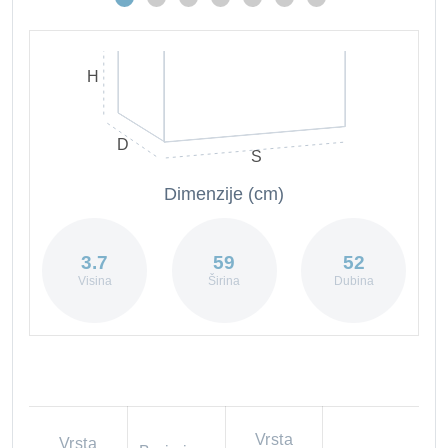
H
D
S
Dimenzije (cm)
3.7
59
52
Visina
Širina
Dubina
Vrsta
Vrsta