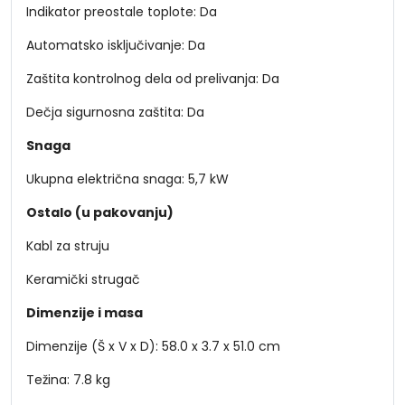
Indikator preostale toplote: Da
Automatsko isključivanje: Da
Zaštita kontrolnog dela od prelivanja: Da
Dečja sigurnosna zaštita: Da
Snaga
Ukupna električna snaga: 5,7 kW
Ostalo (u pakovanju)
Kabl za struju
Keramički strugač
Dimenzije i masa
Dimenzije (Š x V x D): 58.0 x 3.7 x 51.0 cm
Težina: 7.8 kg