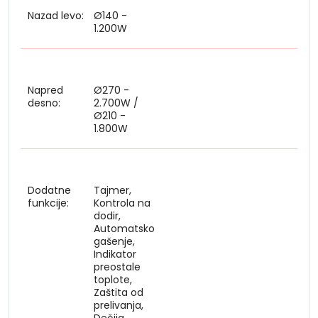
Nazad levo:
Ø140 -
1.200W
Napred
Ø270 -
desno:
2.700W /
Ø210 -
1.800W
Dodatne
Tajmer,
funkcije:
Kontrola na
dodir,
Automatsko
gašenje,
Indikator
preostale
toplote,
Zaštita od
prelivanja,
Dečija