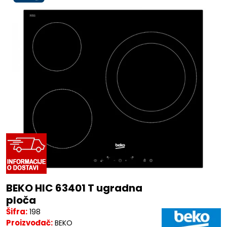
BEKO HIC 63401 T ugradna
ploča
Šifra:
198
Proizvođač:
BEKO