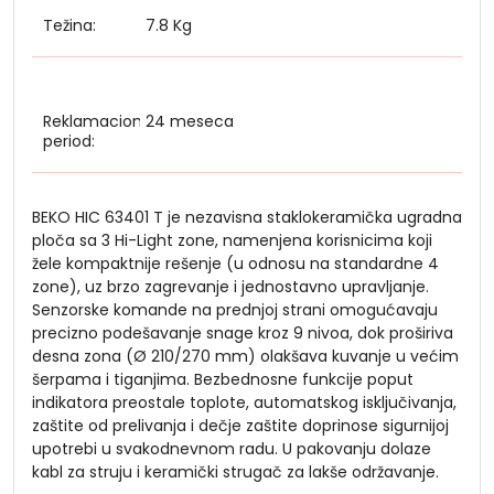
Težina:
7.8 Kg
Reklamacioni
24 meseca
period:
BEKO HIC 63401 T je nezavisna staklokeramička ugradna
ploča sa 3 Hi-Light zone, namenjena korisnicima koji
žele kompaktnije rešenje (u odnosu na standardne 4
zone), uz brzo zagrevanje i jednostavno upravljanje.
Senzorske komande na prednjoj strani omogućavaju
precizno podešavanje snage kroz 9 nivoa, dok proširiva
desna zona (Ø 210/270 mm) olakšava kuvanje u većim
šerpama i tiganjima. Bezbednosne funkcije poput
indikatora preostale toplote, automatskog isključivanja,
zaštite od prelivanja i dečje zaštite doprinose sigurnijoj
upotrebi u svakodnevnom radu. U pakovanju dolaze
kabl za struju i keramički strugač za lakše održavanje.