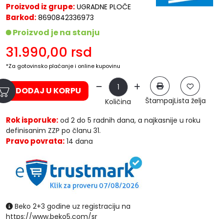
Proizvod iz grupe:
UGRADNE PLOČE
Barkod:
8690842336973
Proizvod je na stanju
31.990,00
rsd
*Za gotovinsko plaćanje i online kupovinu
DODAJ U KORPU
Štampaj
Lista želja
Količina
Rok isporuke:
od 2 do 5 radnih dana, a najkasnije u roku
definisanim ZZP po članu 31.
Pravo povrata:
14 dana
Beko 2+3 godine uz registraciju na
https://www.beko5.com/sr