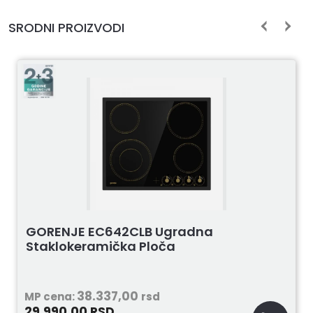
SRODNI PROIZVODI
ELECTROLUX EGE6172NOK Ugradna Ploča
46.990,00
MP cena:
rsd
34.490,00
RSD