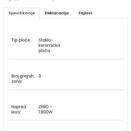
Specifikacije
Deklaracija
Fajlovi
Tip ploče:
Staklo-
keramička
ploča
Broj grejnih
3
zona:
Napred
Ø180 -
levo:
1.800W