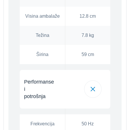
Visina ambalaže
12.8 cm
Težina
7.8 kg
Širina
59 cm
Performanse
i
potrošnja
Frekvencija
50 Hz