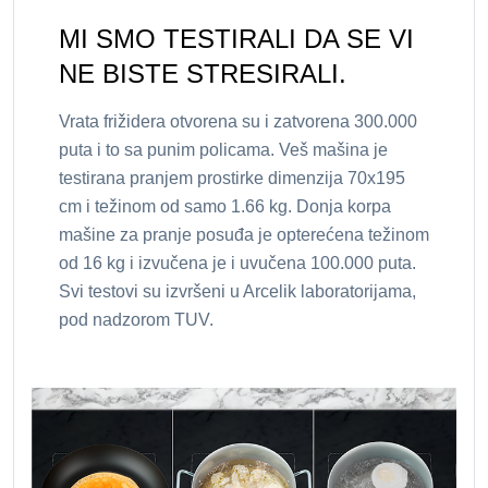
MI SMO TESTIRALI DA SE VI
NE BISTE STRESIRALI.
Vrata frižidera otvorena su i zatvorena 300.000
puta i to sa punim policama. Veš mašina je
testirana pranjem prostirke dimenzija 70x195
cm i težinom od samo 1.66 kg. Donja korpa
mašine za pranje posuđa je opterećena težinom
od 16 kg i izvučena je i uvučena 100.000 puta.
Svi testovi su izvršeni u Arcelik laboratorijama,
pod nadzorom TUV.