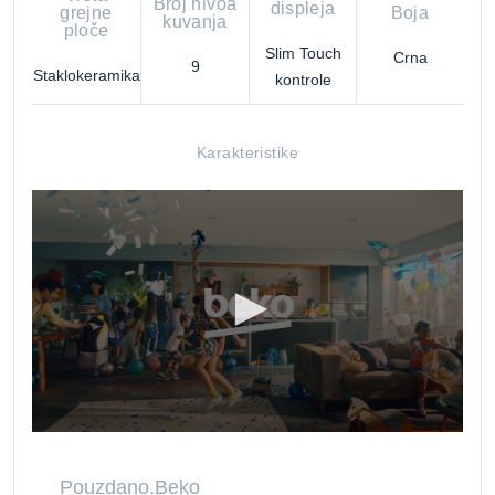
Broj nivoa
displeja
grejne
Boja
kuvanja
ploče
Slim Touch
Crna
9
Staklokeramika
kontrole
Karakteristike
Pouzdano.Beko