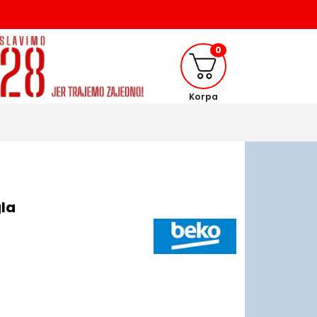
0
Korpa
la