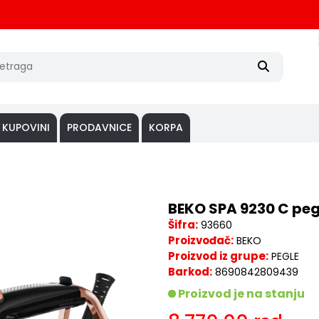
 KUPOVINI
PRODAVNICE
KORPA
BEKO SPA 9230 C peg
Šifra:
93660
Proizvođač:
BEKO
Proizvod iz grupe:
PEGLE
Barkod:
8690842809439
Proizvod je na stanju