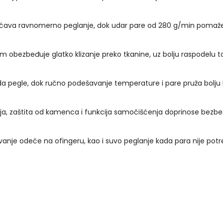
ava ravnomerno peglanje, dok udar pare od 280 g/min pomaže ko
obezbeđuje glatko klizanje preko tkanine, uz bolju raspodelu to
a pegle, dok ručno podešavanje temperature i pare pruža bolju ko
ja, zaštita od kamenca i funkcija samočišćenja doprinose bezbedni
vanje odeće na ofingeru, kao i suvo peglanje kada para nije potr