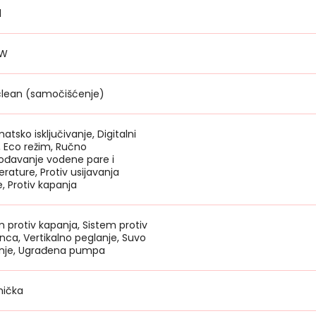
l
0W
clean (samočišćenje)
tsko isključivanje, Digitalni
, Eco režim, Ručno
gođavanje vodene pare i
rature, Protiv usijavanja
, Protiv kapanja
m protiv kapanja, Sistem protiv
ca, Vertikalno peglanje, Suvo
nje, Ugrađena pumpa
ička