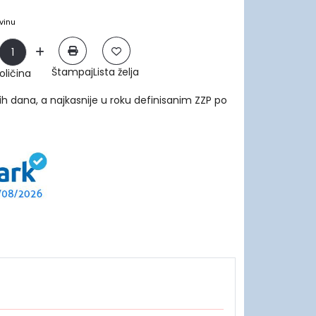
vinu
Štampaj
Lista želja
oličina
ih dana, a najkasnije u roku definisanim ZZP po