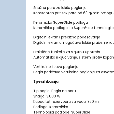
Snažna para za lakše peglanje
Konstantan pritisak pare od 63 g/min omoguć
Keramička SuperGlide podloga
Keramička podloga sa SuperGlide tehnologijom 
Digitalni ekran i precizno podešavanje
Digitalni ekran omogućava lakše praćenje rad
Praktične funkcije za sigurnu upotrebu
Automatsko isključivanje, sistem protiv kapan
Vertikalno i suvo peglanje
Pegla podržava vertikalno peglanje za osveža
Specifikacija
:
Tip pegle: Pegla na paru
Snaga: 3.000 W
Kapacitet rezervoara za vodu: 350 ml
Podloga: Keramička
Tehnologija podloge: SuperGlide