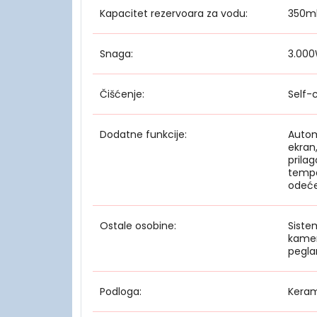
Kapacitet rezervoara za vodu:
350m
Snaga:
3.00
Čišćenje:
Self-
Dodatne funkcije:
Automa
ekran
prila
tempe
odeće
Ostale osobine:
Siste
kamen
pegla
Podloga:
Keram