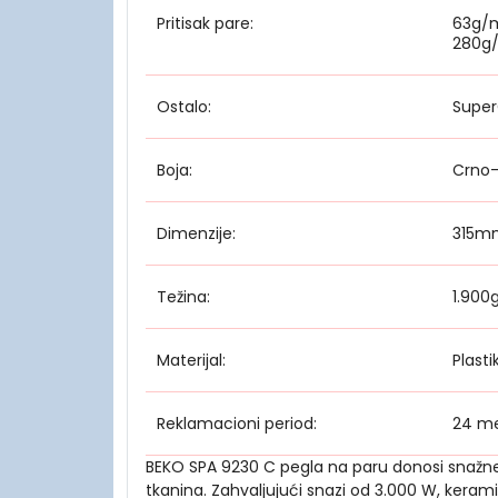
Pritisak pare:
63g/m
280g/
Ostalo:
Super
Boja:
Crno-
Dimenzije:
315m
Težina:
1.900
Materijal:
Plasti
Reklamacioni period:
24 m
BEKO SPA 9230 C pegla na paru donosi snažne p
tkanina. Zahvaljujući snazi od 3.000 W, kera