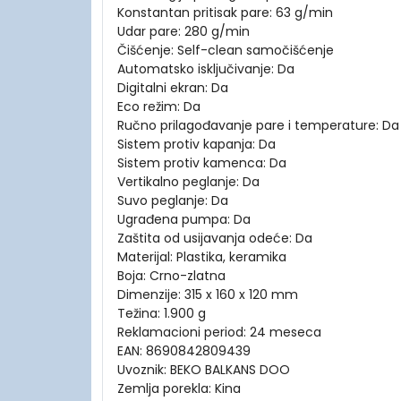
Konstantan pritisak pare: 63 g/min
Udar pare: 280 g/min
Čišćenje: Self-clean samočišćenje
Automatsko isključivanje: Da
Digitalni ekran: Da
Eco režim: Da
Ručno prilagođavanje pare i temperature: Da
Sistem protiv kapanja: Da
Sistem protiv kamenca: Da
Vertikalno peglanje: Da
Suvo peglanje: Da
Ugrađena pumpa: Da
Zaštita od usijavanja odeće: Da
Materijal: Plastika, keramika
Boja: Crno-zlatna
Dimenzije: 315 x 160 x 120 mm
Težina: 1.900 g
Reklamacioni period: 24 meseca
EAN: 8690842809439
Uvoznik: BEKO BALKANS DOO
Zemlja porekla: Kina