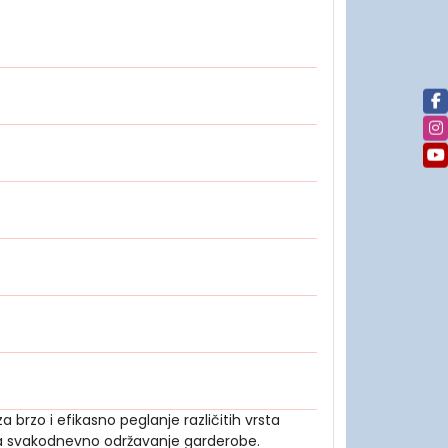
brzo i efikasno peglanje različitih vrsta
ava svakodnevno održavanje garderobe.