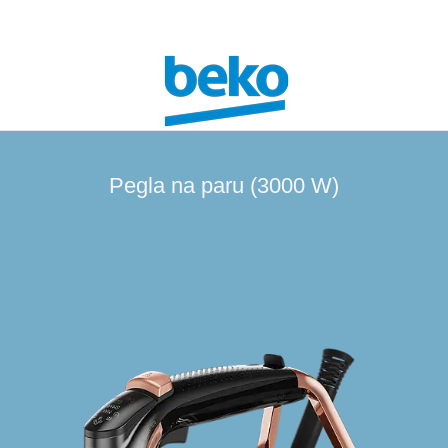
Pegla na paru (3000 W)