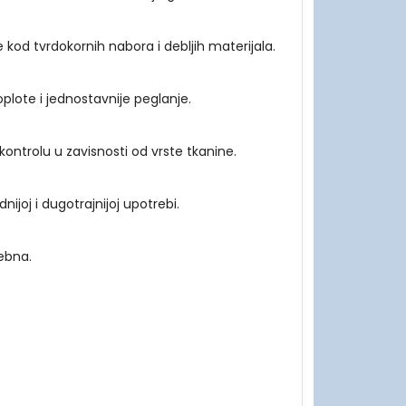
d tvrdokornih nabora i debljih materijala.
plote i jednostavnije peglanje.
ntrolu u zavisnosti od vrste tkanine.
joj i dugotrajnijoj upotrebi.
ebna.