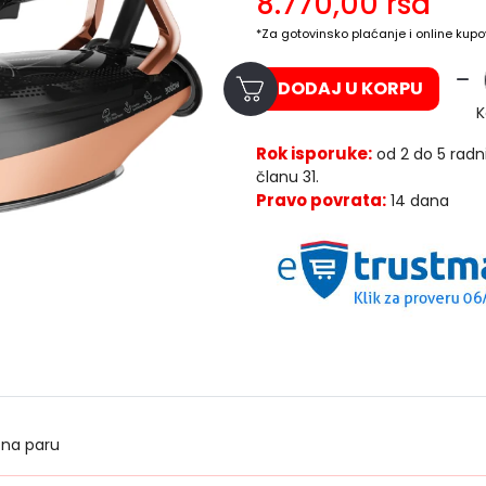
8.770,00
rsd
*Za gotovinsko plaćanje i online kupo
DODAJ U KORPU
K
Rok isporuke:
od 2 do 5 radn
članu 31.
Pravo povrata:
14 dana
 na paru