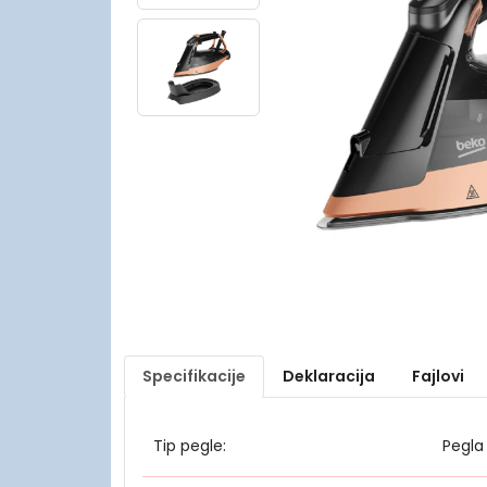
Specifikacije
Deklaracija
Fajlovi
Tip pegle:
Pegla