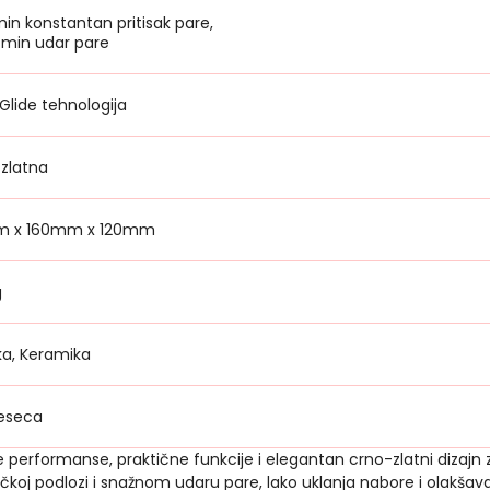
in konstantan pritisak pare,
min udar pare
Glide tehnologija
zlatna
m x 160mm x 120mm
g
ka, Keramika
eseca
erformanse, praktične funkcije i elegantan crno-zlatni dizajn za 
mičkoj podlozi i snažnom udaru pare, lako uklanja nabore i olakš