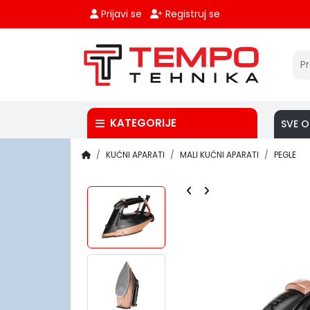
Prijavi se
Registruj se
KATEGORIJE
SVE O
KUĆNI APARATI
MALI KUĆNI APARATI
PEGLE