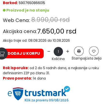
Barkod:
5907650866015
Proizvod je na stanju
8.990,00
rsd
Web Cena:
7.650,00
rsd
Akcijska cena:
Akcija traje od: 08.08.2026 do 10.08.2026
DODAJ U KORPU
Štampaj
Lista želja
Količina
Rok isporuke:
od 2 do 5 radnih dana, a najkasnije u roku
definisanim ZZP po članu 31.
Pravo povrata:
14 dana