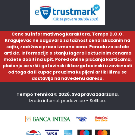
Cene su informativnog karaktera. Tempo D.O.O.
Kragujevac ne odgovara za tačnost cena iskazanih na
sajtu, zadržava pravo izmena cena. Ponudu za ostale
artikle, informacije o stanju lagera i aktuelnim cenama
možete dobiti na upit. Pored online plaćanja karticama,
plaćanje se vrši i gotovinski ili bezgotovinski u zavisnosti
od toga da li kupac preuzima kupljeni artikl ili mu se
dostavlja na navedenu adresu.
Tempo Tehnika © 2026. Sva prava zadržana.
Izrada internet prodavnice -
Selltico.