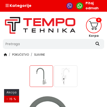
Pitaj
Kategorije
odmah
0
Korpa
POKUĆSTVO
SLAVINE
Akcija
- 15 %