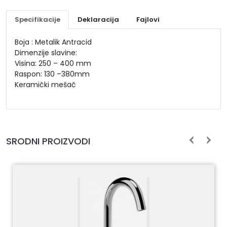
Specifikacije
Deklaracija
Fajlovi
Boja : Metalik Antracid
Dimenzije slavine:
Visina: 250 – 400 mm
Raspon: 130 –380mm
Keramički mešač
SRODNI PROIZVODI