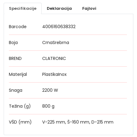
Specifikacije
Deklaracija
Fajlovi
Barcode
4006160638332
Boja
CrnaSrebrna
BREND
CLATRONIC
Materijal
PlastikaInox
Snaga
2200 W
Težina (g)
800 g
VŠD (mm)
V-225 mm, Š-160 mm, D-215 mm