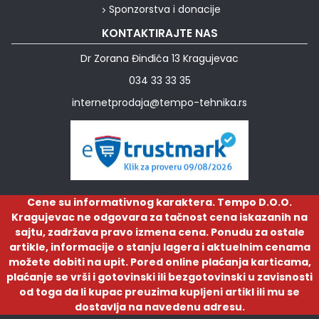
Sponzorstva i donacije
KONTAKTIRAJTE NAS
Dr Zorana Đinđića 13 Kragujevac
034 33 33 35
internetprodaja@tempo-tehnika.rs
Cene su informativnog karaktera. Tempo D.O.O.
Kragujevac ne odgovara za tačnost cena iskazanih na
sajtu, zadržava pravo izmena cena. Ponudu za ostale
artikle, informacije o stanju lagera i aktuelnim cenama
možete dobiti na upit. Pored online plaćanja karticama,
plaćanje se vrši i gotovinski ili bezgotovinski u zavisnosti
od toga da li kupac preuzima kupljeni artikl ili mu se
dostavlja na navedenu adresu.