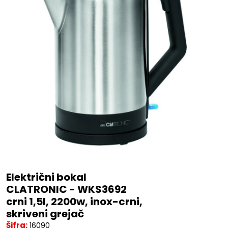
Električni bokal
CLATRONIC - WKS3692
crni 1,5l, 2200w, inox-crni,
skriveni grejač
Šifra:
16090