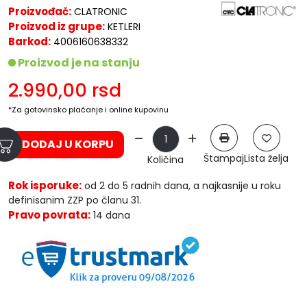
Proizvođač:
CLATRONIC
Proizvod iz grupe:
KETLERI
Barkod:
4006160638332
Proizvod je na stanju
2.990,00
rsd
*Za gotovinsko plaćanje i online kupovinu
DODAJ U KORPU
Štampaj
Lista želja
Količina
Rok isporuke:
od 2 do 5 radnih dana, a najkasnije u roku
definisanim ZZP po članu 31.
Pravo povrata:
14 dana