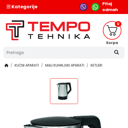
Pitaj
Kategorije
odmah
0
Korpa
KUĆNI APARATI
MALI KUHINJSKI APARATI
KETLERI