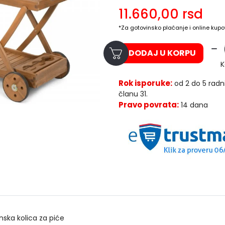
11.660,00
rsd
*Za gotovinsko plaćanje i online kupo
DODAJ U KORPU
K
Rok isporuke:
od 2 do 5 radn
članu 31.
Pravo povrata:
14 dana
nska kolica za piće