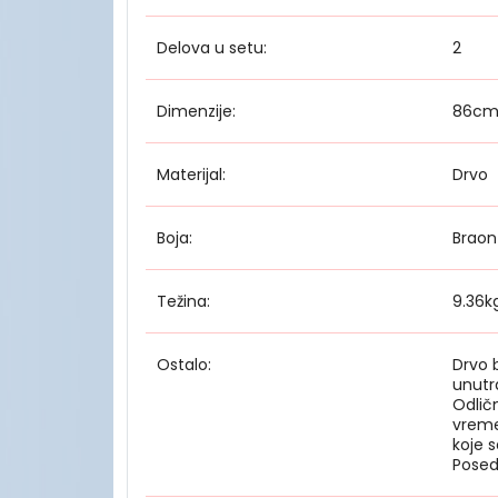
Delova u setu:
2
Dimenzije:
86cm
Materijal:
Drvo
Boja:
Braon
Težina:
9.36k
Ostalo:
Drvo 
unutra
Odlič
vreme
koje s
Posed