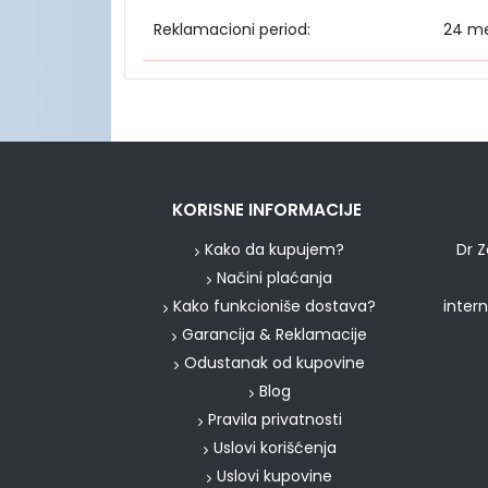
Reklamacioni period:
24 m
KORISNE INFORMACIJE
Kako da kupujem?
Dr Z
Načini plaćanja
Kako funkcioniše dostava?
inter
Garancija & Reklamacije
Odustanak od kupovine
Blog
Pravila privatnosti
Uslovi korišćenja
Uslovi kupovine