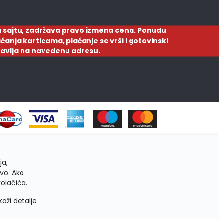
 sajtu, zadržava pravo izmena cena. Ponudu
ćanja karticama, plaćanje se vrši i gotovinski
ostavlja na navedenu adresu.
ja,
tvo. Ako
kolačića.
ikaži detalje