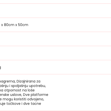
 x 80cm x 50cm
g
bagrema, Dizajnirana za
šnju i spoljašnju upotrebu,
na otpornost na loše
nske uslove, Dve platforme
e mogu koristiti odvojeno,
uje točkove i dve tacne