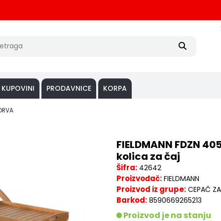
 KUPOVINI
PRODAVNICE
KORPA
DRVA
FIELDMANN FDZN 405
kolica za čaj
Šifra:
42642
Proizvođač:
FIELDMANN
Proizvod iz grupe:
CEPAČ ZA
Barkod:
8590669265213
Proizvod je na stanju