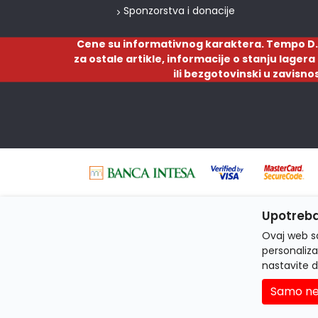
Sponzorstva i donacije
Cene su informativnog karaktera. Tempo D.
za ostale artikle, informacije o stanju lager
ili bezgotovinski u zavisno
Upotreba
Ovaj web sa
personaliza
nastavite d
Samo ne