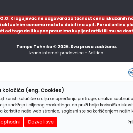
O.O. Kragujevac ne odgovara za tačnost cena iskazanih na
a i aktuelnim cenama možete dobiti na upit. Pored online pla
sti od toga da li kupac preuzima kupljeni artikl ili mu se d
Tempo Tehnika © 2026. Sva prava zadržana.
Izrada internet prodavnice -
Selltico.
 kolačića (eng. Cookies)
jt koristi kolačiće u cilju unapređenja pretrage, analize saobraća
cije sadržaja i ciljanog marketinga, da pruži bolje korisničko iskus
a koristite naše web stranice, saglasni ste sa korišćenjem naših 
ophodni
Dozvoli sve
Pr