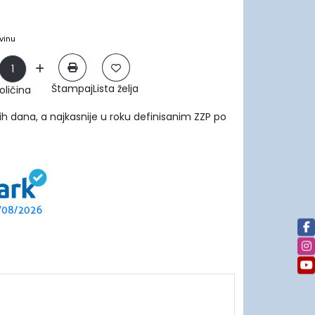
vinu
Štampaj
Lista želja
oličina
ih dana, a najkasnije u roku definisanim ZZP po