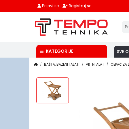
Prijavi se
Registruj se
KATEGORIJE
SVE O
BAŠTA, BAZENI I ALATI
VRTNI ALAT
CEPAČ ZA 