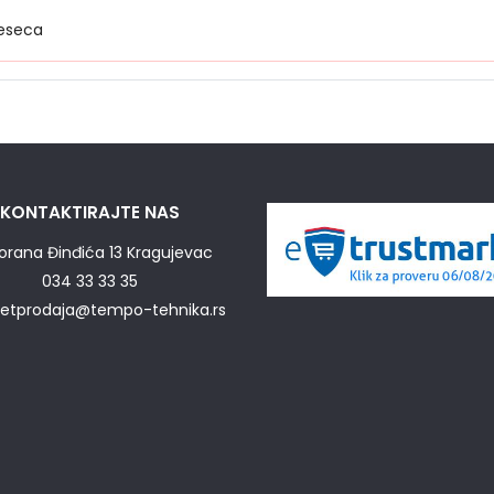
eseca
KONTAKTIRAJTE NAS
orana Đinđića 13 Kragujevac
034 33 33 35
netprodaja@tempo-tehnika.rs