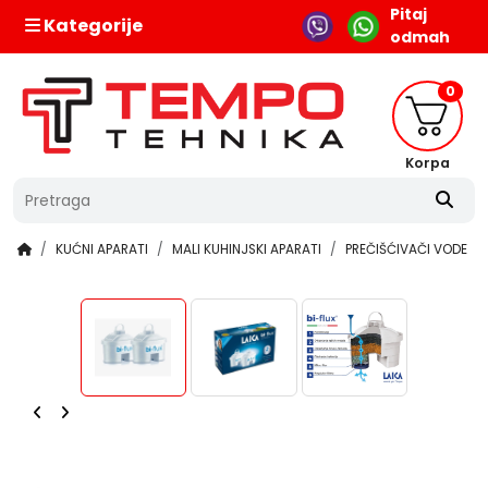
Pitaj
Kategorije
odmah
0
Korpa
KUĆNI APARATI
MALI KUHINJSKI APARATI
PREČIŠĆIVAČI VODE