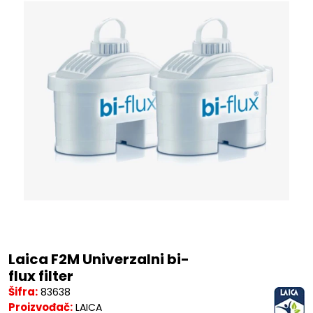
Laica F2M Univerzalni bi-
flux filter
Šifra:
83638
Proizvođač:
LAICA