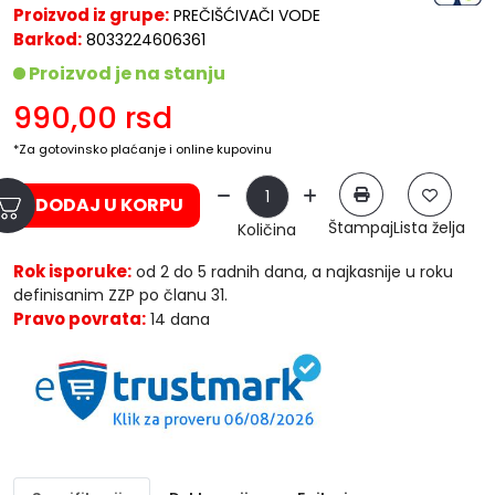
Proizvod iz grupe:
PREČIŠĆIVAČI VODE
Barkod:
8033224606361
Proizvod je na stanju
990,00
rsd
*Za gotovinsko plaćanje i online kupovinu
DODAJ U KORPU
Štampaj
Lista želja
Količina
Rok isporuke:
od 2 do 5 radnih dana, a najkasnije u roku
definisanim ZZP po članu 31.
Pravo povrata:
14 dana