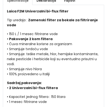
Specifikacije
Deklaracija
Fajlovi
Laica F2M Univerzalni bi-flux filter
Tip uređaja :
Zamenski filter za bokale za filtriranje
vode
• 150 L / 1 mesec filtrirane vode
• Pakovanje 2 kom filtera
• Čuva mineralne korisne za organizam
• Smanjuje tvrdoću vode
• Smanjuje: teške metale, hlor, hemijske kontaminante,
neke pesticide i herbicide koji su eventualno prisutni u
vodi.
• Smanjuje nivo hlora
• 100% proizvedeno u Italiji
Sadržaj pakovanja:
• 2 Univerzalni bi-flux filtera
• Kapacitet jednog filtera : 150 litara
• 1 mesec filtrirane vode