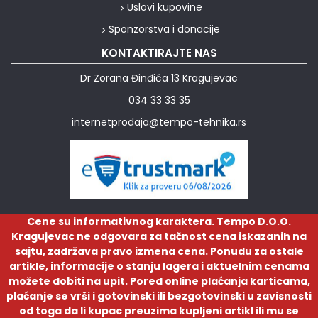
Uslovi kupovine
Sponzorstva i donacije
KONTAKTIRAJTE NAS
Dr Zorana Đinđića 13 Kragujevac
034 33 33 35
internetprodaja@tempo-tehnika.rs
Cene su informativnog karaktera. Tempo D.O.O.
Kragujevac ne odgovara za tačnost cena iskazanih na
sajtu, zadržava pravo izmena cena. Ponudu za ostale
artikle, informacije o stanju lagera i aktuelnim cenama
možete dobiti na upit. Pored online plaćanja karticama,
plaćanje se vrši i gotovinski ili bezgotovinski u zavisnosti
od toga da li kupac preuzima kupljeni artikl ili mu se