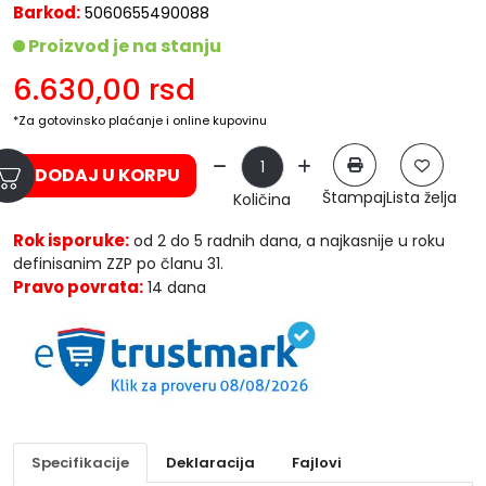
Barkod:
5060655490088
Proizvod je na stanju
6.630,00
rsd
*Za gotovinsko plaćanje i online kupovinu
DODAJ U KORPU
Štampaj
Lista želja
Količina
Rok isporuke:
od 2 do 5 radnih dana, a najkasnije u roku
definisanim ZZP po članu 31.
Pravo povrata:
14 dana
Specifikacije
Deklaracija
Fajlovi