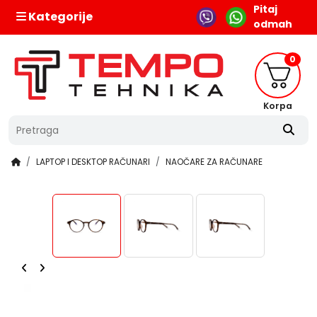
Pitaj
Kategorije
odmah
0
Korpa
LAPTOP I DESKTOP RAČUNARI
NAOČARE ZA RAČUNARE