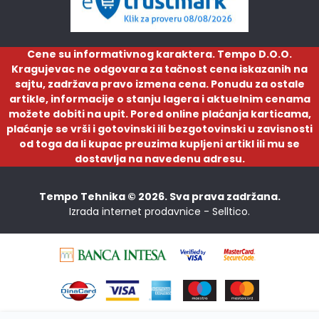
Cene su informativnog karaktera. Tempo D.O.O.
Kragujevac ne odgovara za tačnost cena iskazanih na
sajtu, zadržava pravo izmena cena. Ponudu za ostale
artikle, informacije o stanju lagera i aktuelnim cenama
možete dobiti na upit. Pored online plaćanja karticama,
plaćanje se vrši i gotovinski ili bezgotovinski u zavisnosti
od toga da li kupac preuzima kupljeni artikl ili mu se
dostavlja na navedenu adresu.
Tempo Tehnika © 2026. Sva prava zadržana.
Izrada internet prodavnice -
Selltico.