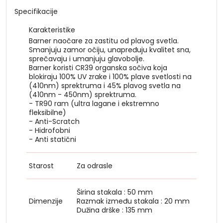
Specifikacije
Karakteristike
Barner naočare za zastitu od plavog svetla.
Smanjuju zamor očiju, unapređuju kvalitet sna,
sprečavaju i umanjuju glavobolje.
Barner koristi CR39 organska sočiva koja
blokiraju 100% UV zrake i 100% plave svetlosti na
(410nm) sprektruma i 45% plavog svetla na
(410nm - 450nm) sprektruma.
- TR90 ram (ultra lagane i ekstremno
fleksibilne)
- Anti-Scratch
- Hidrofobni
- Anti statični
Starost
Za odrasle
Širina stakala : 50 mm
Dimenzije
Razmak između stakala : 20 mm
Dužina drške : 135 mm