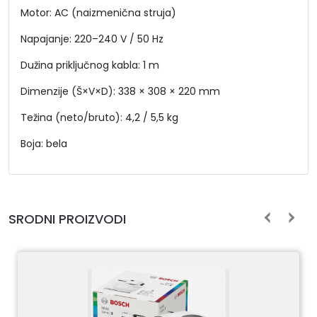
Motor: AC (naizmenična struja)
Napajanje: 220–240 V / 50 Hz
Dužina priključnog kabla: 1 m
Dimenzije (Š×V×D): 338 × 308 × 220 mm
Težina (neto/bruto): 4,2 / 5,5 kg
Boja: bela
SRODNI PROIZVODI