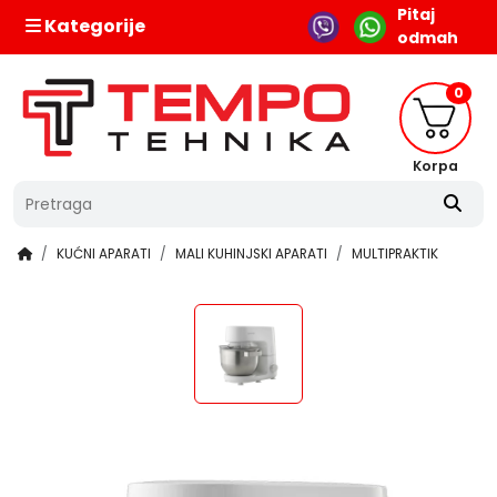
Pitaj
Kategorije
odmah
0
Korpa
KUĆNI APARATI
MALI KUHINJSKI APARATI
MULTIPRAKTIK