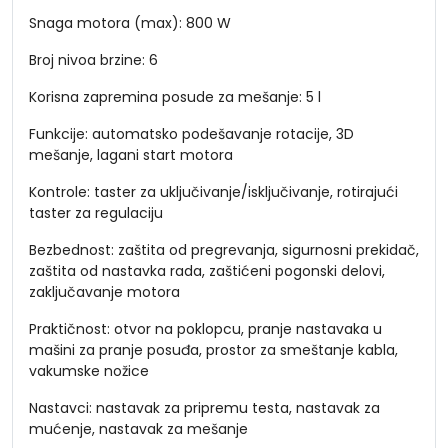
Snaga motora (max): 800 W
Broj nivoa brzine: 6
Korisna zapremina posude za mešanje: 5 l
Funkcije: automatsko podešavanje rotacije, 3D
mešanje, lagani start motora
Kontrole: taster za uključivanje/isključivanje, rotirajući
taster za regulaciju
Bezbednost: zaštita od pregrevanja, sigurnosni prekidač,
zaštita od nastavka rada, zaštićeni pogonski delovi,
zaključavanje motora
Praktičnost: otvor na poklopcu, pranje nastavaka u
mašini za pranje posuđa, prostor za smeštanje kabla,
vakumske nožice
Nastavci: nastavak za pripremu testa, nastavak za
mućenje, nastavak za mešanje