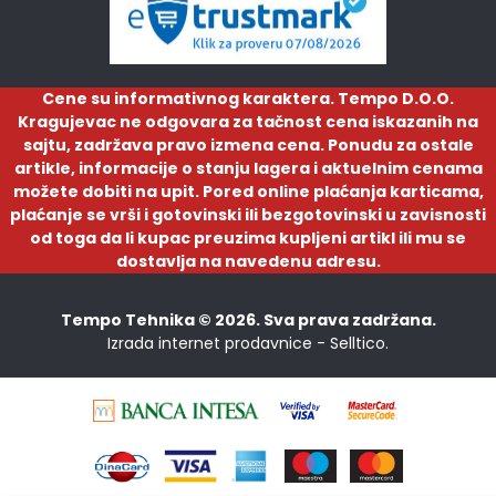
Cene su informativnog karaktera. Tempo D.O.O.
Kragujevac ne odgovara za tačnost cena iskazanih na
sajtu, zadržava pravo izmena cena. Ponudu za ostale
artikle, informacije o stanju lagera i aktuelnim cenama
možete dobiti na upit. Pored online plaćanja karticama,
plaćanje se vrši i gotovinski ili bezgotovinski u zavisnosti
od toga da li kupac preuzima kupljeni artikl ili mu se
dostavlja na navedenu adresu.
Tempo Tehnika © 2026. Sva prava zadržana.
Izrada internet prodavnice -
Selltico.