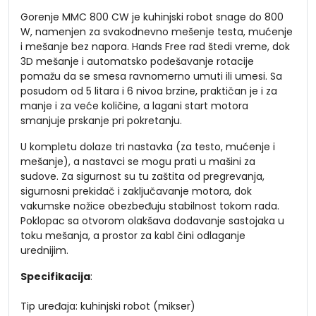
Gorenje MMC 800 CW je kuhinjski robot snage do 800
W, namenjen za svakodnevno mešenje testa, mućenje
i mešanje bez napora. Hands Free rad štedi vreme, dok
3D mešanje i automatsko podešavanje rotacije
pomažu da se smesa ravnomerno umuti ili umesi. Sa
posudom od 5 litara i 6 nivoa brzine, praktičan je i za
manje i za veće količine, a lagani start motora
smanjuje prskanje pri pokretanju.
U kompletu dolaze tri nastavka (za testo, mućenje i
mešanje), a nastavci se mogu prati u mašini za
sudove. Za sigurnost su tu zaštita od pregrevanja,
sigurnosni prekidač i zaključavanje motora, dok
vakumske nožice obezbeđuju stabilnost tokom rada.
Poklopac sa otvorom olakšava dodavanje sastojaka u
toku mešanja, a prostor za kabl čini odlaganje
urednijim.
Specifikacija
:
Tip uređaja: kuhinjski robot (mikser)