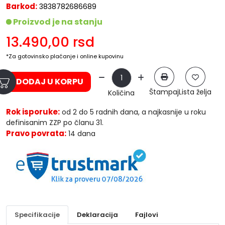
Barkod:
3838782686689
Proizvod je na stanju
13.490,00
rsd
*Za gotovinsko plaćanje i online kupovinu
DODAJ U KORPU
Štampaj
Lista želja
Količina
Rok isporuke:
od 2 do 5 radnih dana, a najkasnije u roku
definisanim ZZP po članu 31.
Pravo povrata:
14 dana
Specifikacije
Deklaracija
Fajlovi