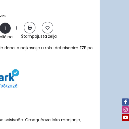
vinu
Štampaj
Lista želja
oličina
ih dana, a najkasnije u roku definisanim ZZP po
avne usisivače. Omogućava lako menjanje,