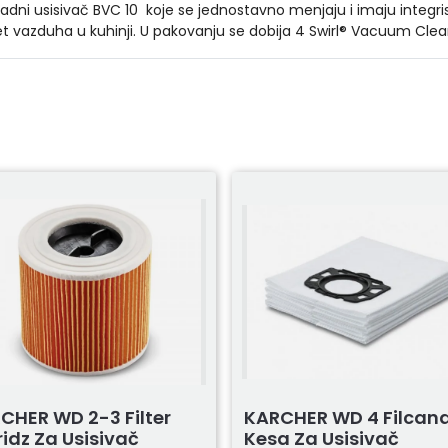
ni usisivač BVC 10 koje se jednostavno menjaju i imaju integrisan
itet vazduha u kuhinji. U pakovanju se dobija 4 Swirl® Vacuum Cle
CHER WD 2-3 Filter
KARCHER WD 4 Filcan
ridz Za Usisivač
Kesa Za Usisivač