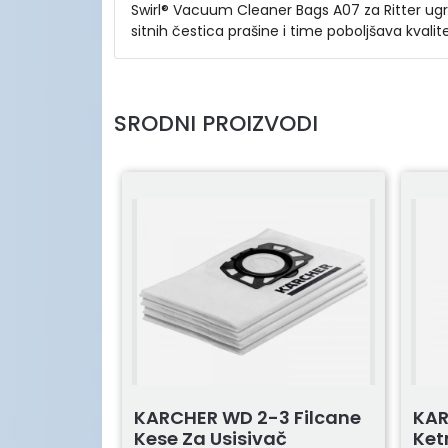
Swirl® Vacuum Cleaner Bags A07 za Ritter ugrad
sitnih čestica prašine i time poboljšava kval
SRODNI PROIZVODI
KARCHER WD 2-3 Filcane
KAR
Kese Za Usisivač
Ket