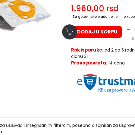
1.960,00
rsd
*Za gotovinsko plaćanje i online kupo
DODAJ U KORPU
K
Rok isporuke:
od 2 do 5 radn
članu 31.
Pravo povrata:
14 dana
za usisivač i integrisanim filterom, posebno dizajniran za uspr
a.