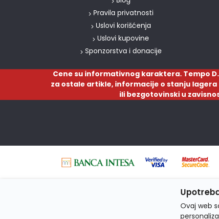
Blog
Pravila privatnosti
Uslovi korišćenja
Uslovi kupovine
Sponzorstva i donacije
Cene su informativnog karaktera. Tempo D.
za ostale artikle, informacije o stanju lager
ili bezgotovinski u zavisno
Upotreba
Ovaj web sa
personaliza