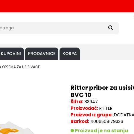
 KUPOVINI
PRODAVNICE
KORPA
 OPREMA ZA USISIVAČE
Ritter pribor za usi
BVC 10
Šifra:
83947
Proizvođač:
RITTER
Proizvod iz grupe:
DODATNA 
Barkod:
4006508179336
Proizvod je na stanju