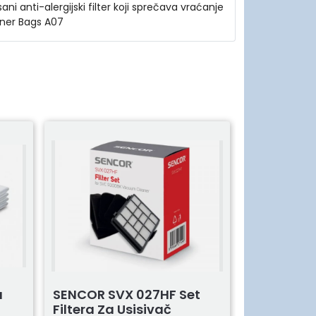
i anti-alergijski filter koji sprečava vraćanje
aner Bags A07
a
SENCOR SVX 027HF Set
Filtera Za Usisivač