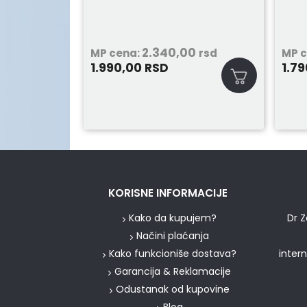
2.340,00
MP cena:
rsd
MP 
1.990,00
1.7
RSD
KORISNE INFORMACIJE
Kako da kupujem?
Dr Z
Načini plaćanja
Kako funkcioniše dostava?
inter
Garancija & Reklamacije
Odustanak od kupovine