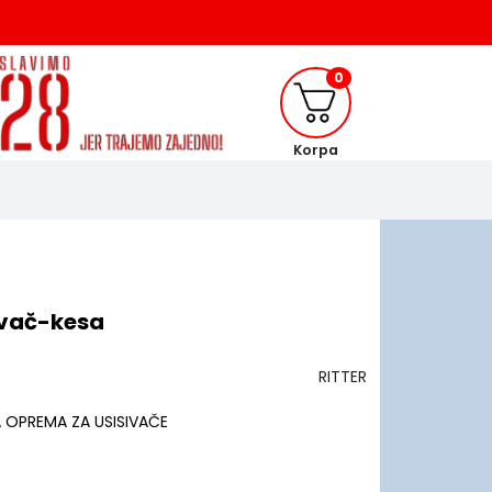
0
Korpa
sivač-kesa
RITTER
OPREMA ZA USISIVAČE