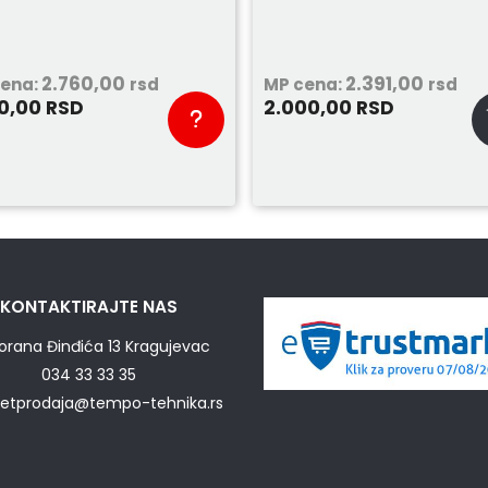
2.760,00
2.391,00
cena:
rsd
MP cena:
rsd
90,00
2.000,00
RSD
RSD
KONTAKTIRAJTE NAS
orana Đinđića 13 Kragujevac
034 33 33 35
netprodaja@tempo-tehnika.rs