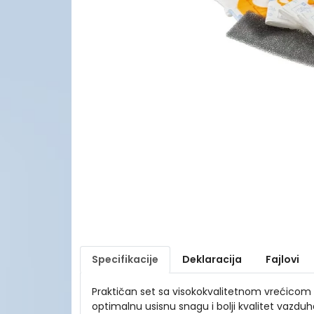
Specifikacije
Deklaracija
Fajlovi
Praktičan set sa visokokvalitetnom vrećicom 
optimalnu usisnu snagu i bolji kvalitet vazduh