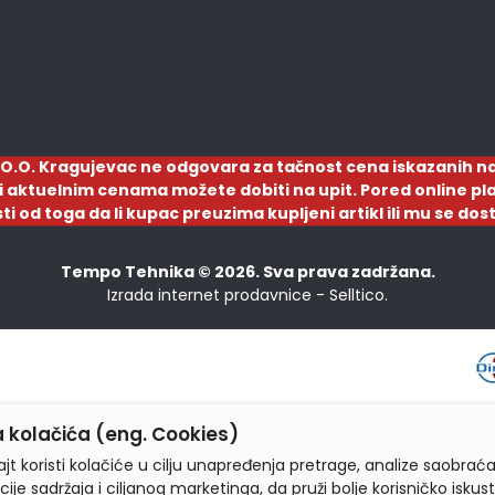
O.O. Kragujevac ne odgovara za tačnost cena iskazanih na
a i aktuelnim cenama možete dobiti na upit. Pored online pla
sti od toga da li kupac preuzima kupljeni artikl ili mu se d
Tempo Tehnika © 2026. Sva prava zadržana.
Izrada internet prodavnice -
Selltico.
 kolačića (eng. Cookies)
jt koristi kolačiće u cilju unapređenja pretrage, analize saobraća
cije sadržaja i ciljanog marketinga, da pruži bolje korisničko iskus