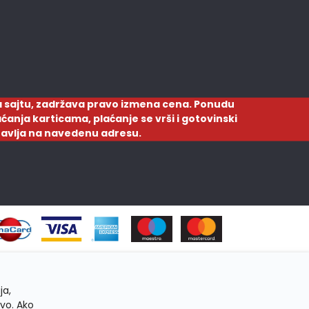
 sajtu, zadržava pravo izmena cena. Ponudu
ćanja karticama, plaćanje se vrši i gotovinski
ostavlja na navedenu adresu.
ja,
tvo. Ako