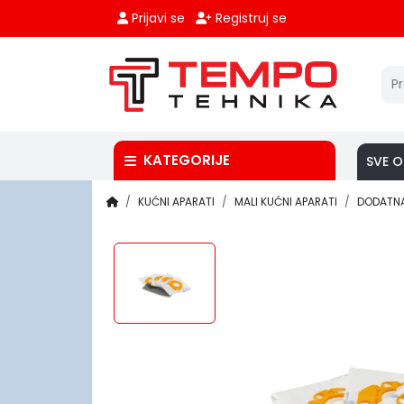
Prijavi se
Registruj se
KATEGORIJE
SVE O
KUĆNI APARATI
MALI KUĆNI APARATI
DODATNA