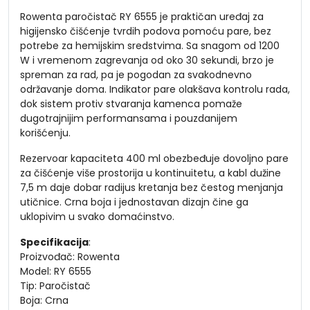
Rowenta paročistač RY 6555 je praktičan uređaj za
higijensko čišćenje tvrdih podova pomoću pare, bez
potrebe za hemijskim sredstvima. Sa snagom od 1200
W i vremenom zagrevanja od oko 30 sekundi, brzo je
spreman za rad, pa je pogodan za svakodnevno
održavanje doma. Indikator pare olakšava kontrolu rada,
dok sistem protiv stvaranja kamenca pomaže
dugotrajnijim performansama i pouzdanijem
korišćenju.
Rezervoar kapaciteta 400 ml obezbeđuje dovoljno pare
za čišćenje više prostorija u kontinuitetu, a kabl dužine
7,5 m daje dobar radijus kretanja bez čestog menjanja
utičnice. Crna boja i jednostavan dizajn čine ga
uklopivim u svako domaćinstvo.
Specifikacija
:
Proizvođač: Rowenta
Model: RY 6555
Tip: Paročistač
Boja: Crna