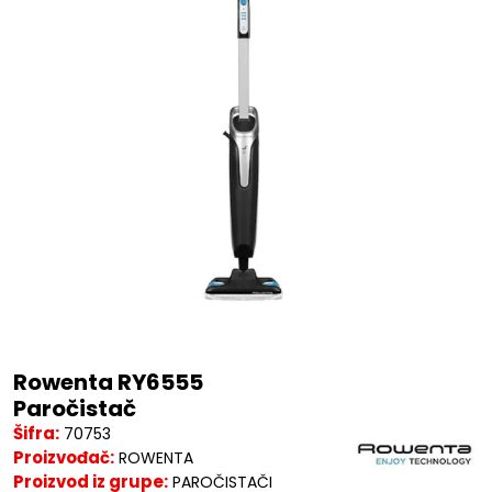
Rowenta RY6555
Paročistač
Šifra:
70753
Proizvođač:
ROWENTA
Proizvod iz grupe:
PAROČISTAČI