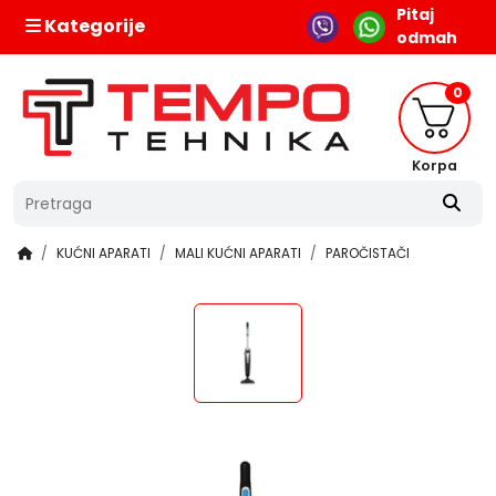
Pitaj
Kategorije
odmah
0
Korpa
KUĆNI APARATI
MALI KUĆNI APARATI
PAROČISTAČI