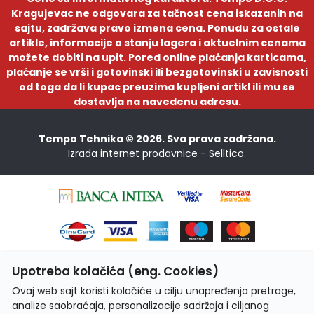
Kragujevac ne odgovara za tačnost cena iskazanih na
sajtu, zadržava pravo izmena cena. Ponudu za ostale
artikle, informacije o stanju lagera i aktuelnim cenama
možete dobiti na upit. Pored online plaćanja karticama,
plaćanje se vrši i gotovinski ili bezgotovinski u zavisnosti
od toga da li kupac preuzima kupljeni artikl ili mu se
dostavlja na navedenu adresu.
Tempo Tehnika © 2026. Sva prava zadržana.
Izrada internet prodavnice -
Selltico.
Upotreba kolačića (eng. Cookies)
Ovaj web sajt koristi kolačiće u cilju unapređenja pretrage,
analize saobraćaja, personalizacije sadržaja i ciljanog