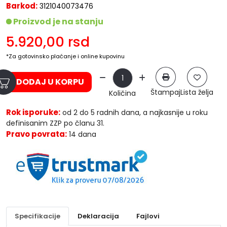
Barkod:
3121040073476
Proizvod je na stanju
5.920,00
rsd
*Za gotovinsko plaćanje i online kupovinu
DODAJ U KORPU
Štampaj
Lista želja
Količina
Rok isporuke:
od 2 do 5 radnih dana, a najkasnije u roku
definisanim ZZP po članu 31.
Pravo povrata:
14 dana
Specifikacije
Deklaracija
Fajlovi