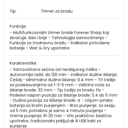
Tip:
Trimer za bradu
Funkcije:
- Multifunkcionalni trimer brade Forever Sharp koji
skraćuje, šiša i brije - Tehnologija samooštrenja -
Funkcija za trodnevnu bradu - Indikator potrošene
baterije - Wet & Dry upotreba
Karakteristike:
- Samooštreća sečiva od nerđajućeg čelika -
Autonomija rada: do 120 min - Indikator dužine šišanja:
Češalj - Minimalna dužina šišanja: 0.4 mm - Tri češlja
sa podešavanjima od 1-3-5 mm - Veličina noža za
šišanje brade: 32 mm - Tip češlja za bradu: Fix -
Podesivi raspon pozicija za šišanje brade: 0.4 do 5 mm
- Dužina pozicija za šišanje brade: 4 - Litijum-jonska
baterija sa brzim punjenjem - Brzo punjenje: za sesiju
od 5 min, potrebno je samo 4 minuta punjenja -
Vreme punjenja: 1h 30 min - Vrlo praktično: bežična
upotreba, tradicionalni priključak ili USB kabl za
punjenje