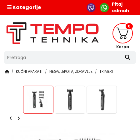
Pitaj
Kategorije
odmah
0
Korpa
KUĆNI APARATI
NEGA, LEPOTA, ZDRAVLJE
TRIMERI