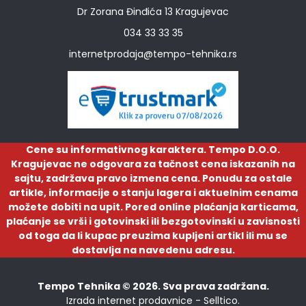
Dr Zorana Đinđića 13 Kragujevac
034 33 33 35
internetprodaja@tempo-tehnika.rs
Cene su informativnog karaktera. Tempo D.O.O.
Kragujevac ne odgovara za tačnost cena iskazanih na
sajtu, zadržava pravo izmena cena. Ponudu za ostale
artikle, informacije o stanju lagera i aktuelnim cenama
možete dobiti na upit. Pored online plaćanja karticama,
plaćanje se vrši i gotovinski ili bezgotovinski u zavisnosti
od toga da li kupac preuzima kupljeni artikl ili mu se
dostavlja na navedenu adresu.
Tempo Tehnika © 2026. Sva prava zadržana.
Izrada internet prodavnice -
Selltico.