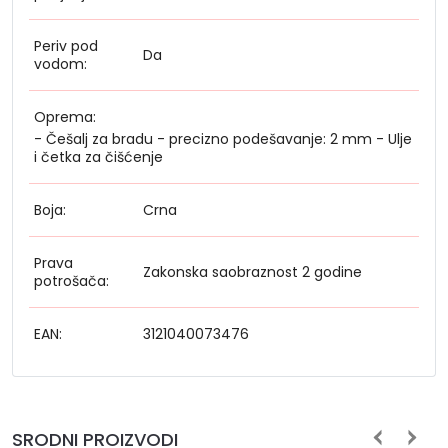
Periv pod
Da
vodom:
Oprema:
- Češalj za bradu - precizno podešavanje: 2 mm - Ulje
i četka za čišćenje
Boja:
Crna
Prava
Zakonska saobraznost 2 godine
potrošača:
EAN:
3121040073476
SRODNI PROIZVODI