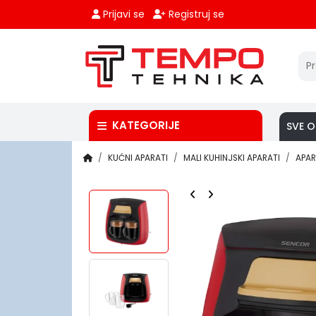
Prijavi se
Registruj se
KATEGORIJE
SVE O
KUĆNI APARATI
MALI KUHINJSKI APARATI
APAR