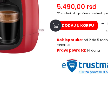
5.490,00
rsd
*Za gotovinsko plaćanje i online kupo
DODAJ U KORPU
K
Rok isporuke:
od 2 do 5 radn
članu 31.
Pravo povrata:
14 dana