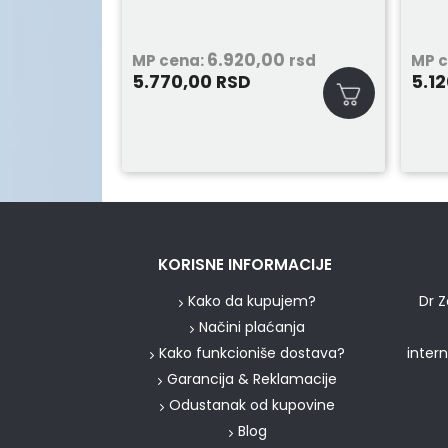
6.920,00
MP cena:
rsd
MP 
5.770,00
5.1
RSD
KORISNE INFORMACIJE
Kako da kupujem?
Dr Z
Načini plaćanja
Kako funkcioniše dostava?
inter
Garancija & Reklamacije
Odustanak od kupovine
Blog