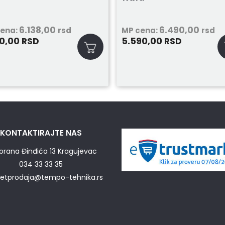
6.138,00
6.490,00
cena:
rsd
MP cena:
rsd
20,00
5.590,00
RSD
RSD
KONTAKTIRAJTE NAS
orana Đinđića 13 Kragujevac
034 33 33 35
netprodaja@tempo-tehnika.rs