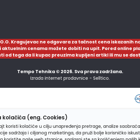
O.O. Kragujevac ne odgovara za tačnost cena iskazanih na
a i aktuelnim cenama možete dobiti na upit. Pored online pla
sti od toga da li kupac preuzima kupljeni artikl ili mu se d
Tempo Tehnika © 2026. Sva prava zadržana.
Izrada internet prodavnice -
Selltico.
 kolačića (eng. Cookies)
jt koristi kolačiće u cilju unapređenja pretrage, analize saobraća
cije sadržaja i ciljanog marketinga, da pruži bolje korisničko iskus
a koristite naše web stranice, saglasni ste sa korišćenjem naših 