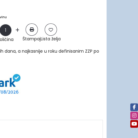
vinu
Štampaj
Lista želja
oličina
ih dana, a najkasnije u roku definisanim ZZP po