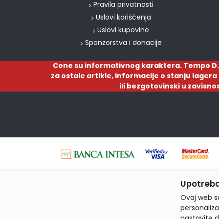
Pravila privatnosti
Uslovi korišćenja
Uslovi kupovine
Sponzorstva i donacije
Cene su informativnog karaktera. Tempo D.
za ostale artikle, informacije o stanju lager
ili bezgotovinski u zavisno
Upotreba
Ovaj web sa
personaliza
nastavite d