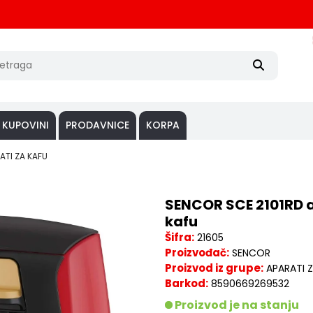
 KUPOVINI
PRODAVNICE
KORPA
ATI ZA KAFU
SENCOR SCE 2101RD 
kafu
Šifra:
21605
Proizvođač:
SENCOR
Proizvod iz grupe:
APARATI 
Barkod:
8590669269532
Proizvod je na stanju