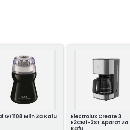
al GT1108 Mlin Za Kafu
Electrolux Create 3
E3CM1-3ST Aparat Za
Kafu