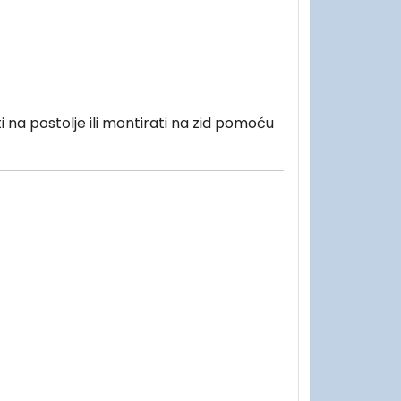
 na postolje ili montirati na zid pomoću