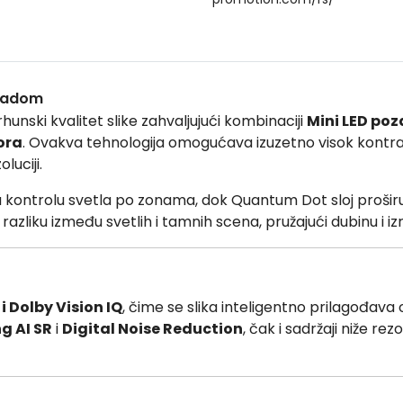
bradom
hunski kvalitet slike zahvaljujući kombinaciji
Mini LED poz
ora
. Ovakva tehnologija omogućava izuzetno visok kontrast
luciji.
 kontrolu svetla po zonama, dok Quantum Dot sloj proširuj
zliku između svetlih i tamnih scena, pružajući dubinu i izr
i Dolby Vision IQ
, čime se slika inteligentno prilagođava o
g AI SR
i
Digital Noise Reduction
, čak i sadržaji niže rez