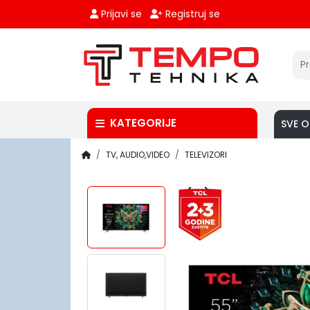
Prijavi se
Registruj se
KATEGORIJE
SVE O
TV, AUDIO,VIDEO
TELEVIZORI