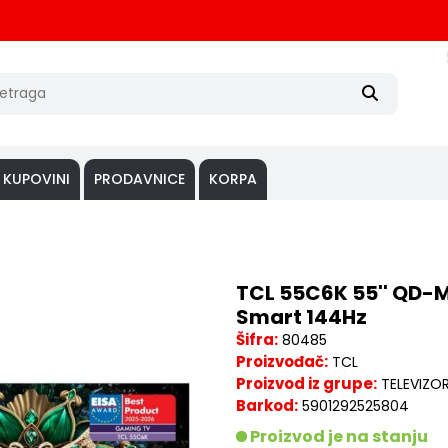
 KUPOVINI
PRODAVNICE
KORPA
TCL 55C6K 55'' QD-M
Smart 144Hz
Šifra:
80485
Proizvođač:
TCL
Proizvod iz grupe:
TELEVIZOR
Barkod:
5901292525804
Proizvod je na stanju