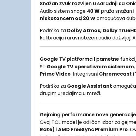
Snažan zvuk razvijen u saradnji sa On
Audio sistem snage
40 W
pruža snažan i 
niskotoncem od 20 W
omogućava dubok
Podrška za
Dolby Atmos, Dolby TrueHD,
kalibraciju i uravnotežen audio doživljaj.
Google TV platforma i pametne funkci
Sa
Google TV operativnim sistemom
Prime Video
. Integrisani
Chromecast i
Podrška za
Google Assistant
omogućava
drugim uređajima u mreži.
Gejming performanse nove generacije
Ovaj TCL model je odličan izbor za gejme
Rate)
i
AMD FreeSync Premium Pro
. O