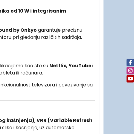
nika od 10 W i integrisanim
ound by Onkyo
garantuje preciznu
oru pri gledanju različitih sadržaja.
plikacijama kao što su
Netflix, YouTube i
bleta ili računara.
unkcionalnost televizora i povezivanje sa
og kašnjenja)
,
VRR (Variable Refresh
slike i kašnjenja, uz automatsko