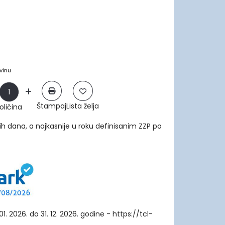
vinu
Štampaj
Lista želja
oličina
ih dana, a najkasnije u roku definisanim ZZP po
1. 2026. do 31. 12. 2026. godine - https://tcl-