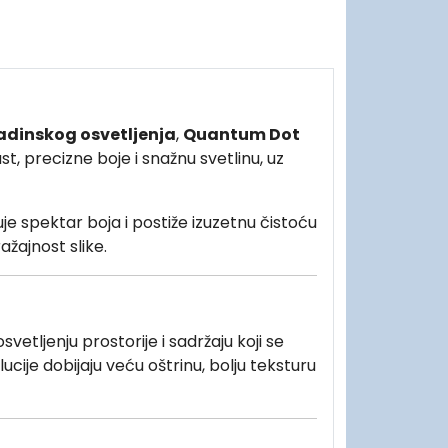
adinskog osvetljenja
,
Quantum Dot
, precizne boje i snažnu svetlinu, uz
e spektar boja i postiže izuzetnu čistoću
ažajnost slike.
svetljenju prostorije i sadržaju koji se
olucije dobijaju veću oštrinu, bolju teksturu