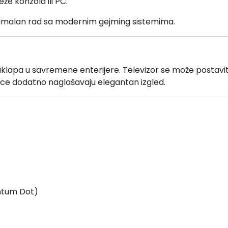
e konzola ili PC.
imalan rad sa modernim gejming sistemima.
klapa u savremene enterijere. Televizor se može postaviti
ice dodatno naglašavaju elegantan izgled.
antum Dot)