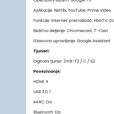
Operativni sistem: Google TV
Aplikacije: Netflix, YouTube, Prime Video
Funkcije: Internet pretraživač, HbbTV, DL
Bežično deljenje: Chromecast, T-Cast
Glasovno upravljanje: Google Assistant
Tjuneri:
Digitalni tjuner: DVB-T2 / C / S2
Povezivanje:
HDMI: 4
USB 3.0: 1
eARC: Da
Bluetooth: Da