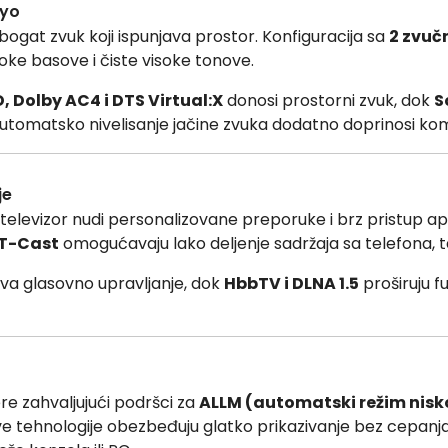
kyo
bogat zvuk koji ispunjava prostor. Konfiguracija sa
2 zvuč
e basove i čiste visoke tonove.
 Dolby AC4 i DTS Virtual:X
donosi prostorni zvuk, dok
S
 Automatsko nivelisanje jačine zvuka dodatno doprinosi komf
je
, televizor nudi personalizovane preporuke i brz pristup a
 T-Cast
omogućavaju lako deljenje sadržaja sa telefona, ta
 glasovno upravljanje, dok
HbbTV i DLNA 1.5
proširuju f
re zahvaljujući podršci za
ALLM (automatski režim nisk
ve tehnologije obezbeđuju glatko prikazivanje bez cepanja 