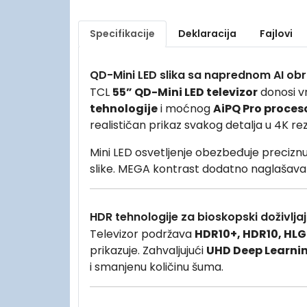
Specifikacije
Deklaracija
Fajlovi
QD-Mini LED slika sa naprednom AI o
TCL
55” QD-Mini LED televizor
donosi vr
tehnologije
i moćnog
AiPQ Pro proces
realističan prikaz svakog detalja u 4K rezo
Mini LED osvetljenje obezbeđuje preciznu
slike. MEGA kontrast dodatno naglašava ra
HDR tehnologije za bioskopski doživljaj
Televizor podržava
HDR10+, HDR10, HLG 
prikazuje. Zahvaljujući
UHD Deep Learnin
i smanjenu količinu šuma.