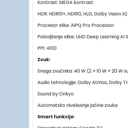
Kontrast: MEGA kontrast
HDR: HDR10+, HDR10, HLG, Dolby Vision IQ
Procesor slike: AiPQ Pro Processor
Poboljšanje slike: UHD Deep Learning AI S
PPI: 4100
Zvuk:
Snaga zvučnika: 40 W (2 × 10 W + 20 W 
Audio tehnologije: Dolby Atmos, Dolby T
Sound by Onkyo
Automatsko nivelisanje jačine zvuka
Smart funkcije: