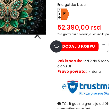
Energetska klasa:
A
F
G
52.390,00
rsd
*Za gotovinsko plaćanje i online kupo
DODAJ U KORPU
K
Rok isporuke:
od 2 do 5 radn
članu 31.
Pravo povrata:
14 dana
TCL 5 godina grancije od 01.0
promotion.com/rs/