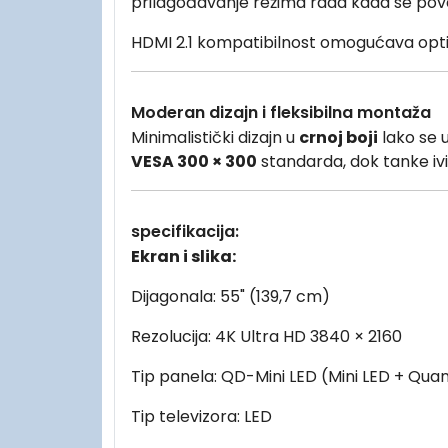
prilagođavanje režima rada kada se povež
HDMI 2.1 kompatibilnost omogućava opt
Moderan dizajn i fleksibilna montaža
Minimalistički dizajn u
crnoj boji
lako se u
VESA 300 × 300
standarda, dok tanke iv
specifikacija:
Ekran i slika:
Dijagonala: 55" (139,7 cm)
Rezolucija: 4K Ultra HD 3840 × 2160
Tip panela: QD-Mini LED (Mini LED + Qu
Tip televizora: LED