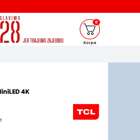
0
Korpa
iniLED 4K
I