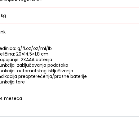
 kg
ink
edinica: g/fl.oz/oz/ml/lb
eličina: 20×14,5×1,8 cm
apajanje: 2XAAA baterija
unkcija zaključavanja podataka
unkcija automatskog isključivanja
ndikacija preopterećenja/prazne baterije
unkcija tare
4 meseca