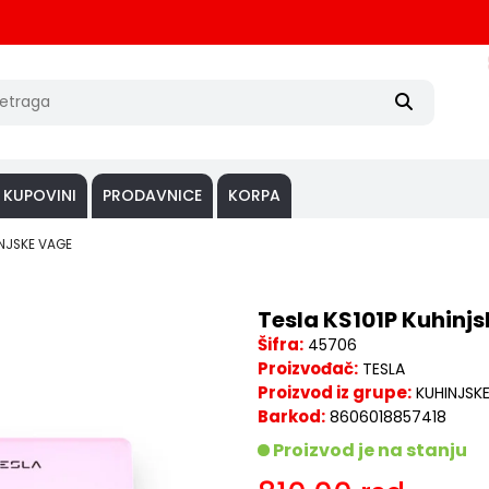
 KUPOVINI
PRODAVNICE
KORPA
NJSKE VAGE
Tesla KS101P Kuhinj
Šifra:
45706
Proizvođač:
TESLA
Proizvod iz grupe:
KUHINJSK
Barkod:
8606018857418
Proizvod je na stanju