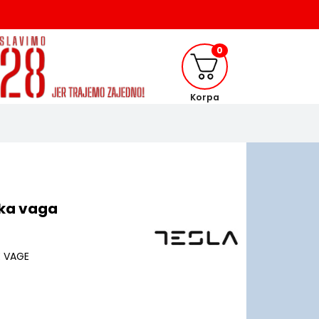
0
Korpa
ska vaga
E VAGE