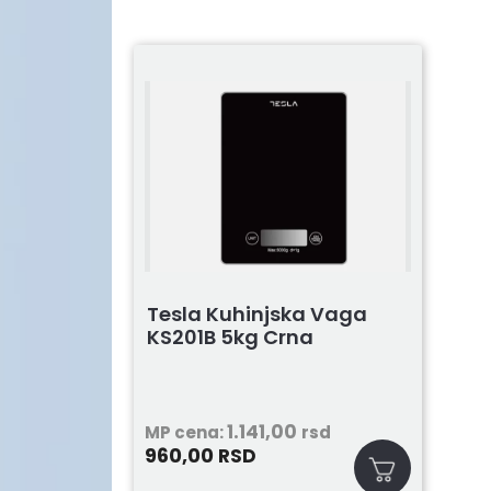
Tesla Kuhinjska Vaga
KS201B 5kg Crna
1.141,00
MP cena:
rsd
960,00
RSD