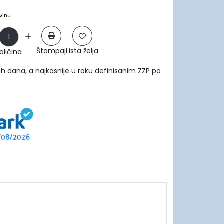
vinu
Štampaj
Lista želja
oličina
ih dana, a najkasnije u roku definisanim ZZP po