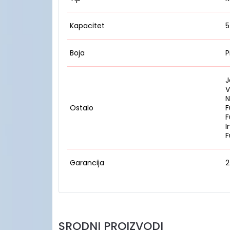
Kapacitet
5
Boja
P
J
V
N
Ostalo
F
F
I
F
Garancija
2
SRODNI PROIZVODI