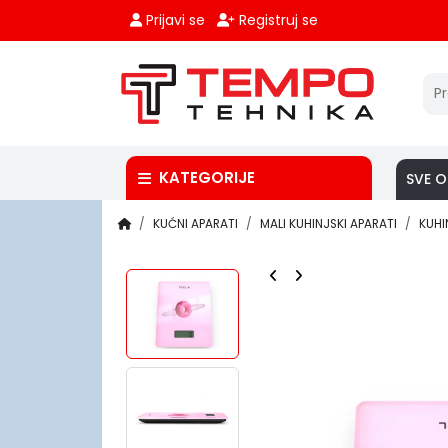
Prijavi se
Registruj se
KATEGORIJE
SVE O
KUĆNI APARATI
MALI KUHINJSKI APARATI
KUHI