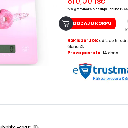
810,00
rsd
*Za gotovinsko plaćanje i online kupo
DODAJ U KORPU
K
Rok isporuke:
od 2 do 5 radn
članu 31.
Pravo povrata:
14 dana
uhinjska vaga KS101P