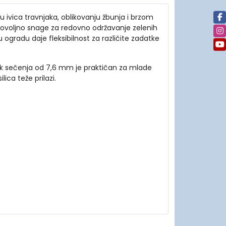
ivica travnjaka, oblikovanju žbunja i brzom
uz dovoljno snage za redovno održavanje zelenih
 ogradu daje fleksibilnost za različite zadatke
ik sečenja od 7,6 mm je praktičan za mlade
ica teže prilazi.