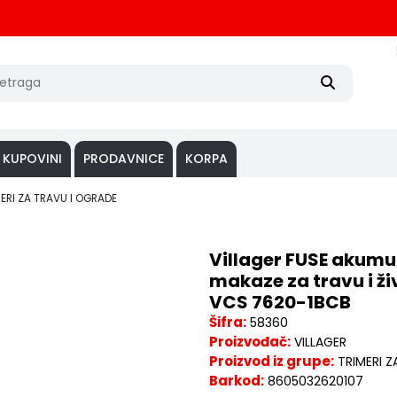
 KUPOVINI
PRODAVNICE
KORPA
ERI ZA TRAVU I OGRADE
Villager FUSE akumu
makaze za travu i ž
VCS 7620-1BCB
Šifra:
58360
Proizvođač:
VILLAGER
Proizvod iz grupe:
TRIMERI 
Barkod:
8605032620107