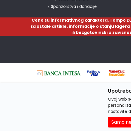
Sponzorstva i donacije
Cene su informativnog karaktera. Tempo D.
za ostale artikle, informacije o stanju lager
ili bezgotovinski u zavisno
Upotreba
Ovaj web sa
personaliza
nastavite d
Samo ne