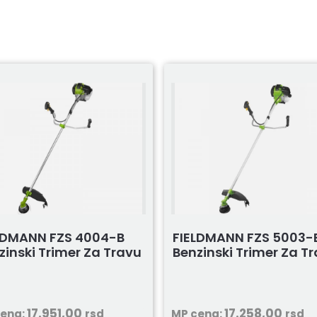
LDMANN FZS 4004-B
FIELDMANN FZS 5003-
zinski Trimer Za Travu
Benzinski Trimer Za T
17.951,00
17.258,00
cena:
rsd
MP cena:
rsd