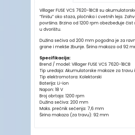
Villager FUSE VCS 7620-1BCB su akumulatorske
“finišu” oko staza, pločnika i cvetnih leja. Za
površina. Brzina od 1200 rpm obezbeđuje čist r
u dvorištu.
Dužina sečiva od 200 mm pogodna je za ravno
grane i mekše žbunje. Širina makaza od 92 mm 
Specifikacija:
Brend / model: Villager FUSE VCS 7620-1BCB
Tip uređaja: Akumulatorske makaze za travu i
Tip elektromotora: Kolektorski
Baterija: Li-ion
Napon: 18 V
Broj obrtaja: 1200 rpm
Dužina sečiva: 200 mm
Maks. prečnik sečenja: 7,6 mm
Širina makaza (za travu): 92 mm