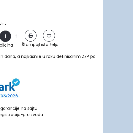
vinu
Štampaj
Lista želja
oličina
ih dana, a najkasnije u roku definisanim ZZP po
garancije na sajtu
egistracija-proizvoda