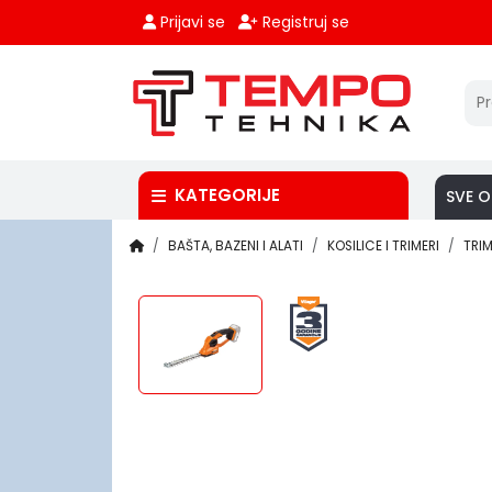
Prijavi se
Registruj se
KATEGORIJE
SVE O
BAŠTA, BAZENI I ALATI
KOSILICE I TRIMERI
TRIM