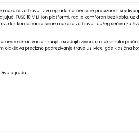
 makaze za travu i živu ogradu namenjene preciznom sređivanju 
hvaljujući FUSE 18 V Li-ion platformi, rad je komforan bez kabla, 
ez, dok kombinacija širine makaza za travu i dužeg sečiva za živu
merno skraćivanje manjih i srednjih živica, a maksimalni prečn
olakšava precizno podrezivanje trave uz ivice, gde klasična kosil
 živu ogradu