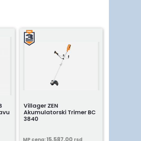
B
Villager ZEN
ravu
Akumulatorski Trimer BC
3840
15.587,00
MP cena:
rsd