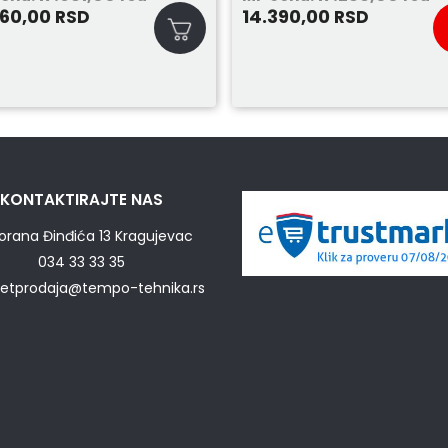
960,00
14.390,00
RSD
RSD
KONTAKTIRAJTE NAS
orana Đinđića 13 Kragujevac
034 33 33 35
netprodaja@tempo-tehnika.rs