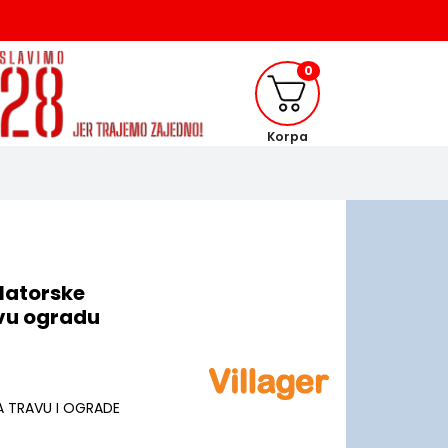
0
Korpa
latorske
ivu ogradu
ZA TRAVU I OGRADE