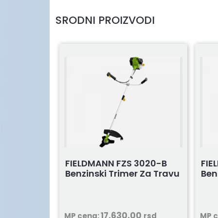
SRODNI PROIZVODI
FIELDMANN FZS 3020-B
FIE
Benzinski Trimer Za Travu
Ben
17.630,00
MP cena:
rsd
MP 