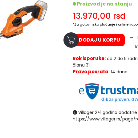
Proizvod je na stanju
13.970,00
rsd
*Za gotovinsko plaćanje i online kupo
DODAJ U KORPU
K
Rok isporuke:
od 2 do 5 radn
članu 31.
Pravo povrata:
14 dana
Villager 2+1 godina dodatne 
https://www.villager.rs/page/r