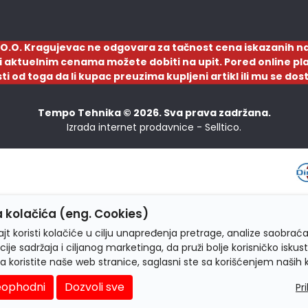
O.O. Kragujevac ne odgovara za tačnost cena iskazanih na
a i aktuelnim cenama možete dobiti na upit. Pored online pla
sti od toga da li kupac preuzima kupljeni artikl ili mu se d
Tempo Tehnika © 2026. Sva prava zadržana.
Izrada internet prodavnice -
Selltico.
 kolačića (eng. Cookies)
jt koristi kolačiće u cilju unapređenja pretrage, analize saobraća
cije sadržaja i ciljanog marketinga, da pruži bolje korisničko iskus
a koristite naše web stranice, saglasni ste sa korišćenjem naših 
ophodni
Dozvoli sve
Pr