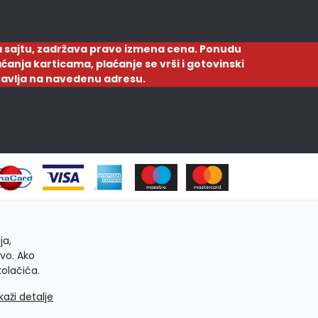
 sajtu, zadržava pravo izmena cena. Ponudu
ćanja karticama, plaćanje se vrši i gotovinski
ostavlja na navedenu adresu.
ja,
tvo. Ako
kolačića.
ikaži detalje