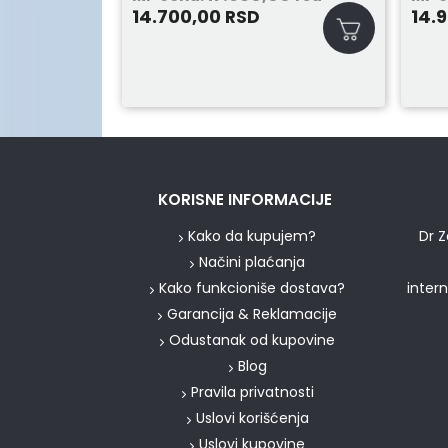
14.700,00
14.
RSD
KORISNE INFORMACIJE
Kako da kupujem?
Dr Z
Načini plaćanja
Kako funkcioniše dostava?
inter
Garancija & Reklamacije
Odustanak od kupovine
Blog
Pravila privatnosti
Uslovi korišćenja
Uslovi kupovine