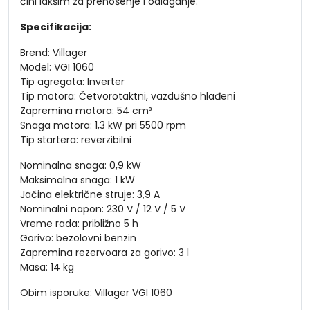
čini lakšim za prenošenje i odlaganje.
Specifikacija:
Brend: Villager
Model: VGI 1060
Tip agregata: Inverter
Tip motora: Četvorotaktni, vazdušno hlađeni
Zapremina motora: 54 cm³
Snaga motora: 1,3 kW pri 5500 rpm
Tip startera: reverzibilni
Nominalna snaga: 0,9 kW
Maksimalna snaga: 1 kW
Jačina električne struje: 3,9 A
Nominalni napon: 230 V / 12 V / 5 V
Vreme rada: približno 5 h
Gorivo: bezolovni benzin
Zapremina rezervoara za gorivo: 3 l
Masa: 14 kg
Obim isporuke: Villager VGI 1060