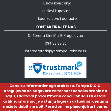
Uslovi korišćenja
Uslovi kupovine
Sponzorstva i donacije
KONTAKTIRAJTE NAS
Dr Zorana Đinđića 13 Kragujevac
034 33 33 35
internetprodaja@tempo-tehnika.rs
Cene su informativnog karaktera. Tempo D.O.O.
Kragujevac ne odgovara za tačnost cena iskazanih na
sajtu, zadržava pravo izmena cena. Ponudu za ostale
artikle, informacije o stanju lagera i aktuelnim cenama
možete dobiti na upit. Pored online plaćanja karticama,