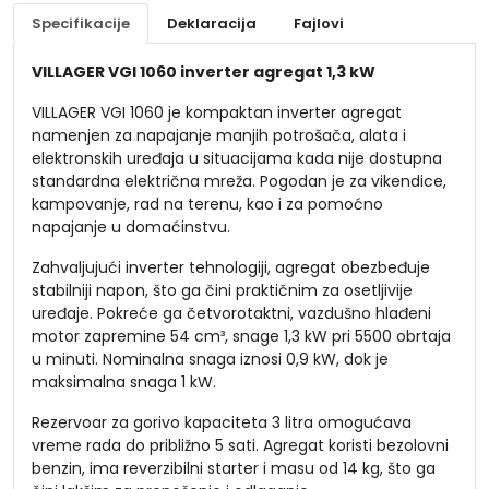
Specifikacije
Deklaracija
Fajlovi
VILLAGER VGI 1060 inverter agregat 1,3 kW
VILLAGER VGI 1060 je kompaktan inverter agregat
namenjen za napajanje manjih potrošača, alata i
elektronskih uređaja u situacijama kada nije dostupna
standardna električna mreža. Pogodan je za vikendice,
kampovanje, rad na terenu, kao i za pomoćno
napajanje u domaćinstvu.
Zahvaljujući inverter tehnologiji, agregat obezbeđuje
stabilniji napon, što ga čini praktičnim za osetljivije
uređaje. Pokreće ga četvorotaktni, vazdušno hlađeni
motor zapremine 54 cm³, snage 1,3 kW pri 5500 obrtaja
u minuti. Nominalna snaga iznosi 0,9 kW, dok je
maksimalna snaga 1 kW.
Rezervoar za gorivo kapaciteta 3 litra omogućava
vreme rada do približno 5 sati. Agregat koristi bezolovni
benzin, ima reverzibilni starter i masu od 14 kg, što ga