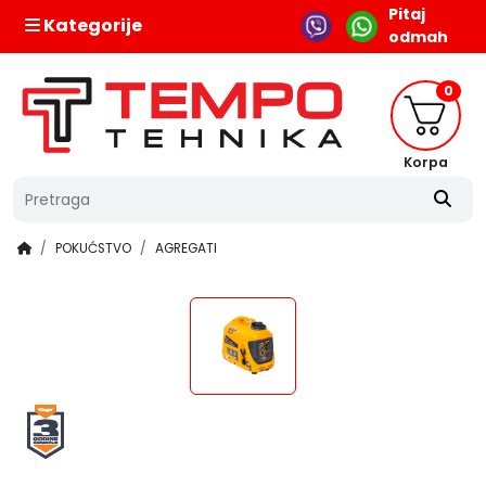
Pitaj
Kategorije
odmah
0
Korpa
POKUĆSTVO
AGREGATI