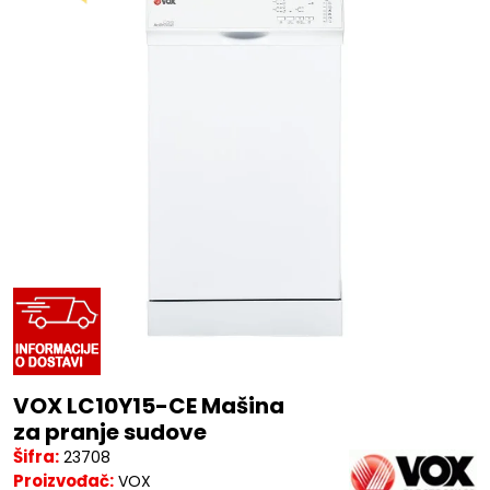
VOX LC10Y15-CE Mašina
za pranje sudove
Šifra:
23708
Proizvođač:
VOX