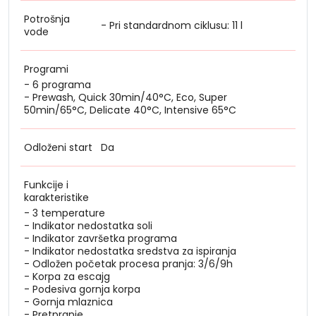
Potrošnja
- Pri standardnom ciklusu: 11 l
vode
Programi
- 6 programa
- Prewash, Quick 30min/40°C, Eco, Super
50min/65°C, Delicate 40°C, Intensive 65°C
Odloženi start
Da
Funkcije i
karakteristike
- 3 temperature
- Indikator nedostatka soli
- Indikator završetka programa
- Indikator nedostatka sredstva za ispiranja
- Odložen početak procesa pranja: 3/6/9h
- Korpa za escajg
- Podesiva gornja korpa
- Gornja mlaznica
- Pretpranje