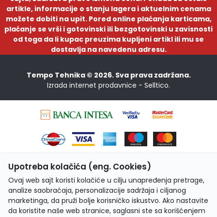
artikle, informacije o stanju lagera i aktuelnim cenama
možete dobiti na upit. Pored online plaćanja karticama,
plaćanje se vrši i gotovinski ili bezgotovinski u zavisnosti
od toga da li kupac preuzima kupljeni artikl ili mu se
dostavlja na navedenu adresu.
Tempo Tehnika © 2026. Sva prava zadržana.
Izrada internet prodavnice -
Selltico.
Upotreba kolačića (eng. Cookies)
Ovaj web sajt koristi kolačiće u cilju unapređenja pretrage,
analize saobraćaja, personalizacije sadržaja i ciljanog
marketinga, da pruži bolje korisničko iskustvo. Ako nastavite
da koristite naše web stranice, saglasni ste sa korišćenjem