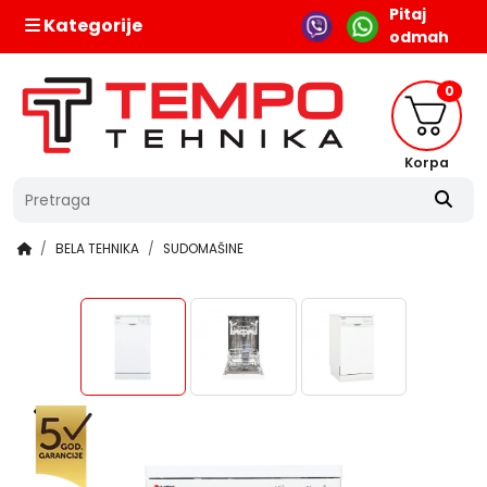
Pitaj
Kategorije
odmah
0
Korpa
BELA TEHNIKA
SUDOMAŠINE