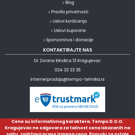
Blog
Pravila privatnosti
Uslovi korišćenja
Uslovi kupovine
Sponzorstva i donacije
KONTAKTIRAJTE NAS
Dr Zorana Đinđića 13 Kragujevac
034 33 33 35
internetprodaja@tempo-tehnika.rs
Cene su informativnog karaktera. Tempo D.O.O.
Kragujevac ne odgovara za tačnost cena iskazanih na
sajtu, zadržava pravo izmena cena. Ponudu za ostale