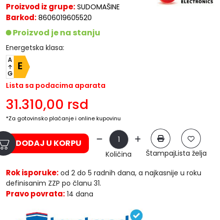
Proizvod iz grupe:
SUDOMAŠINE
Barkod:
8606019605520
Proizvod je na stanju
Energetska klasa:
A
E
G
Lista sa podacima aparata
31.310,00
rsd
*Za gotovinsko plaćanje i online kupovinu
DODAJ U KORPU
Štampaj
Lista želja
Količina
Rok isporuke:
od 2 do 5 radnih dana, a najkasnije u roku
definisanim ZZP po članu 31.
Pravo povrata:
14 dana