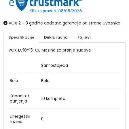
VOX 2 + 3 godine dodatne garancije od strane uvoznika
Specifikacije
Deklaracija
Fajlovi
VOX LC10Y15-CE Mašina za pranje sudove
Samostojeća
Boja
Bela
Kapacitet
10 kompleta
punjenja
Energetski
E
razred