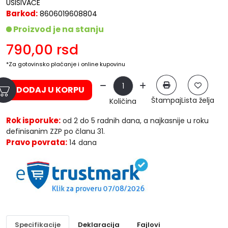
USISIVAČE
Barkod:
8606019608804
Proizvod je na stanju
790,00
rsd
*Za gotovinsko plaćanje i online kupovinu
DODAJ U KORPU
Štampaj
Lista želja
Količina
Rok isporuke:
od 2 do 5 radnih dana, a najkasnije u roku
definisanim ZZP po članu 31.
Pravo povrata:
14 dana
Specifikacije
Deklaracija
Fajlovi