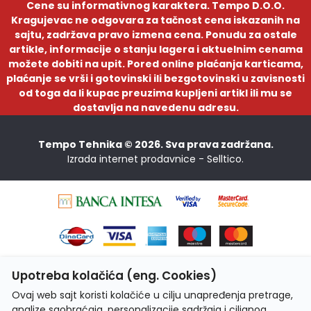
Cene su informativnog karaktera. Tempo D.O.O.
Kragujevac ne odgovara za tačnost cena iskazanih na
sajtu, zadržava pravo izmena cena. Ponudu za ostale
artikle, informacije o stanju lagera i aktuelnim cenama
možete dobiti na upit. Pored online plaćanja karticama,
plaćanje se vrši i gotovinski ili bezgotovinski u zavisnosti
od toga da li kupac preuzima kupljeni artikl ili mu se
dostavlja na navedenu adresu.
Tempo Tehnika © 2026. Sva prava zadržana.
Izrada internet prodavnice -
Selltico.
Upotreba kolačića (eng. Cookies)
Ovaj web sajt koristi kolačiće u cilju unapređenja pretrage,
analize saobraćaja, personalizacije sadržaja i ciljanog