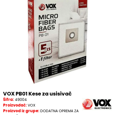
VOX PB01 Kese za usisivač
Šifra:
49004
Proizvođač:
VOX
Proizvod iz grupe:
DODATNA OPREMA ZA