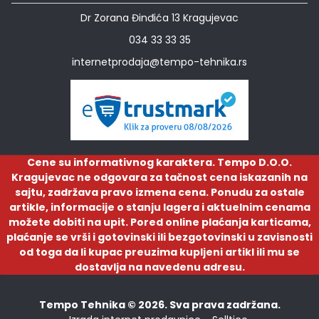
Dr Zorana Đinđića 13 Kragujevac
034 33 33 35
internetprodaja@tempo-tehnika.rs
Cene su informativnog karaktera. Tempo D.O.O.
Kragujevac ne odgovara za tačnost cena iskazanih na
sajtu, zadržava pravo izmena cena. Ponudu za ostale
artikle, informacije o stanju lagera i aktuelnim cenama
možete dobiti na upit. Pored online plaćanja karticama,
plaćanje se vrši i gotovinski ili bezgotovinski u zavisnosti
od toga da li kupac preuzima kupljeni artikl ili mu se
dostavlja na navedenu adresu.
Tempo Tehnika © 2026. Sva prava zadržana.