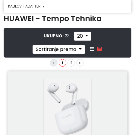
KABLOVI I ADAPTERI
7
HUAWEI - Tempo Tehnika
20
UKUPNO:
23
Sortiranje prema
«
1
2
»