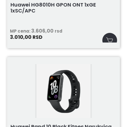
Huawei HG8010H GPON ONT 1xGE
1xSC/APC
3.606,00
MP cena:
rsd
3.010,00
RSD
Huawei Band 10 Black Fitnes Narukvica