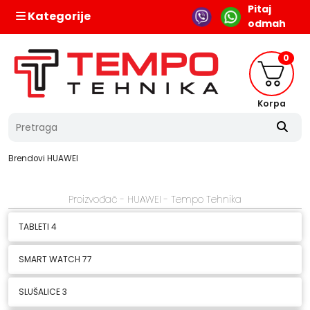
Pitaj
Kategorije
odmah
0
Korpa
Brendovi
HUAWEI
Proizvođač - HUAWEI - Tempo Tehnika
TABLETI
4
SMART WATCH
77
SLUŠALICE
3