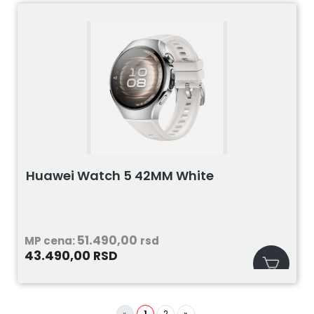
Huawei Watch 5 42MM White
51.490,00
MP cena:
rsd
43.490,00
RSD
«
1
2
»