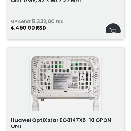
ONT 1xGE, 82 × 90 × 27 Mm
5.332,00
MP cena:
rsd
4.450,00
RSD
Huawei OptiXstar EG8147X6-10 GPON
ONT