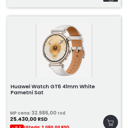
Huawei Watch GT6 41mm White
Pametni Sat
32.986,00
MP cena:
rsd
25.430,00
RSD
Ušteda:
2.060,00
RSD
- 8 %