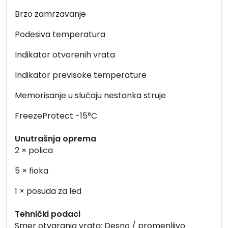
Brzo zamrzavanje
Podesiva temperatura
Indikator otvorenih vrata
Indikator previsoke temperature
Memorisanje u slučaju nestanka struje
FreezeProtect -15°C
Unutrašnja oprema
2 × polica
5 × fioka
1 × posuda za led
Tehnički podaci
Smer otvaranja vrata: Desno / promenljivo