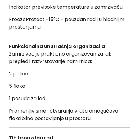
Indikator previsoke temperature u zamrzivaču
FreezeProtect -15°C – pouzdan rad i u hladnijim
prostorijama
Funkcionalna unutrašnja organizacija
Zamrzivač je praktično organizovan za lak
pregled i razvrstavanje namirnica:
2 police
5 fioka
1 posuda za led
Promenljiv smer otvaranja vrata omogućava
fleksibilno postavljanje u prostoru.
Tih i pouzdan rad