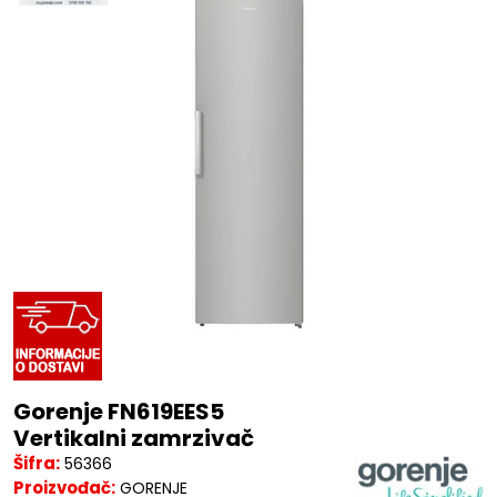
Gorenje FN619EES5
Vertikalni zamrzivač
Šifra:
56366
Proizvođač:
GORENJE