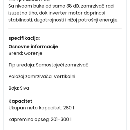
Sa nivoom buke od samo 38 dB, zamrzivač radi
izuzetno tiho, dok inverter motor doprinosi
stabilnosti, dugotrajnosti i nižoj potrošnji energije.
specifikacija:
Osnovne informacije
Brend: Gorenje
Tip uređaja: Samostojeći zamrzivač
Položaj zamrzivača: Vertikalni
Boja: Siva
Kapacitet
Ukupan neto kapacitet: 280 l
Zapremina opseg: 201–300 l