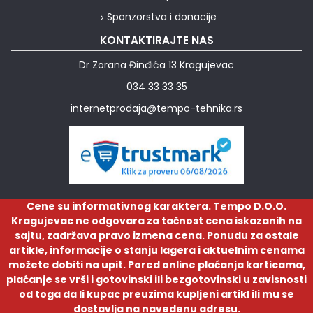
Sponzorstva i donacije
KONTAKTIRAJTE NAS
Dr Zorana Đinđića 13 Kragujevac
034 33 33 35
internetprodaja@tempo-tehnika.rs
Cene su informativnog karaktera. Tempo D.O.O.
Kragujevac ne odgovara za tačnost cena iskazanih na
sajtu, zadržava pravo izmena cena. Ponudu za ostale
artikle, informacije o stanju lagera i aktuelnim cenama
možete dobiti na upit. Pored online plaćanja karticama,
plaćanje se vrši i gotovinski ili bezgotovinski u zavisnosti
od toga da li kupac preuzima kupljeni artikl ili mu se
dostavlja na navedenu adresu.