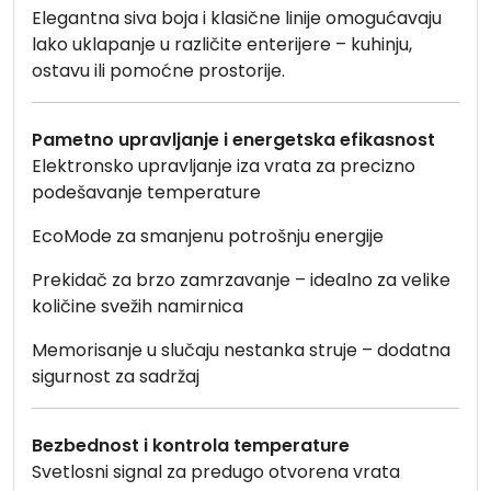
Elegantna siva boja i klasične linije omogućavaju
lako uklapanje u različite enterijere – kuhinju,
ostavu ili pomoćne prostorije.
Pametno upravljanje i energetska efikasnost
Elektronsko upravljanje iza vrata za precizno
podešavanje temperature
EcoMode za smanjenu potrošnju energije
Prekidač za brzo zamrzavanje – idealno za velike
količine svežih namirnica
Memorisanje u slučaju nestanka struje – dodatna
sigurnost za sadržaj
Bezbednost i kontrola temperature
Svetlosni signal za predugo otvorena vrata