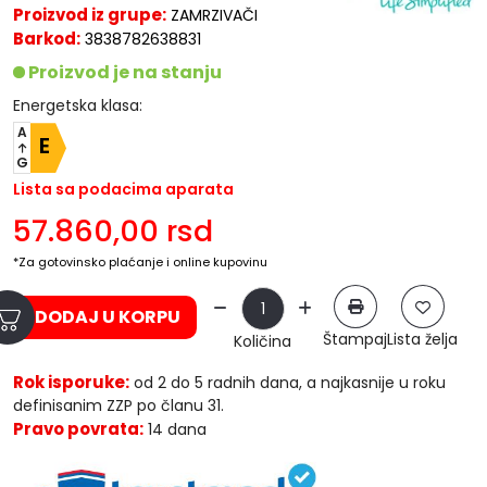
Proizvod iz grupe:
ZAMRZIVAČI
Barkod:
3838782638831
Proizvod je na stanju
Energetska klasa:
A
E
G
Lista sa podacima aparata
57.860,00
rsd
*Za gotovinsko plaćanje i online kupovinu
DODAJ U KORPU
Štampaj
Lista želja
Količina
Rok isporuke:
od 2 do 5 radnih dana, a najkasnije u roku
definisanim ZZP po članu 31.
Pravo povrata:
14 dana