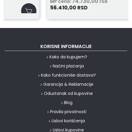
74.730,00
MP cena:
rsd
56.410,00
RSD
KORISNE INFORMACIJE
Kako da kupujem?
Načini plaćanja
Kako funkcioniše dostava?
Garancija & Reklamacije
Odustanak od kupovine
Blog
Pravila privatnosti
Uslovi korišćenja
Uslovi kupovine