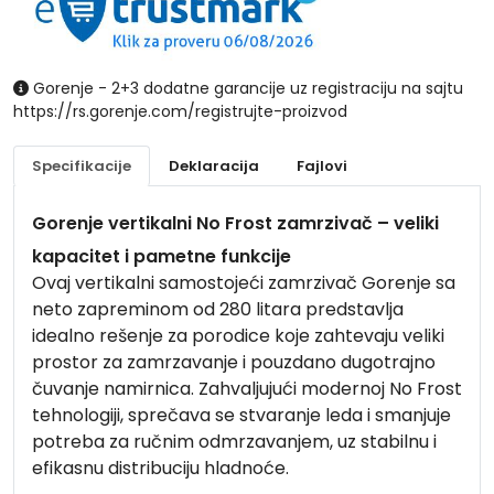
Gorenje - 2+3 dodatne garancije uz registraciju na sajtu
https://rs.gorenje.com/registrujte-proizvod
Specifikacije
Deklaracija
Fajlovi
Gorenje
vertikalni No Frost zamrzivač – veliki
kapacitet i pametne funkcije
Ovaj vertikalni samostojeći zamrzivač Gorenje sa
neto zapreminom od 280 litara predstavlja
idealno rešenje za porodice koje zahtevaju veliki
prostor za zamrzavanje i pouzdano dugotrajno
čuvanje namirnica. Zahvaljujući modernoj No Frost
tehnologiji, sprečava se stvaranje leda i smanjuje
potreba za ručnim odmrzavanjem, uz stabilnu i
efikasnu distribuciju hladnoće.