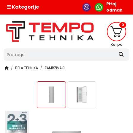
Pitaj
Kategorije
odmah
0
Korpa
BELA TEHNIKA
ZAMRZIVAČI