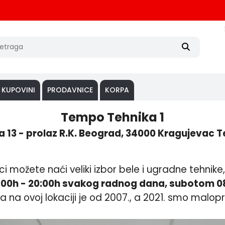
 KUPOVINI
PRODAVNICE
KORPA
Tempo Tehnika 1
a 13 - prolaz R.K. Beograd, 34000 Kragujevac T
 možete naći veliki izbor bele i ugradne tehnike,
:00h - 20:00h svakog radnog dana, subotom 08
a ovoj lokaciji je od 2007., a 2021. smo maloprodaj