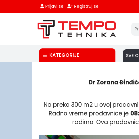
Prijavi se
Registruj se
KATEGORIJE
SVE O
Dr Zorana Đinđić
Na preko 300 m2 u ovoj prodavnici
Radno vreme prodavnice je
08
radimo. Ova prodavnica n