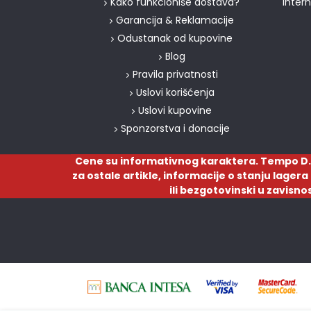
Kako funkcioniše dostava?
inter
Garancija & Reklamacije
Odustanak od kupovine
Blog
Pravila privatnosti
Uslovi korišćenja
Uslovi kupovine
Sponzorstva i donacije
Cene su informativnog karaktera. Tempo D.
za ostale artikle, informacije o stanju lager
ili bezgotovinski u zavisno