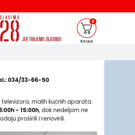
0
Korpa
el.: 034/33-66-50
 televizora, malih kućnih aparata.
:00h - 15:00h
, dok nedeljom ne
u proširili i renovirili.