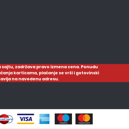
 sajtu, zadržava pravo izmena cena. Ponudu
ćanja karticama, plaćanje se vrši i gotovinski
ostavlja na navedenu adresu.