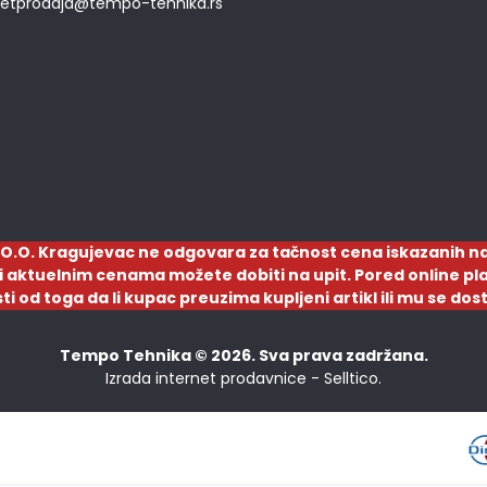
netprodaja@tempo-tehnika.rs
O.O. Kragujevac ne odgovara za tačnost cena iskazanih na
a i aktuelnim cenama možete dobiti na upit. Pored online pla
sti od toga da li kupac preuzima kupljeni artikl ili mu se d
Tempo Tehnika © 2026. Sva prava zadržana.
Izrada internet prodavnice -
Selltico.