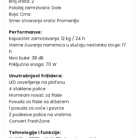
Broj vrata: 2
Položaj zamrzivača: Dole
Boja: Crna
Smer otvaranja vrata: Promenljiv
Performanse:
Kapacitet zamrzavanja: 12 kg / 24 h
Vreme čuvanja namirnica u slučaju nestanka struje: 17
h
Nivo buke: 38 dB
Priključna snaga: 70 W
Unutrašnjost frižidera:
LED osvetljenje na plafonu
4 staklene police
Hromirani nosač za flaše
Posuda za flaše sa držačem
1 posuda za voće i povrće
2 podesive police na vratima
Convert FreshZone
Tehnologije i funkcije: