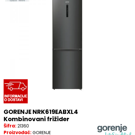
GORENJE NRK619EABXL4
Kombinovani frižider
Šifra:
21360
Proizvođač:
GORENJE