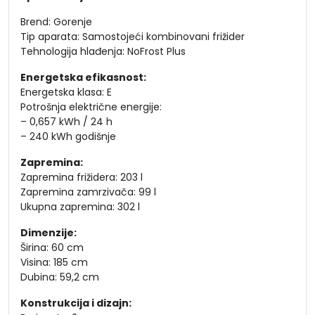
Brend:
Gorenje
Tip aparata: Samostojeći kombinovani frižider
Tehnologija hlađenja: NoFrost Plus
Energetska efikasnost:
Energetska klasa: E
Potrošnja električne energije:
– 0,657 kWh / 24 h
– 240 kWh godišnje
Zapremina:
Zapremina frižidera: 203 l
Zapremina zamrzivača: 99 l
Ukupna zapremina: 302 l
Dimenzije:
Širina: 60 cm
Visina: 185 cm
Dubina: 59,2 cm
Konstrukcija i dizajn: