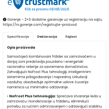
Gorenje - 2+3 dodatne garancije uz registraciju na sajtu
https://rs.gorenje.com/registrujte-proizvod
Specifikacije
Deklaracija
Fajlovi
Opis proizvoda
Samostojeći kombinovani frižider sa zamrzivačem u
donjoj zoni predstavlja pouzdano i energetski
racionalno rešenje za savremena domaćinstva.
Zahvaljujući NoFrost Plus tehnologiji, inteligentnim
sistemima prilagođavanja i naprednoj cirkulaciji
vazduha, obezbeđuje optimalne uslove čuvanja
namirnica uz minimalno održavanje.
•
NoFrost Plus tehnologija:
Sprečava stvaranje leda u
zamrzivaču i kondenzacije u frižideru, eliminišući
potrebu za ručnim odmrzavanjem i održavajući stabilnu