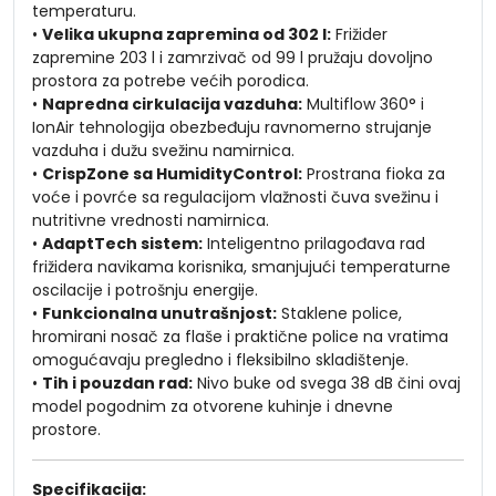
temperaturu.
•
Velika ukupna zapremina od 302 l:
Frižider
zapremine 203 l i zamrzivač od 99 l pružaju dovoljno
prostora za potrebe većih porodica.
•
Napredna cirkulacija vazduha:
Multiflow 360° i
IonAir tehnologija obezbeđuju ravnomerno strujanje
vazduha i dužu svežinu namirnica.
•
CrispZone sa HumidityControl:
Prostrana fioka za
voće i povrće sa regulacijom vlažnosti čuva svežinu i
nutritivne vrednosti namirnica.
•
AdaptTech sistem:
Inteligentno prilagođava rad
frižidera navikama korisnika, smanjujući temperaturne
oscilacije i potrošnju energije.
•
Funkcionalna unutrašnjost:
Staklene police,
hromirani nosač za flaše i praktične police na vratima
omogućavaju pregledno i fleksibilno skladištenje.
•
Tih i pouzdan rad:
Nivo buke od svega 38 dB čini ovaj
model pogodnim za otvorene kuhinje i dnevne
prostore.
Specifikacija: