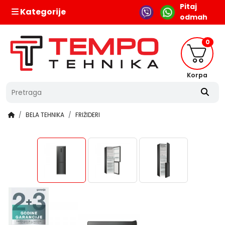
Pitaj
Kategorije
odmah
0
Korpa
BELA TEHNIKA
FRIŽIDERI