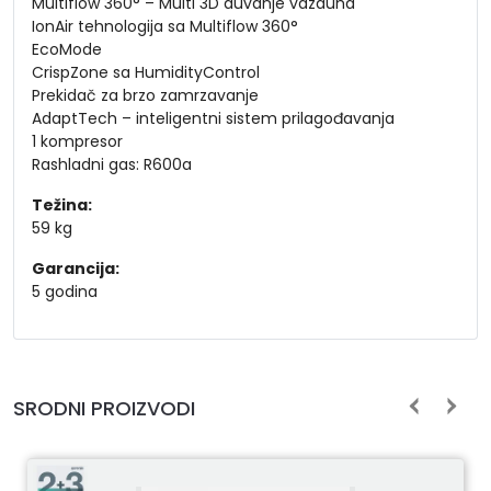
Multiflow 360° – Multi 3D duvanje vazduha
IonAir tehnologija sa Multiflow 360°
EcoMode
CrispZone sa HumidityControl
Prekidač za brzo zamrzavanje
AdaptTech – inteligentni sistem prilagođavanja
1 kompresor
Rashladni gas: R600a
Težina:
59 kg
Garancija:
5 godina
SRODNI PROIZVODI