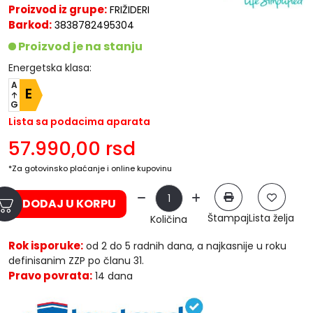
Proizvod iz grupe:
FRIŽIDERI
Barkod:
3838782495304
Proizvod je na stanju
Energetska klasa:
A
E
G
Lista sa podacima aparata
57.990,00
rsd
*Za gotovinsko plaćanje i online kupovinu
DODAJ U KORPU
Štampaj
Lista želja
Količina
Rok isporuke:
od 2 do 5 radnih dana, a najkasnije u roku
definisanim ZZP po članu 31.
Pravo povrata:
14 dana