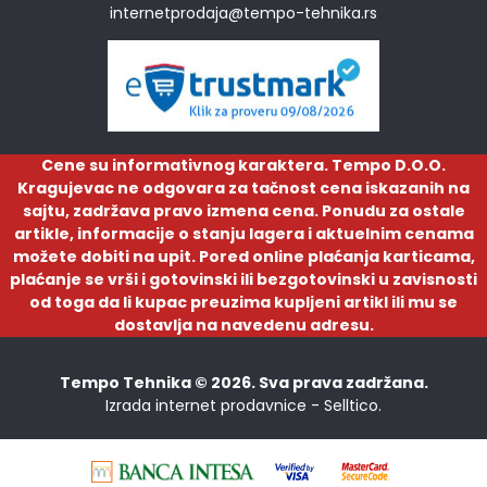
internetprodaja@tempo-tehnika.rs
Cene su informativnog karaktera. Tempo D.O.O.
Kragujevac ne odgovara za tačnost cena iskazanih na
sajtu, zadržava pravo izmena cena. Ponudu za ostale
artikle, informacije o stanju lagera i aktuelnim cenama
možete dobiti na upit. Pored online plaćanja karticama,
plaćanje se vrši i gotovinski ili bezgotovinski u zavisnosti
od toga da li kupac preuzima kupljeni artikl ili mu se
dostavlja na navedenu adresu.
Tempo Tehnika © 2026. Sva prava zadržana.
Izrada internet prodavnice -
Selltico.