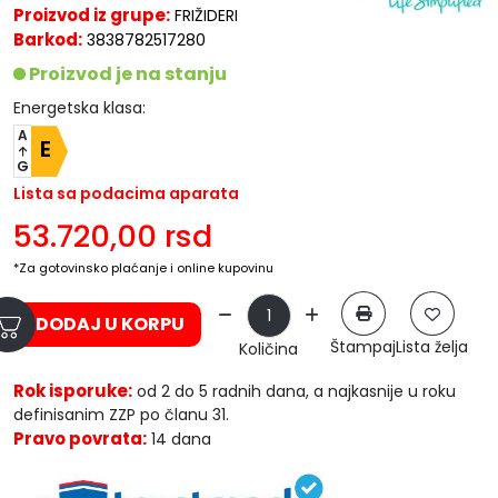
Proizvod iz grupe:
FRIŽIDERI
Barkod:
3838782517280
Proizvod je na stanju
Energetska klasa:
A
E
G
Lista sa podacima aparata
53.720,00
rsd
*Za gotovinsko plaćanje i online kupovinu
DODAJ U KORPU
Štampaj
Lista želja
Količina
Rok isporuke:
od 2 do 5 radnih dana, a najkasnije u roku
definisanim ZZP po članu 31.
Pravo povrata:
14 dana