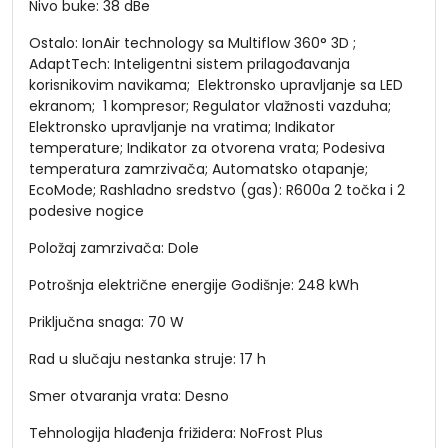
Nivo buke: 38 dBe
Ostalo: IonAir technology sa Multiflow 360° 3D ;
AdaptTech: Inteligentni sistem prilagođavanja
korisnikovim navikama; Elektronsko upravljanje sa LED
ekranom; 1 kompresor; Regulator vlažnosti vazduha;
Elektronsko upravljanje na vratima; Indikator
temperature; Indikator za otvorena vrata; Podesiva
temperatura zamrzivača; Automatsko otapanje;
EcoMode; Rashladno sredstvo (gas): R600a 2 točka i 2
podesive nogice
Položaj zamrzivača: Dole
Potrošnja električne energije Godišnje: 248 kWh
Priključna snaga: 70 W
Rad u slučaju nestanka struje: 17 h
Smer otvaranja vrata: Desno
Tehnologija hlađenja frižidera: NoFrost Plus