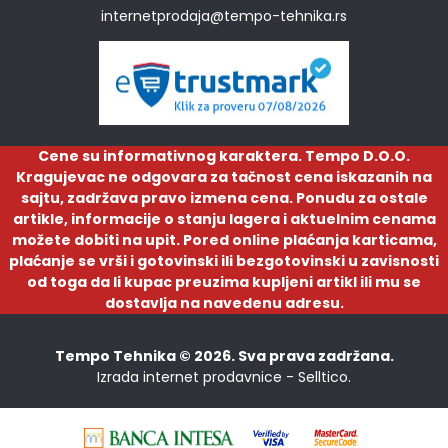
internetprodaja@tempo-tehnika.rs
Cene su informativnog karaktera. Tempo D.O.O.
Kragujevac ne odgovara za tačnost cena iskazanih na
sajtu, zadržava pravo izmena cena. Ponudu za ostale
artikle, informacije o stanju lagera i aktuelnim cenama
možete dobiti na upit. Pored online plaćanja karticama,
plaćanje se vrši i gotovinski ili bezgotovinski u zavisnosti
od toga da li kupac preuzima kupljeni artikl ili mu se
dostavlja na navedenu adresu.
Tempo Tehnika © 2026. Sva prava zadržana.
Izrada internet prodavnice -
Selltico.