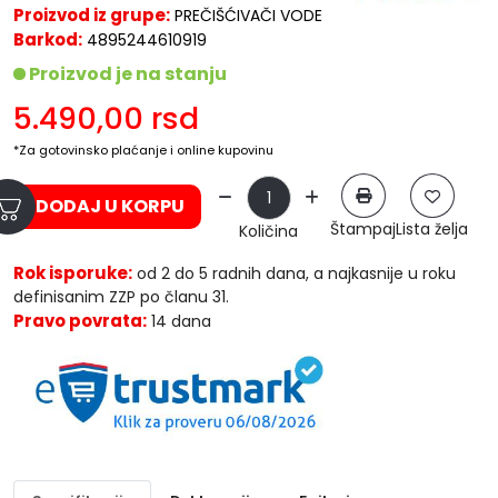
Proizvod iz grupe:
PREČIŠĆIVAČI VODE
Barkod:
4895244610919
Proizvod je na stanju
5.490,00
rsd
*Za gotovinsko plaćanje i online kupovinu
DODAJ U KORPU
Štampaj
Lista želja
Količina
Rok isporuke:
od 2 do 5 radnih dana, a najkasnije u roku
definisanim ZZP po članu 31.
Pravo povrata:
14 dana