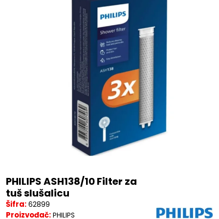
PHILIPS ASH138/10 Filter za
tuš slušalicu
Šifra:
62899
Proizvođač:
PHILIPS