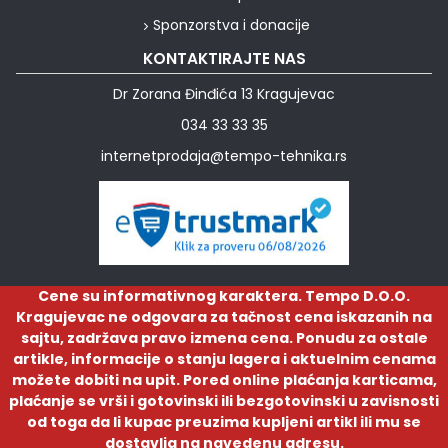
Sponzorstva i donacije
KONTAKTIRAJTE NAS
Dr Zorana Đinđića 13 Kragujevac
034 33 33 35
internetprodaja@tempo-tehnika.rs
Cene su informativnog karaktera. Tempo D.O.O.
Kragujevac ne odgovara za tačnost cena iskazanih na
sajtu, zadržava pravo izmena cena. Ponudu za ostale
artikle, informacije o stanju lagera i aktuelnim cenama
možete dobiti na upit. Pored online plaćanja karticama,
plaćanje se vrši i gotovinski ili bezgotovinski u zavisnosti
od toga da li kupac preuzima kupljeni artikl ili mu se
dostavlja na navedenu adresu.