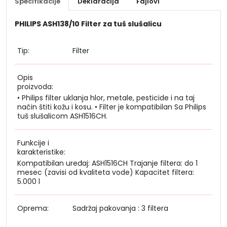
Specifikacije
Deklaracija
Fajlovi
PHILIPS ASH138/10 Filter za tuš slušalicu
Tip:
Filter
Opis
proizvoda:
• Philips filter uklanja hlor, metale, pesticide i na taj
način štiti kožu i kosu. • Filter je kompatibilan Sa Philips
tuš slušalicom ASH1516CH.
Funkcije i
karakteristike:
Kompatibilan uređaj: ASH1516CH Trajanje filtera: do 1
mesec (zavisi od kvaliteta vode) Kapacitet filtera:
5.000 l
Oprema:
Sadržaj pakovanja : 3 filtera