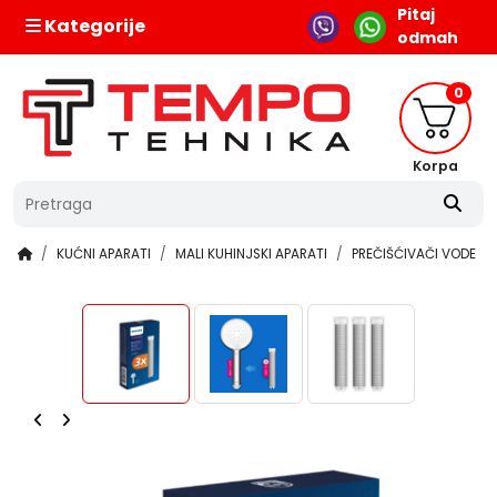
Pitaj
Kategorije
odmah
0
Korpa
KUĆNI APARATI
MALI KUHINJSKI APARATI
PREČIŠĆIVAČI VODE