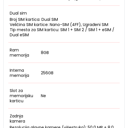
Dual sim
Broj SIM kartica: Dual SIM
Veličina SIM kartice: Nano-SIM (4FF), Ugrađeni SIM
Tip mesta za SIM karticu: SIM 1 + SIM 2 / SIM 1 + eSIM /
Dual eSIM
Ram
8GB
memorija
Interna
256GB
memorija
Slot za
memorijsku
Ne
karticu
Zadnja
kamera
Rezolucija glavne kamere (višestruka): 50.0 MP + 8.0