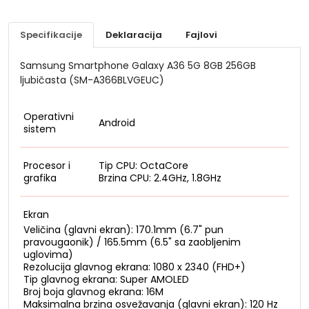
Specifikacije
Deklaracija
Fajlovi
Samsung Smartphone Galaxy A36 5G 8GB 256GB
ljubičasta (SM-A366BLVGEUC)
Operativni
Android
sistem
Procesor i
Tip CPU: OctaCore
grafika
Brzina CPU: 2.4GHz, 1.8GHz
Ekran
Veličina (glavni ekran): 170.1mm (6.7" pun
pravougaonik) / 165.5mm (6.5" sa zaobljenim
uglovima)
Rezolucija glavnog ekrana: 1080 x 2340 (FHD+)
Tip glavnog ekrana: Super AMOLED
Broj boja glavnog ekrana: 16M
Maksimalna brzina osvežavanja (glavni ekran): 120 Hz