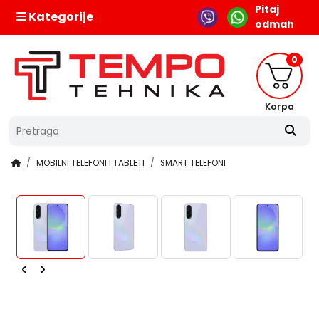
Pitaj
Kategorije
odmah
0
Korpa
MOBILNI TELEFONI I TABLETI
SMART TELEFONI