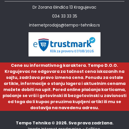
Dr Zorana Đinđića 13 Kragujevac
034 33 33 35
internetprodaja@tempo-tehnika.rs
Cene su informativnog karaktera. Tempo D.O.O.
Kragujevac ne odgovara za tačnost cena iskazanih na
sajtu, zadržava pravo izmena cena. Ponudu za ostale
artikle, informacije o stanju lagera i aktuelnim cenama
možete dobiti na upit. Pored online plaćanja karticama,
plaćanje se vrši i gotovinski ili bezgotovinski u zavisnosti
od toga da li kupac preuzima kupljeni artikl ili mu se
dostavlja na navedenu adresu.
Tempo Tehnika © 2026. Sva prava zadržana.