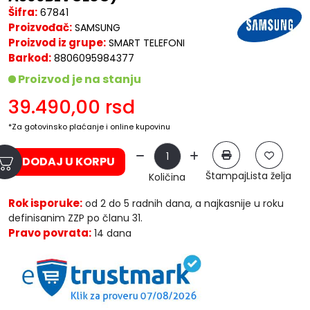
Šifra:
67841
Proizvođač:
SAMSUNG
Proizvod iz grupe:
SMART TELEFONI
Barkod:
8806095984377
Proizvod je na stanju
39.490,00
rsd
*Za gotovinsko plaćanje i online kupovinu
DODAJ U KORPU
Štampaj
Lista želja
Količina
Rok isporuke:
od 2 do 5 radnih dana, a najkasnije u roku
definisanim ZZP po članu 31.
Pravo povrata:
14 dana