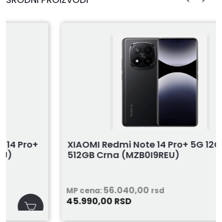
XIAOMI Redmi Note 14 Pro+ 5G 12GB
512GB Crna (MZB0I9REU)
56.040,00
MP cena:
rsd
45.990,00
RSD