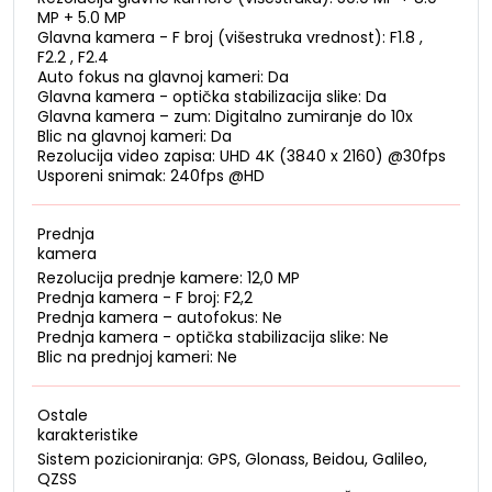
MP + 5.0 MP
Glavna kamera - F broj (višestruka vrednost): F1.8 ,
F2.2 , F2.4
Auto fokus na glavnoj kameri: Da
Glavna kamera - optička stabilizacija slike: Da
Glavna kamera – zum: Digitalno zumiranje do 10x
Blic na glavnoj kameri: Da
Rezolucija video zapisa: UHD 4K (3840 x 2160) @30fps
Usporeni snimak: 240fps @HD
Prednja
kamera
Rezolucija prednje kamere: 12,0 MP
Prednja kamera - F broj: F2,2
Prednja kamera – autofokus: Ne
Prednja kamera - optička stabilizacija slike: Ne
Blic na prednjoj kameri: Ne
Ostale
karakteristike
Sistem pozicioniranja: GPS, Glonass, Beidou, Galileo,
QZSS