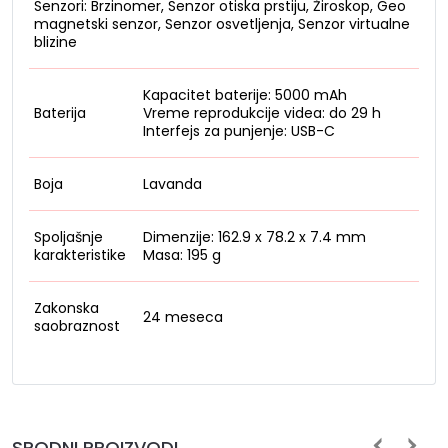
Senzori: Brzinomer, Senzor otiska prstiju, Žiroskop, Geo
magnetski senzor, Senzor osvetljenja, Senzor virtualne
blizine
Kapacitet baterije: 5000 mAh
Baterija
Vreme reprodukcije videa: do 29 h
Interfejs za punjenje: USB-C
Boja
Lavanda
Spoljašnje
Dimenzije: 162.9 x 78.2 x 7.4 mm
karakteristike
Masa: 195 g
Zakonska
24 meseca
saobraznost
SRODNI PROIZVODI