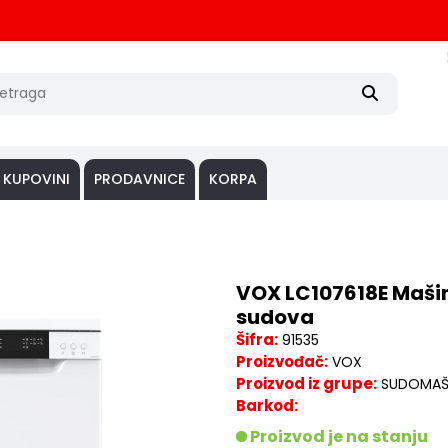
 KUPOVINI
PRODAVNICE
KORPA
VOX LC107618E Mašin
sudova
Šifra:
91535
Proizvođač:
VOX
Proizvod iz grupe:
SUDOMAŠ
Barkod:
Proizvod je na stanju