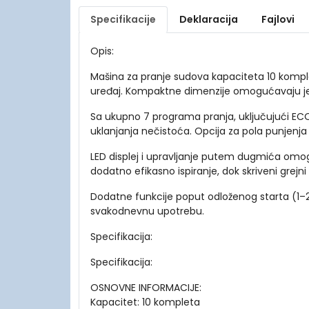
Specifikacije
Deklaracija
Fajlovi
Opis:
Mašina za pranje sudova kapaciteta 10 komple
uređaj. Kompaktne dimenzije omogućavaju jedn
Sa ukupno 7 programa pranja, uključujući ECO
uklanjanja nečistoća. Opcija za pola punjenj
LED displej i upravljanje putem dugmića omo
dodatno efikasno ispiranje, dok skriveni gr
Dodatne funkcije poput odloženog starta (1–24h
svakodnevnu upotrebu.
Specifikacija:
Specifikacija:
OSNOVNE INFORMACIJE:
Kapacitet: 10 kompleta