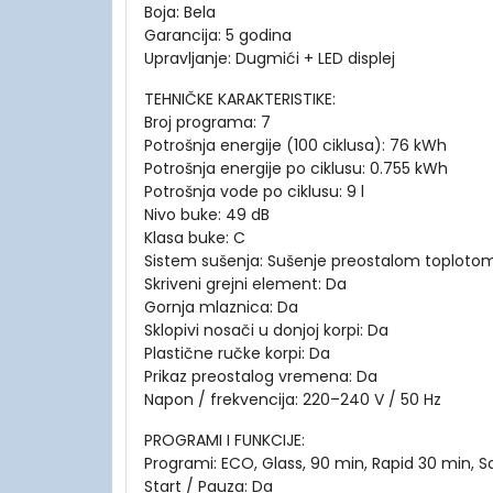
Boja: Bela
Garancija: 5 godina
Upravljanje: Dugmići + LED displej
TEHNIČKE KARAKTERISTIKE:
Broj programa: 7
Potrošnja energije (100 ciklusa): 76 kWh
Potrošnja energije po ciklusu: 0.755 kWh
Potrošnja vode po ciklusu: 9 l
Nivo buke: 49 dB
Klasa buke: C
Sistem sušenja: Sušenje preostalom toploto
Skriveni grejni element: Da
Gornja mlaznica: Da
Sklopivi nosači u donjoj korpi: Da
Plastične ručke korpi: Da
Prikaz preostalog vremena: Da
Napon / frekvencija: 220–240 V / 50 Hz
PROGRAMI I FUNKCIJE:
Programi: ECO, Glass, 90 min, Rapid 30 min, S
Start / Pauza: Da