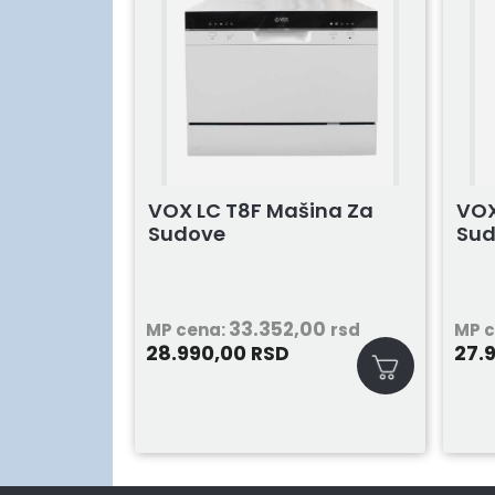
VOX LC T8F Mašina Za
VOX
Sudove
Su
33.352,00
MP cena:
rsd
MP 
28.990,00
27.
RSD