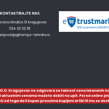
KONTAKTIRAJTE NAS
orana Đinđića 13 Kragujevac
034 33 33 35
netprodaja@tempo-tehnika.rs
O.O. Kragujevac ne odgovara za tačnost cena iskazanih na
a i aktuelnim cenama možete dobiti na upit. Pored online pla
sti od toga da li kupac preuzima kupljeni artikl ili mu se d