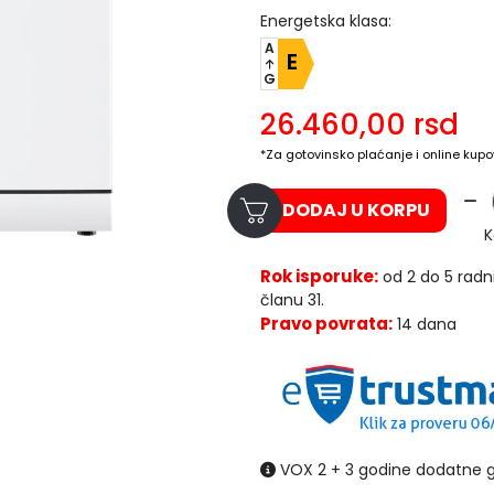
Energetska klasa:
A
E
G
26.460,00
rsd
*Za gotovinsko plaćanje i online kupo
DODAJ U KORPU
K
Rok isporuke:
od 2 do 5 radn
članu 31.
Pravo povrata:
14 dana
VOX 2 + 3 godine dodatne g