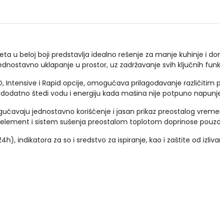
ta u beloj boji predstavlja idealno rešenje za manje kuhinje i d
ostavno uklapanje u prostor, uz zadržavanje svih ključnih funk
, Intensive i Rapid opcije, omogućava prilagođavanje različitim
a dodatno štedi vodu i energiju kada mašina nije potpuno napunj
gućavaju jednostavno korišćenje i jasan prikaz preostalog vrem
ejni element i sistem sušenja preostalom toplotom doprinose p
), indikatora za so i sredstvo za ispiranje, kao i zaštite od izliv