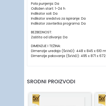
Pola punjenja: Da
Odložen start: 1–24 h
Indikator soli: Da
Indikator sredstva za ispiranje: Da
Indikator završetka programa: Da
BEZBEDNOST:
Zaštita od izlivanja: Da
DIMENZIJE I TEŽINA:
Dimenzije uređaja (ŠxVxD): 448 x 845 x 610
Dimenzije pakovanja (ŠxVxD): 495 x 871 x 6
SRODNI PROIZVODI