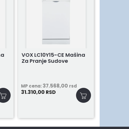
na
VOX LC10Y15-CE Mašina
Za Pranje Sudove
37.568,00
MP cena:
rsd
31.310,00
RSD