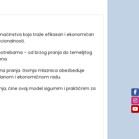
omaćinstva koja traže efikasan i ekonomičan
cionalnosti.
 potrebama – od brzog pranja do temeljitog
ena.
ena pranja. Gornja mlaznica obezbeđuje
ouzdanom i ekonomičnom radu.
anja, čine ovaj model sigurnim i praktičnim za