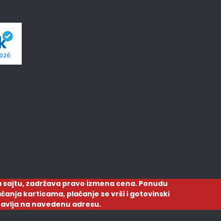
 sajtu, zadržava pravo izmena cena. Ponudu
ćanja karticama, plaćanje se vrši i gotovinski
ostavlja na navedenu adresu.