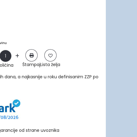
vinu
Štampaj
Lista želja
oličina
ih dana, a najkasnije u roku definisanim ZZP po
arancije od strane uvoznika