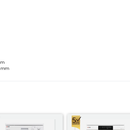
 mm
72 mm