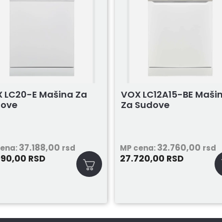
 LC20-E Mašina Za
VOX LC12A15-BE Maši
dove
Za Sudove
37.188,00
32.760,00
cena:
rsd
MP cena:
rsd
990,00
27.720,00
RSD
RSD