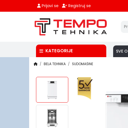
Prijavi se
Registruj se
KATEGORIJE
SVE O
BELA TEHNIKA
SUDOMAŠINE