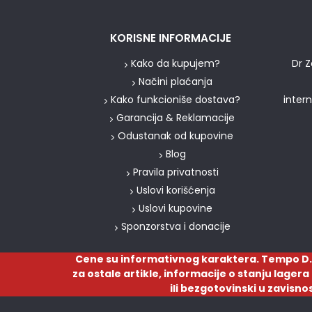
KORISNE INFORMACIJE
Kako da kupujem?
Dr Z
Načini plaćanja
Kako funkcioniše dostava?
inter
Garancija & Reklamacije
Odustanak od kupovine
Blog
Pravila privatnosti
Uslovi korišćenja
Uslovi kupovine
Sponzorstva i donacije
Cene su informativnog karaktera. Tempo D.
za ostale artikle, informacije o stanju lager
ili bezgotovinski u zavisno