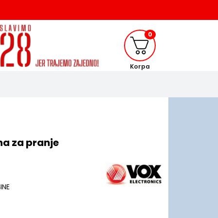
0
Korpa
a za pranje
INE