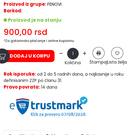
Proizvod iz grupe:
FENOVI
Barkod:
Proizvod je na stanju
900,00
rsd
*Za gotovinsko plaćanje i online kupovinu
DODAJ U KORPU
Štampaj
Lista želja
Količina
Rok isporuke:
od 2 do 5 radnih dana, a najkasnije u roku
definisanim ZZP po članu 31.
Pravo povrata:
14 dana