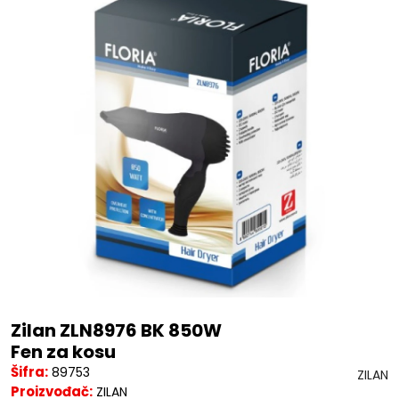
Zilan ZLN8976 BK 850W
Fen za kosu
Šifra:
89753
ZILAN
Proizvođač:
ZILAN