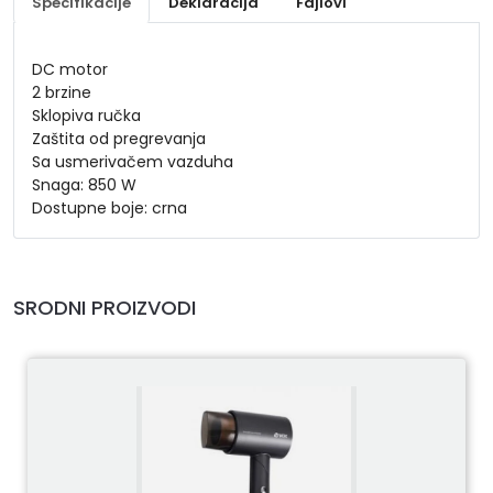
Specifikacije
Deklaracija
Fajlovi
DC motor
2 brzine
Sklopiva ručka
Zaštita od pregrevanja
Sa usmerivačem vazduha
Snaga: 850 W
Dostupne boje: crna
SRODNI PROIZVODI