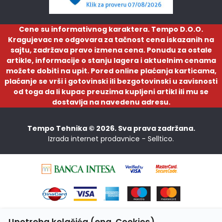
Cene su informativnog karaktera. Tempo D.O.O.
Kragujevac ne odgovara za tačnost cena iskazanih na
sajtu, zadržava pravo izmena cena. Ponudu za ostale
artikle, informacije o stanju lagera i aktuelnim cenama
možete dobiti na upit. Pored online plaćanja karticama,
plaćanje se vrši i gotovinski ili bezgotovinski u zavisnosti
od toga da li kupac preuzima kupljeni artikl ili mu se
dostavlja na navedenu adresu.
Tempo Tehnika © 2026. Sva prava zadržana.
Izrada internet prodavnice -
Selltico.