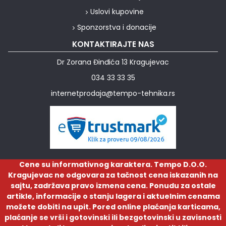
Uslovi kupovine
Sponzorstva i donacije
KONTAKTIRAJTE NAS
Dr Zorana Đinđića 13 Kragujevac
034 33 33 35
internetprodaja@tempo-tehnika.rs
Cene su informativnog karaktera. Tempo D.O.O.
Kragujevac ne odgovara za tačnost cena iskazanih na
sajtu, zadržava pravo izmena cena. Ponudu za ostale
artikle, informacije o stanju lagera i aktuelnim cenama
možete dobiti na upit. Pored online plaćanja karticama,
plaćanje se vrši i gotovinski ili bezgotovinski u zavisnosti