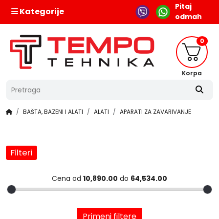
Pitaj
Kategorije
odmah
0
Korpa
BAŠTA, BAZENI I ALATI
ALATI
APARATI ZA ZAVARIVANJE
Filteri
Cena od
10,890.00
do
64,534.00
Primeni filtere