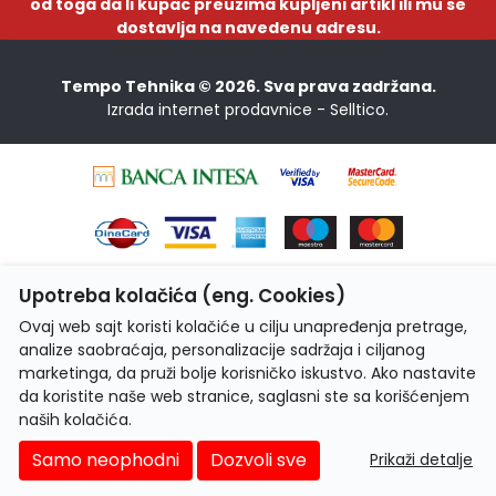
od toga da li kupac preuzima kupljeni artikl ili mu se
dostavlja na navedenu adresu.
Tempo Tehnika © 2026. Sva prava zadržana.
Izrada internet prodavnice -
Selltico.
Upotreba kolačića (eng. Cookies)
Ovaj web sajt koristi kolačiće u cilju unapređenja pretrage,
analize saobraćaja, personalizacije sadržaja i ciljanog
marketinga, da pruži bolje korisničko iskustvo. Ako nastavite
da koristite naše web stranice, saglasni ste sa korišćenjem
naših kolačića.
Samo neophodni
Dozvoli sve
Prikaži detalje