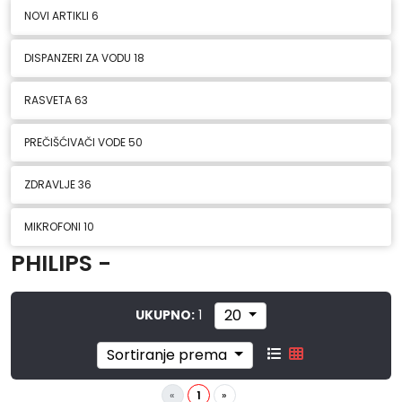
NOVI ARTIKLI
6
DISPANZERI ZA VODU
18
RASVETA
63
PREČIŠĆIVAČI VODE
50
ZDRAVLJE
36
MIKROFONI
10
PHILIPS -
20
UKUPNO:
1
Sortiranje prema
«
1
»