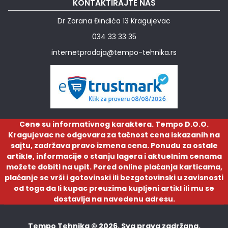
KONTAKTIRAJTE NAS
Dr Zorana Đinđića 13 Kragujevac
034 33 33 35
internetprodaja@tempo-tehnika.rs
Cene su informativnog karaktera. Tempo D.O.O.
Kragujevac ne odgovara za tačnost cena iskazanih na
sajtu, zadržava pravo izmena cena. Ponudu za ostale
artikle, informacije o stanju lagera i aktuelnim cenama
možete dobiti na upit. Pored online plaćanja karticama,
plaćanje se vrši i gotovinski ili bezgotovinski u zavisnosti
od toga da li kupac preuzima kupljeni artikl ili mu se
dostavlja na navedenu adresu.
Tempo Tehnika © 2026. Sva prava zadržana.