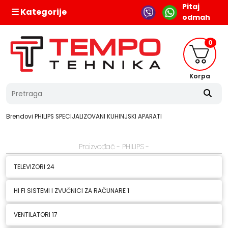
Pitaj
Kategorije
odmah
0
Korpa
Brendovi
PHILIPS
SPECIJALIZOVANI KUHINJSKI APARATI
Proizvođač - PHILIPS -
TELEVIZORI
24
HI FI SISTEMI I ZVUČNICI ZA RAČUNARE
1
VENTILATORI
17