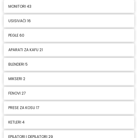
MONITORI
43
USISIVAČI
16
PEGLE
60
APARATI ZA KAFU
21
BLENDERI
5
MIKSERI
2
FENOVI
27
PRESE ZA KOSU
17
KETLERI
4
EPILATORI I DEPILATORI
29