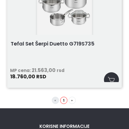
Tefal Set Šerpi Duetto G719S735
21.563,00
MP cena:
rsd
18.760,00
RSD
«
1
»
KORISNE INFORMACIJE