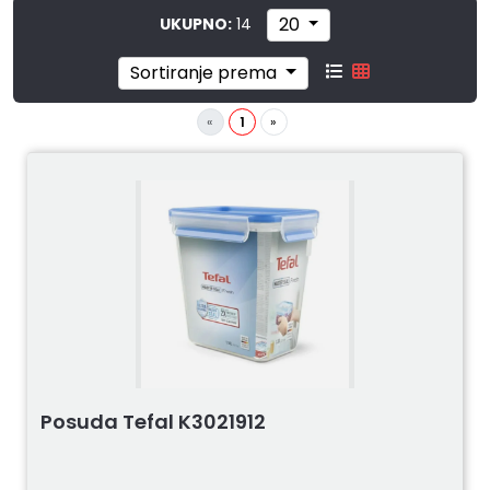
20
UKUPNO:
14
Sortiranje prema
«
1
»
Posuda Tefal K3021912