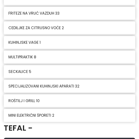
FRITEZE NA VRUĆ VAZDUH
33
CEDILJKE ZA CITRUSNO VOĆE
2
KUHINJSKE VAGE
1
MULTIPRAKTIK
8
SECKALICE
5
SPECIJALIZOVANI KUHINJSKI APARATI
32
ROŠTILJ I GRILL
10
MINI ELEKTRIČNI ŠPORETI
2
TEFAL -