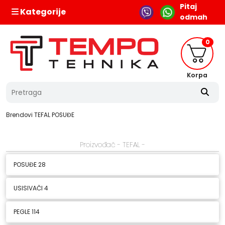
Pitaj
Kategorije
odmah
0
Korpa
Brendovi
TEFAL
POSUĐE
Proizvođač - TEFAL -
POSUĐE
28
USISIVAČI
4
PEGLE
114