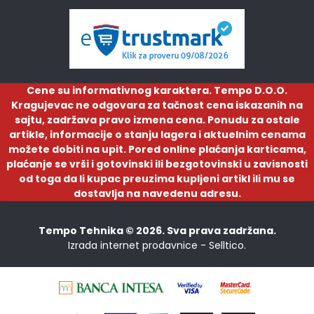
Cene su informativnog karaktera. Tempo D.O.O.
Kragujevac ne odgovara za tačnost cena iskazanih na
sajtu, zadržava pravo izmena cena. Ponudu za ostale
artikle, informacije o stanju lagera i aktuelnim cenama
možete dobiti na upit. Pored online plaćanja karticama,
plaćanje se vrši i gotovinski ili bezgotovinski u zavisnosti
od toga da li kupac preuzima kupljeni artikl ili mu se
dostavlja na navedenu adresu.
Tempo Tehnika © 2026. Sva prava zadržana.
Izrada internet prodavnice -
Selltico.