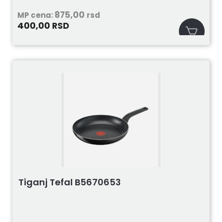
875,00
MP cena:
rsd
400,00
RSD
Tiganj Tefal B5670653