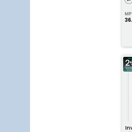
MP
36
In