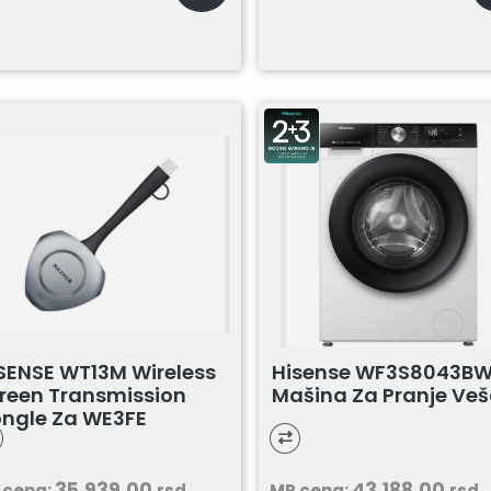
SENSE WT13M Wireless
Hisense WF3S8043B
reen Transmission
Mašina Za Pranje Ve
ngle Za WE3FE
35.939,00
43.188,00
 cena:
rsd
MP cena:
rsd