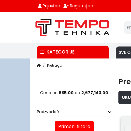
Prijavi se
Registruj se
KATEGORIJE
SVE O
Pretraga
Pre
Cena od
685.00
do
2,677,143.00
UKU
Proizvođač
Primeni filtere