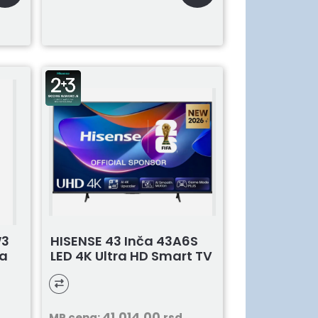
W3
HISENSE 43 Inča 43A6S
ša
LED 4K Ultra HD Smart TV
41.014,00
MP cena:
rsd