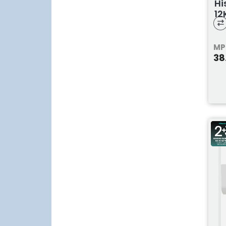
Hi
12
MP
38