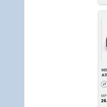
HI
A1
MP
26