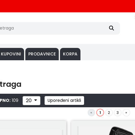
 KUPOVINI
PRODAVNICE
KORPA
traga
20
PNO:
109
Upoređeni artikli
«
1
2
3
»