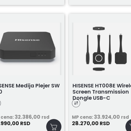
SENSE Medija Plejer SW
HISENSE HT008E Wirel
0
Screen Transmission
Dongle USB-C
32.386,00
33.924,00
 cena:
rsd
MP cena:
rsd
.990,00
28.270,00
RSD
RSD