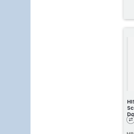
HI
Sc
Do
MP