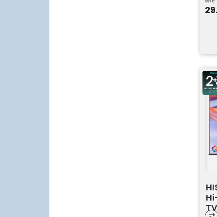
29
HI
Hi
T