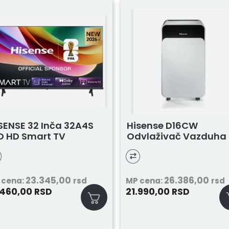
SENSE 32 Inča 32A4S
Hisense D16CW
D HD Smart TV
Odvlaživač Vazduha
23.345,00
26.386,00
 cena:
rsd
MP cena:
rsd
.460,00
21.990,00
RSD
RSD