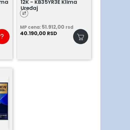
ima
12K - KB35YR3E Klima
Uređaj
51.912,00
MP cena:
rsd
40.190,00
RSD