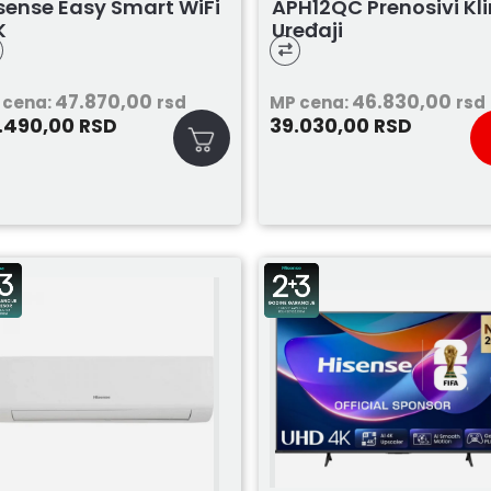
sense Easy Smart WiFi
APH12QC Prenosivi Kl
K
Uređaji
47.870,00
46.830,00
 cena:
rsd
MP cena:
rsd
.490,00
39.030,00
RSD
RSD