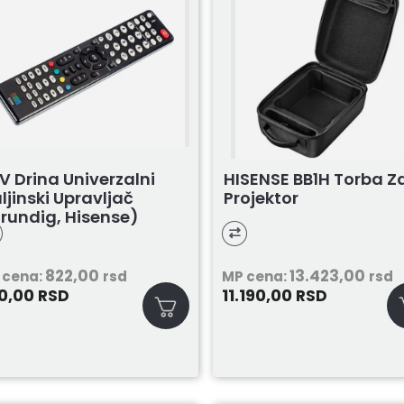
V Drina Univerzalni
HISENSE BB1H Torba Z
ljinski Upravljač
Projektor
rundig, Hisense)
822,00
13.423,00
 cena:
rsd
MP cena:
rsd
0,00
11.190,00
RSD
RSD