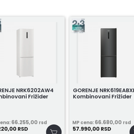
RENJE NRK6202AW4
GORENJE NRK619EABX
binovani Frižider
Kombinovani Frižider
66.255,00
66.680,00
cena:
rsd
MP cena:
rsd
220,00
57.990,00
RSD
RSD