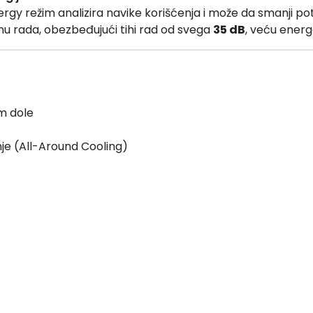
rgy režim analizira navike korišćenja i može da smanji potr
u rada, obezbeđujući tihi rad od svega
35 dB
, veću energe
m dole
e (All-Around Cooling)