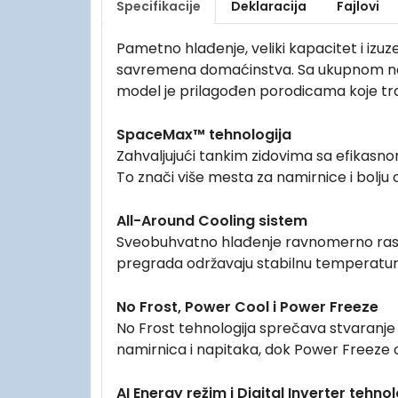
Specifikacije
Deklaracija
Fajlovi
Pametno hlađenje, veliki kapacitet i izuz
savremena domaćinstva. Sa ukupnom 
model je prilagođen porodicama koje tra
SpaceMax™ tehnologija
Zahvaljujući tankim zidovima sa efikasn
To znači više mesta za namirnice i bolju o
All-Around Cooling sistem
Sveobuhvatno hlađenje ravnomerno raspore
pregrada održavaju stabilnu temperaturu
No Frost, Power Cool i Power Freeze
No Frost tehnologija sprečava stvaranje
namirnica i napitaka, dok Power Freeze 
AI Energy režim i Digital Inverter tehnol