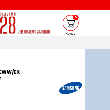
0
Korpa
2EWW/EK
r