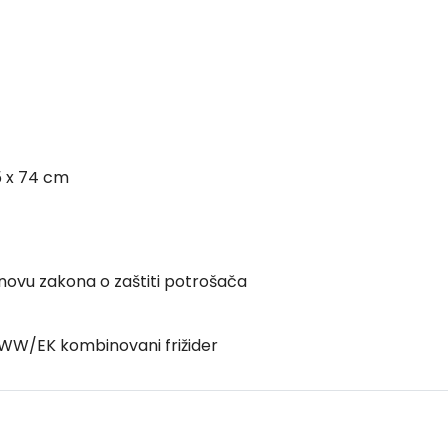
5 x 74 cm
ovu zakona o zaštiti potrošača
WW/EK kombinovani frižider