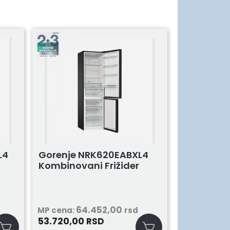
L4
Gorenje NRK620EABXL4
Kombinovani Frižider
64.452,00
MP cena:
rsd
53.720,00
RSD