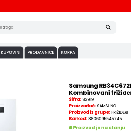
 KUPOVINI
PRODAVNICE
KORPA
Samsung RB34C67
Kombinovani frižide
Šifra:
83919
Proizvođač:
SAMSUNG
Proizvod iz grupe:
FRIŽIDERI
Barkod:
8806095545745
Proizvod je na stanju