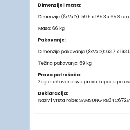
Dimenzije i masa:
Dimenzije (ŠxVxD): 59.5 x 185.3 x 65.8 cm
Masa: 66 kg
Pakovanje:
Dimenzije pakovanja (ŠxVxD): 63.7 x 193.
Težina pakovanja: 69 kg
Prava potrošača:
Zagarantovana sva prava kupaca po osn
Deklaracija:
Naziv i vrsta robe: SAMSUNG RB34C672E