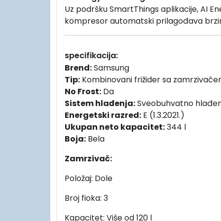
Uz podršku SmartThings aplikacije, AI Ene
kompresor automatski prilagođava brzin
specifikacija:
Brend:
Samsung
Tip:
Kombinovani frižider sa zamrzivače
No Frost:
Da
Sistem hlađenja:
Sveobuhvatno hlađenj
Energetski razred:
E (1.3.2021.)
Ukupan neto kapacitet:
344 l
Boja:
Bela
Zamrzivač:
Položaj: Dole
Broj fioka: 3
Kapacitet: Više od 120 l