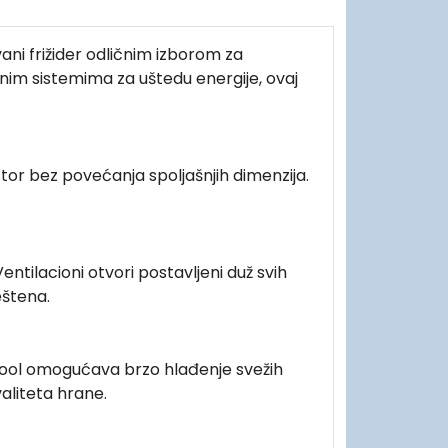
ni frižider odličnim izborom za
dnim sistemima za uštedu energije, ovaj
or bez povećanja spoljašnjih dimenzija.
tilacioni otvori postavljeni duž svih
eštena.
 Cool omogućava brzo hlađenje svežih
aliteta hrane.