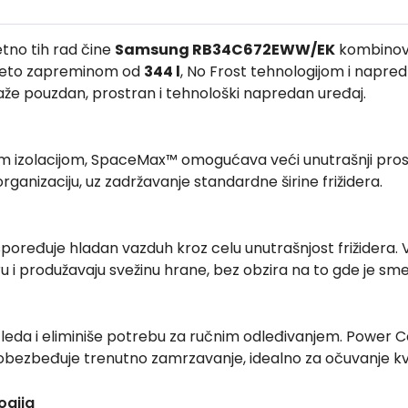
etno tih rad čine
Samsung
RB34C672EWW/EK
kombinova
neto zapreminom od
344 l
, No Frost tehnologijom i napre
že pouzdan, prostran i tehnološki napredan uređaj.
om izolacijom, SpaceMax™ omogućava veći unutrašnji prost
rganizaciju, uz zadržavanje standardne širine frižidera.
đuje hladan vazduh kroz celu unutrašnjost frižidera. Ven
 i produžavaju svežinu hrane, bez obzira na to gde je sm
 leda i eliminiše potrebu za ručnim odleđivanjem. Power
obezbeđuje trenutno zamrzavanje, idealno za očuvanje kv
ogija