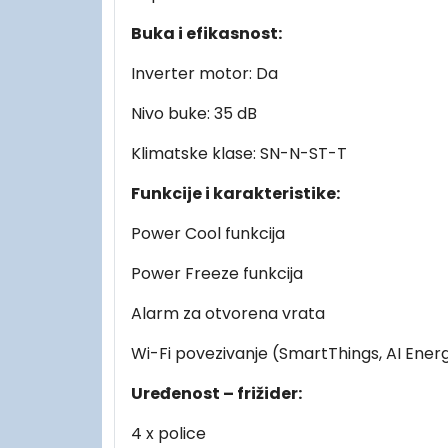
Buka i efikasnost:
Inverter motor: Da
Nivo buke: 35 dB
Klimatske klase: SN-N-ST-T
Funkcije i karakteristike:
Power Cool funkcija
Power Freeze funkcija
Alarm za otvorena vrata
Wi-Fi povezivanje (SmartThings, AI Ener
Uređenost – frižider:
4 x police