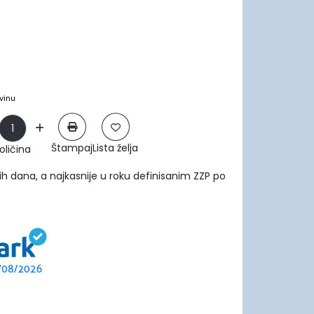
vinu
Štampaj
Lista želja
oličina
ih dana, a najkasnije u roku definisanim ZZP po