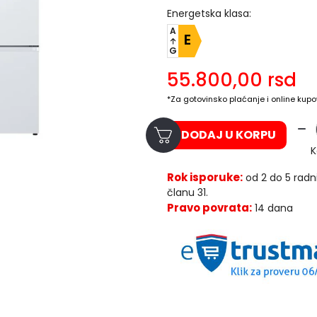
Energetska klasa:
A
E
G
55.800,00
rsd
*Za gotovinsko plaćanje i online kupo
DODAJ U KORPU
K
Rok isporuke:
od 2 do 5 radn
članu 31.
Pravo povrata:
14 dana