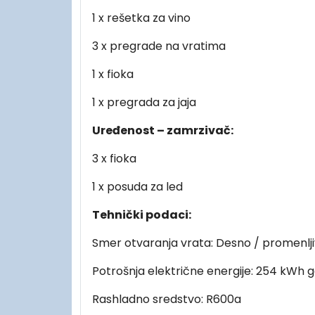
1 x rešetka za vino
3 x pregrade na vratima
1 x fioka
1 x pregrada za jaja
Uređenost – zamrzivač:
3 x fioka
1 x posuda za led
Tehnički podaci:
Smer otvaranja vrata: Desno / promenlj
Potrošnja električne energije: 254 kWh g
Rashladno sredstvo: R600a