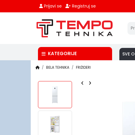
Prijavi se
Registruj se
KATEGORIJE
SVE O
BELA TEHNIKA
FRIŽIDERI