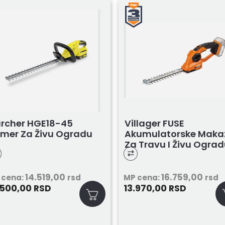
rcher HGE18-45
Villager FUSE
imer Za Živu Ogradu
Akumulatorske Maka
Za Travu I Živu Ogra
VCS 7620...
14.519,00
16.759,00
 cena:
rsd
MP cena:
rsd
.500,00
13.970,00
RSD
RSD