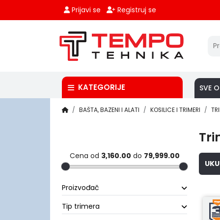
Prijavi se
Registruj se
KATEGORIJE
SVE O
BAŠTA, BAZENI I ALATI
KOSILICE I TRIMERI
TR
Tri
Cena od
3,160.00
do
79,999.00
UKU
Proizvođač
Tip trimera