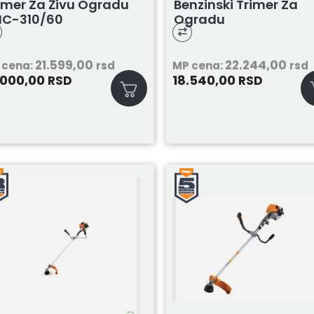
imer Za Živu Ogradu
Benzinski Trimer Za
C-310/60
Ogradu
21.599,00
22.244,00
 cena:
rsd
MP cena:
rsd
.000,00
18.540,00
RSD
RSD