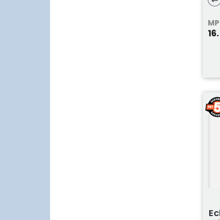
MP
16
Ec