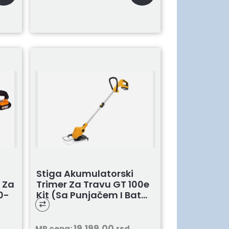
Stiga Akumulatorski
 Za
Trimer Za Travu GT 100e
0-
Kit (sa Punjačem I Bat...
19.199,00
MP cena:
rsd