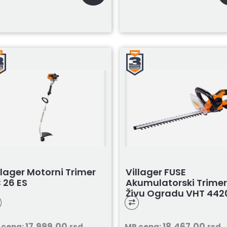
llager Motorni Trimer
Villager FUSE
 26 ES
Akumulatorski Trimer
Živu Ogradu VHT 442
1BCB
17.999,00
18.467,00
 cena:
rsd
MP cena:
rsd