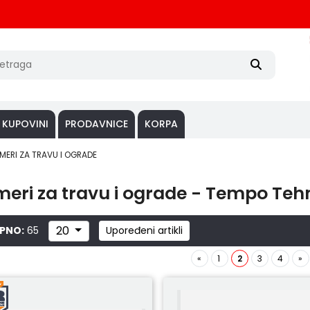
 KUPOVINI
PRODAVNICE
KORPA
IMERI ZA TRAVU I OGRADE
meri za travu i ograde - Tempo Teh
20
PNO:
65
Upoređeni artikli
«
1
2
3
4
»