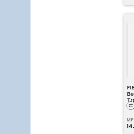
FI
Be
Tr
MP
14