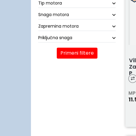
Tip motora
Snaga motora
Zapremina motora
Priključna snaga
Primeni filtere
Vi
Za
P
MP
11