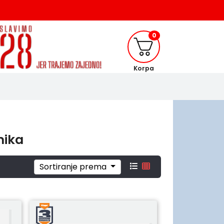
0
Korpa
nika
Sortiranje prema