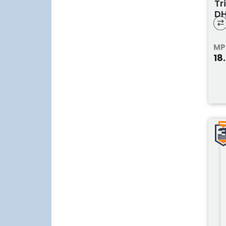
Tr
DH
MP
18