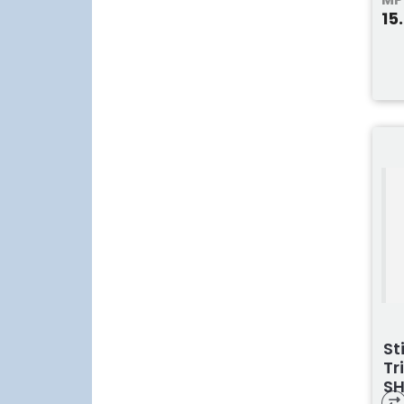
15
St
Tr
SH