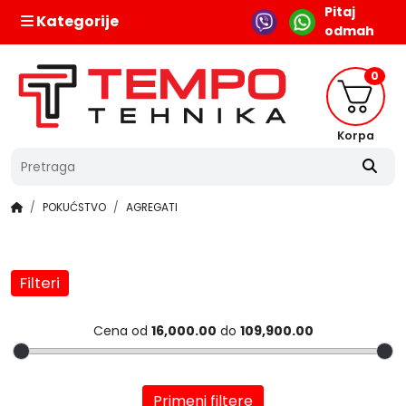
Pitaj
Kategorije
odmah
0
Korpa
POKUĆSTVO
AGREGATI
Filteri
Cena od
16,000.00
do
109,900.00
Primeni filtere