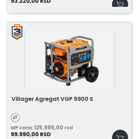
93.220,00
RSD
Villager Agregat VGP 5900 S
125.999,00
MP cena:
rsd
99.990,00
RSD