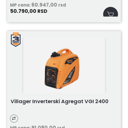
60.947,00
MP cena:
rsd
50.790,00
RSD
Villager Inverterski Agregat VGI 2400
91.080,00
MP cena:
rsd