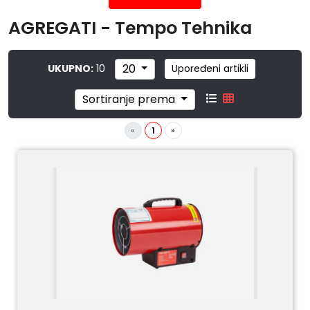
AGREGATI - Tempo Tehnika
20
UKUPNO:
10
Upoređeni artikli
Sortiranje prema
«
1
»