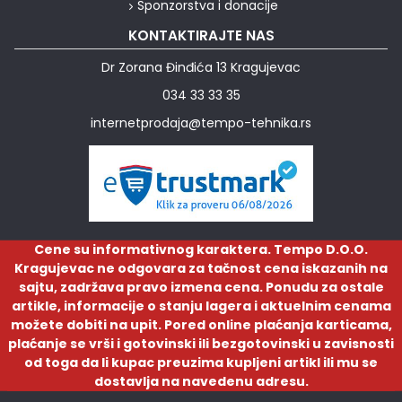
Sponzorstva i donacije
KONTAKTIRAJTE NAS
Dr Zorana Đinđića 13 Kragujevac
034 33 33 35
internetprodaja@tempo-tehnika.rs
Cene su informativnog karaktera. Tempo D.O.O.
Kragujevac ne odgovara za tačnost cena iskazanih na
sajtu, zadržava pravo izmena cena. Ponudu za ostale
artikle, informacije o stanju lagera i aktuelnim cenama
možete dobiti na upit. Pored online plaćanja karticama,
plaćanje se vrši i gotovinski ili bezgotovinski u zavisnosti
od toga da li kupac preuzima kupljeni artikl ili mu se
dostavlja na navedenu adresu.