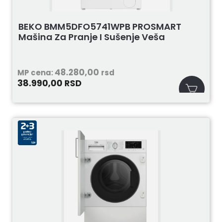
BEKO BMM5DFO5741WPB PROSMART
Mašina Za Pranje I Sušenje Veša
48.280,00
MP cena:
rsd
38.990,00
RSD