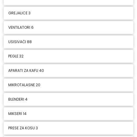
GREJALICE
3
VENTILATORI
6
USISIVAČI
88
PEGLE
32
APARATI ZA KAFU
40
MIKROTALASNE
20
BLENDERI
4
MIKSERI
14
PRESE ZA KOSU
3