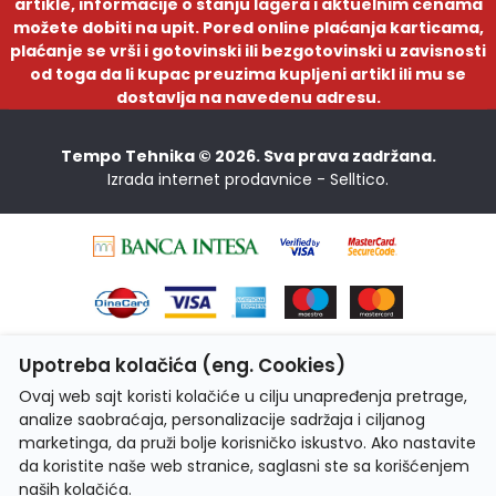
artikle, informacije o stanju lagera i aktuelnim cenama
možete dobiti na upit. Pored online plaćanja karticama,
plaćanje se vrši i gotovinski ili bezgotovinski u zavisnosti
od toga da li kupac preuzima kupljeni artikl ili mu se
dostavlja na navedenu adresu.
Tempo Tehnika © 2026. Sva prava zadržana.
Izrada internet prodavnice -
Selltico.
Upotreba kolačića (eng. Cookies)
Ovaj web sajt koristi kolačiće u cilju unapređenja pretrage,
analize saobraćaja, personalizacije sadržaja i ciljanog
marketinga, da pruži bolje korisničko iskustvo. Ako nastavite
da koristite naše web stranice, saglasni ste sa korišćenjem
naših kolačića.