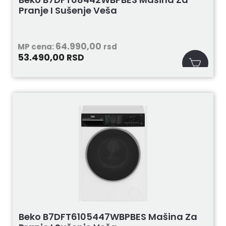
Pranje I Sušenje Veša
64.990,00
MP cena:
rsd
53.490,00
RSD
Beko B7DFT6105447WBPBES Mašina Za