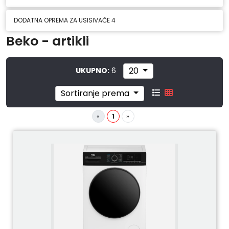
DODATNA OPREMA ZA USISIVAČE
4
Beko - artikli
20
UKUPNO:
6
Sortiranje prema
«
1
»