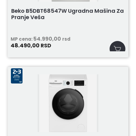
Beko B5DBT68547W Ugradna Mašina Za
Pranje Veša
54.990,00
MP cena:
rsd
48.490,00
RSD