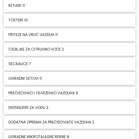
KETLERI
11
TOSTERI
10
FRITEZE NA VRUĆ VAZDUH
11
CEDILJKE ZA CITRUSNO VOĆE
2
SECKALICE
7
UGRADNI SETOVI
11
PREČIŠĆIVAČI I OSVEŽIVAČI VAZDUHA
9
DISPANZERI ZA VODU
3
DODATNA OPREMA ZA PREČIŠĆIVAČE VAZDUHA
2
UGRADNE MIKROTALASNE RERNE
8