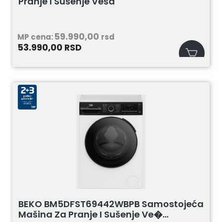
Pranje I Sušenje Veša
59.990,00
MP cena:
rsd
53.990,00
RSD
BEKO BM5DFST69442WBPB Samostojeća
Mašina Za Pranje I Sušenje Ve�...