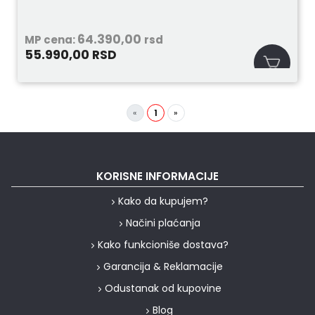
64.390,00
MP cena:
rsd
55.990,00
RSD
«
1
»
KORISNE INFORMACIJE
Kako da kupujem?
Načini plaćanja
Kako funkcioniše dostava?
Garancija & Reklamacije
Odustanak od kupovine
Blog