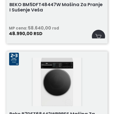
BEKO BM5DFT48447W Mašina Za Pranje
I Sušenje Veša
58.640,00
MP cena:
rsd
48.990,00
RSD
Beko B7DFT68442WBPBES Mašina Za