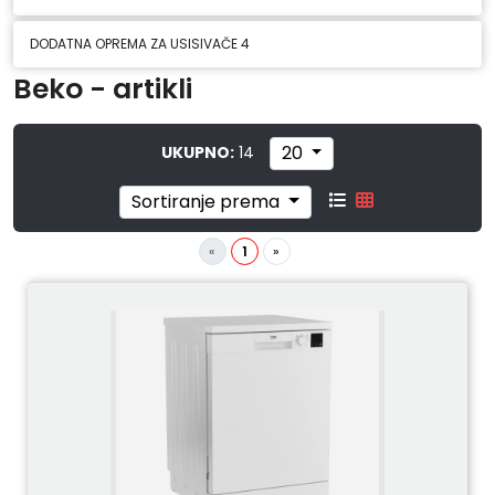
DODATNA OPREMA ZA USISIVAČE
4
Beko - artikli
20
UKUPNO:
14
Sortiranje prema
«
1
»