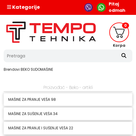
Pitaj
Kategorije
odmah
0
Korpa
Brendovi
BEKO
SUDOMAŠINE
Proizvođač - Beko - artikli
MAŠINE ZA PRANJE VEŠA
98
MAŠINE ZA SUŠENJE VEŠA
34
MAŠINE ZA PRANJE I SUŠENJE VEŠA
22