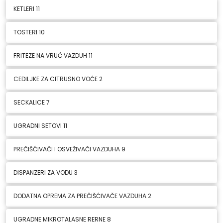
KETLERI
11
TOSTERI
10
FRITEZE NA VRUĆ VAZDUH
11
CEDILJKE ZA CITRUSNO VOĆE
2
SECKALICE
7
UGRADNI SETOVI
11
PREČIŠĆIVAČI I OSVEŽIVAČI VAZDUHA
9
DISPANZERI ZA VODU
3
DODATNA OPREMA ZA PREČIŠĆIVAČE VAZDUHA
2
UGRADNE MIKROTALASNE RERNE
8