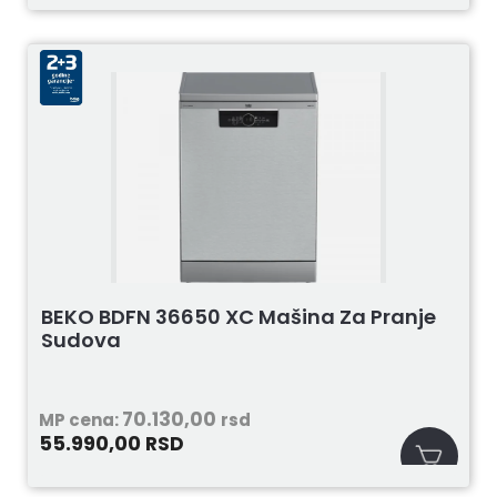
BEKO BDFN 36650 XC Mašina Za Pranje
Sudova
70.130,00
MP cena:
rsd
55.990,00
RSD