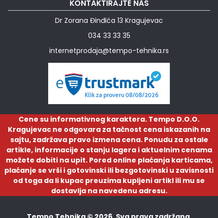
KONTAKTIRAJTE NAS
Dr Zorana Đinđića 13 Kragujevac
034 33 33 35
internetprodaja@tempo-tehnika.rs
Cene su informativnog karaktera. Tempo D.O.O.
Kragujevac ne odgovara za tačnost cena iskazanih na
sajtu, zadržava pravo izmena cena. Ponudu za ostale
artikle, informacije o stanju lagera i aktuelnim cenama
možete dobiti na upit. Pored online plaćanja karticama,
plaćanje se vrši i gotovinski ili bezgotovinski u zavisnosti
od toga da li kupac preuzima kupljeni artikl ili mu se
dostavlja na navedenu adresu.
Tempo Tehnika © 2026. Sva prava zadržana.