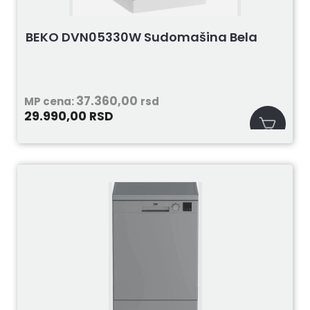
BEKO DVN05330W Sudomašina Bela
37.360,00
MP cena:
rsd
29.990,00
RSD