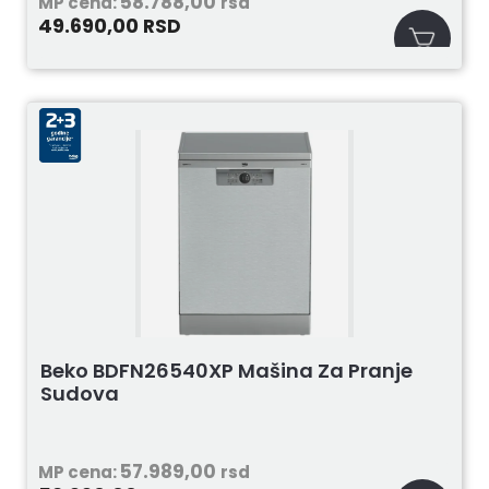
58.788,00
MP cena:
rsd
49.690,00
RSD
Beko BDFN26540XP Mašina Za Pranje
Sudova
57.989,00
MP cena:
rsd