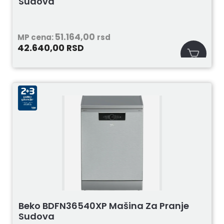
Sudova
51.164,00
MP cena:
rsd
42.640,00
RSD
Beko BDFN36540XP Mašina Za Pranje
Sudova